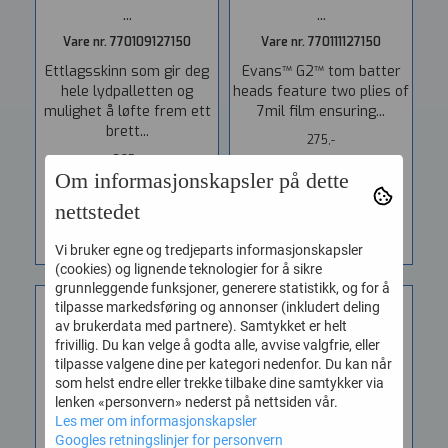
...
...
Vare nr. 770109127150
Vare nr. 770111127150
Ettlagsskinn som gir deg
Evans™ G2™ tom batter
hele lydpalletten og
heads feature two plies of
mulighet å løfte frem ett
7mil film ensuring...
brett...
275,-
265,-
Om informasjonskapsler på dette
nettstedet
KJØP
KJØP
Vi bruker egne og tredjeparts informasjonskapsler
(cookies) og lignende teknologier for å sikre
grunnleggende funksjoner, generere statistikk, og for å
tilpasse markedsføring og annonser (inkludert deling
av brukerdata med partnere). Samtykket er helt
frivillig. Du kan velge å godta alle, avvise valgfrie, eller
tilpasse valgene dine per kategori nedenfor. Du kan når
som helst endre eller trekke tilbake dine samtykker via
lenken «personvern» nederst på nettsiden vår.
Les mer om informasjonskapsler
Googles retningslinjer for personvern