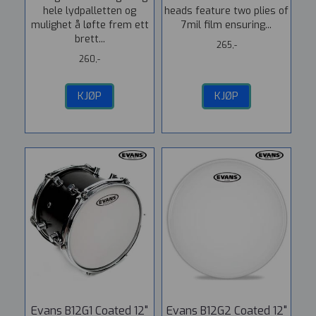
hele lydpalletten og
heads feature two plies of
mulighet å løfte frem ett
7mil film ensuring...
brett...
265,-
260,-
KJØP
KJØP
Evans B12G1 Coated 12"
Evans B12G2 Coated 12"