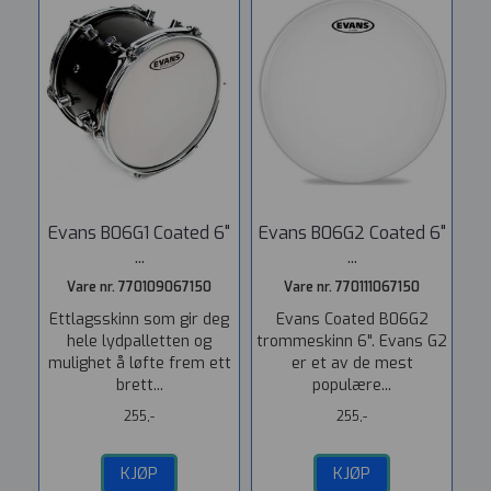
Evans B06G1 Coated 6"
Evans B06G2 Coated 6"
...
...
Vare nr. 770109067150
Vare nr. 770111067150
Ettlagsskinn som gir deg
Evans Coated B06G2
hele lydpalletten og
trommeskinn 6". Evans G2
mulighet å løfte frem ett
er et av de mest
brett...
populære...
255,-
255,-
KJØP
KJØP