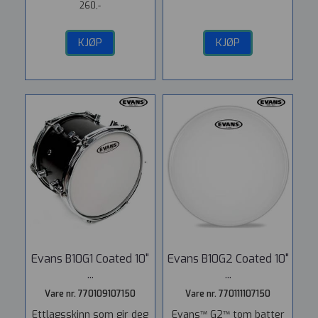
260,-
KJØP
KJØP
Evans B10G1 Coated 10"
Evans B10G2 Coated 10"
...
...
Vare nr. 770109107150
Vare nr. 770111107150
Ettlagsskinn som gir deg
Evans™ G2™ tom batter