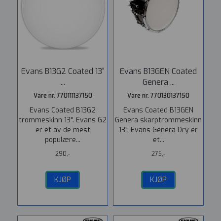
Evans B13G2 Coated 13"
Evans B13GEN Coated
...
Genera ...
Vare nr. 770111137150
Vare nr. 770130137150
Evans Coated B13G2
Evans Coated B13GEN
trommeskinn 13". Evans G2
Genera skarptrommeskinn
er et av de mest
13". Evans Genera Dry er
populære...
et...
290,-
275,-
KJØP
KJØP