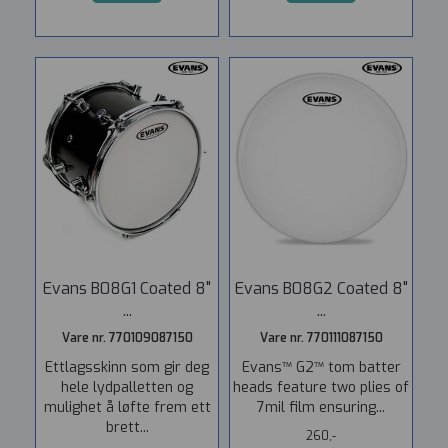
Evans B08G1 Coated 8"
Evans B08G2 Coated 8"
...
...
Vare nr. 770109087150
Vare nr. 770111087150
Ettlagsskinn som gir deg
Evans™ G2™ tom batter
hele lydpalletten og
heads feature two plies of
mulighet å løfte frem ett
7mil film ensuring...
brett...
260,-