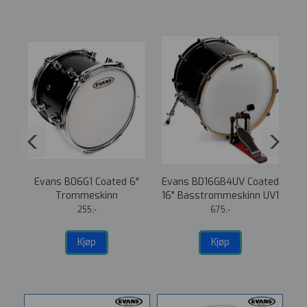
Evans B06G1 Coated 6"
Evans BD16GB4UV Coated
Trommeskinn
16" Basstrommeskinn UV1
1
EQ4
255,-
675,-
Kjøp
Kjøp