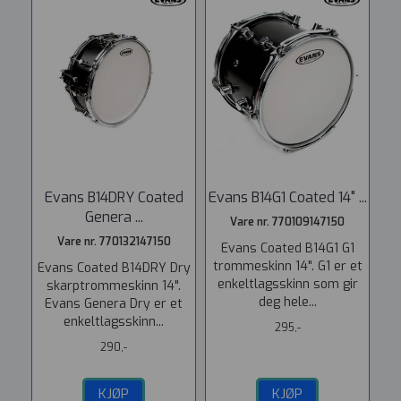
Evans B14DRY Coated
Evans B14G1 Coated 14" ...
Genera ...
Vare nr. 770109147150
Vare nr. 770132147150
Evans Coated B14G1 G1
trommeskinn 14". G1 er et
Evans Coated B14DRY Dry
enkeltlagsskinn som gir
skarptrommeskinn 14".
deg hele...
Evans Genera Dry er et
enkeltlagsskinn...
295,-
290,-
KJØP
KJØP