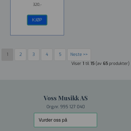
320,-
KJØP
1
2
3
4
5
Neste >>
Viser
1
til
15
(av
65
produkter)
Voss Musikk AS
Org.nr. 995 127 040