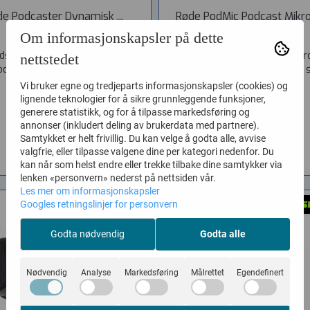
e Podcaster Dynamisk ...
Røde PodMic Podcast Mikrof
Om informasjonskapsler på dette
Vare nr. 230060
Vare nr. 230062
dspris gjelder kun 1 stk. på lager!
PodMic er en dynamisk mikro
nettstedet
odcaster er en dynamisk...
broadcast-kvalitet produsert s
med tanke...
Vi bruker egne og tredjeparts informasjonskapsler (cookies) og
2.895,-
2.190,-
lignende teknologier for å sikre grunnleggende funksjoner,
1.539,-
generere statistikk, og for å tilpasse markedsføring og
annonser (inkludert deling av brukerdata med partnere).
KJØP
KJØP
Samtykket er helt frivillig. Du kan velge å godta alle, avvise
valgfrie, eller tilpasse valgene dine per kategori nedenfor. Du
kan når som helst endre eller trekke tilbake dine samtykker via
lenken «personvern» nederst på nettsiden vår.
Les mer om informasjonskapsler
Googles retningslinjer for personvern
Godta nødvendig
Godta alle
Nødvendig
Analyse
Markedsføring
Målrettet
Egendefinert