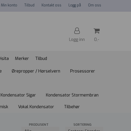
Min konto
Tilbud
Kontakt oss
Logg på
Om oss
Logg inn
0,-
isita
Merker
Tilbud
Nullstill
e
Ørepropper / Hørselvern
Prosessorer
Trykk ENTER for å søke
Kondensator Sigar
Kondensator Stormembran
misk
Vokal Kondensator
Tilbehør
PRODUSENT
SORTERING