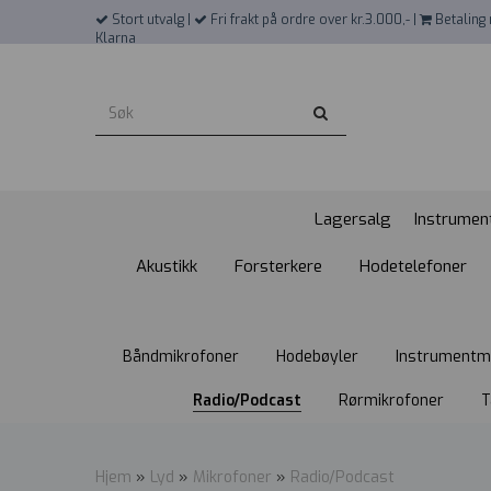
">
Stort utvalg |
Fri frakt på ordre over kr.3.000,- |
Betaling 
Klarna
Lagersalg
Instrumen
Akustikk
Forsterkere
Hodetelefoner
Båndmikrofoner
Hodebøyler
Instrumentm
Radio/Podcast
Rørmikrofoner
T
Hjem
»
Lyd
»
Mikrofoner
»
Radio/Podcast