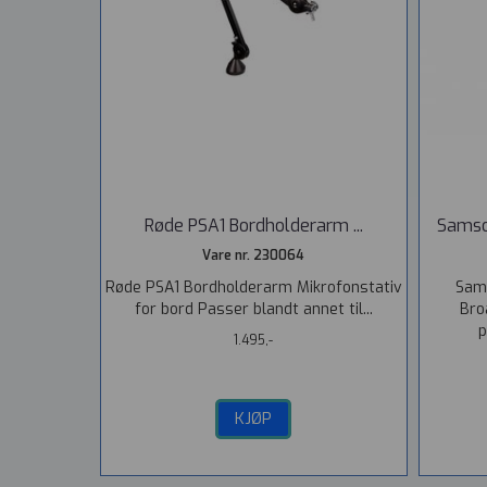
Røde PSA1 Bordholderarm ...
Samso
Vare nr. 230064
Røde PSA1 Bordholderarm Mikrofonstativ
Sam
for bord Passer blandt annet til...
Bro
p
1.495,-
KJØP