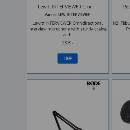
Lewitt INTERVIEWER Omni ...
Rød
Vare nr. LEW-INTERVIEWER
Lewitt INTERVIEWER Omnidirectional
NB! Tilbu
interview microphone with sturdy casing
P
and...
2.529,-
KJØP