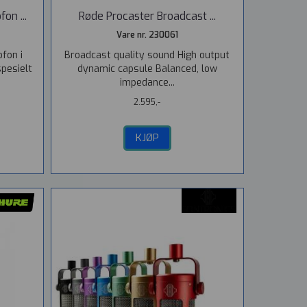
on ...
Røde Procaster Broadcast ...
Vare nr. 230061
fon i
Broadcast quality sound High output
pesielt
dynamic capsule Balanced, low
impedance...
2.595,-
KJØP