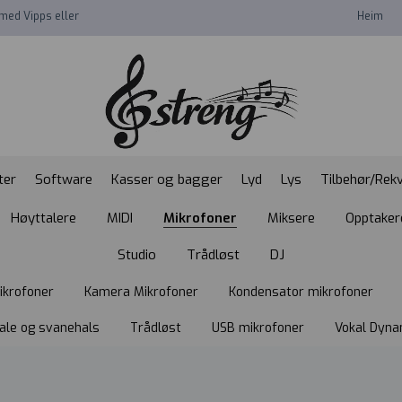
med Vipps eller
Heim
ter
Software
Kasser og bagger
Lyd
Lys
Tilbehør/Rekv
Høyttalere
MIDI
Mikrofoner
Miksere
Opptaker
Studio
Trådløst
DJ
ikrofoner
Kamera Mikrofoner
Kondensator mikrofoner
ale og svanehals
Trådløst
USB mikrofoner
Vokal Dyna