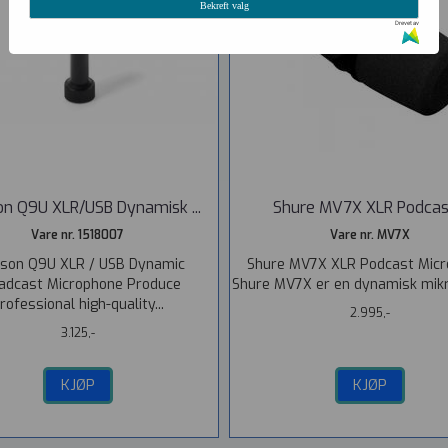
Bekreft valg
Drevet av
n Q9U XLR/USB Dynamisk ...
Shure MV7X XLR Podcast 
Vare nr. 1518007
Vare nr. MV7X
son Q9U XLR / USB Dynamic
Shure MV7X XLR Podcast Mic
adcast Microphone Produce
Shure MV7X er en dynamisk mikro
rofessional high-quality...
2.995,-
3.125,-
KJØP
KJØP