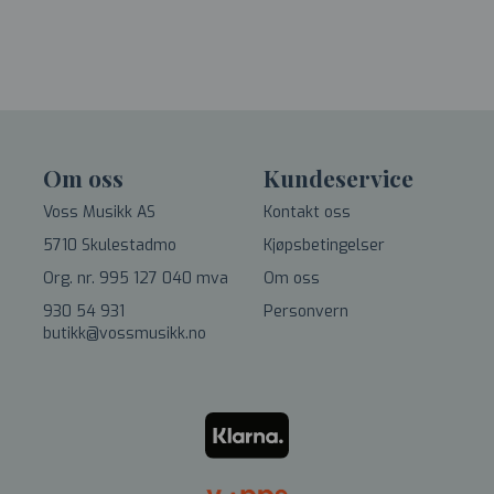
Om oss
Kundeservice
Voss Musikk AS
Kontakt oss
5710 Skulestadmo
Kjøpsbetingelser
Org. nr. 995 127 040 mva
Om oss
930 54 931
Personvern
butikk@vossmusikk.no