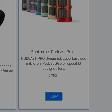
...
Sontronics Podcast Pro ...
PODCAST PRO Dynamisk superkardiode
mikrofon. PodcastPro er spesifikt
rophone
designet for...
fon av...
2.750,-
KJØP