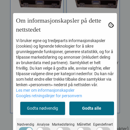
Om informasjonskapsler på dette
nettstedet
Zero88 Jester FLX S24
Zero88 Jester ML24
...
Flightcase
Vi bruker egne og tredjeparts informasjonskapsler
(cookies) og lignende teknologier for å sikre
Vare nr. 20394014
Vare nr. 20394012
grunnleggende funksjoner, generere statistikk, og for å
Flightcase spesialbygget
Flightcase designet
tilpasse markedsføring og annonser (inkludert deling
for Zero 88 FLX S24
spesielt for Zero88 Jester
av brukerdata med partnere). Samtykket er helt
frivillig. Du kan velge å godta alle, avvise valgfrie, eller
lysmikser. Mikser kan
ML24 lysmikser. Jester
tilpasse valgene dine per kategori nedenfor. Du kan når
brukes i basen....
ML24 kan...
som helst endre eller trekke tilbake dine samtykker via
3.870,-
4.890,-
lenken «personvern» nederst på nettsiden vår.
Les mer om informasjonskapsler
Googles retningslinjer for personvern
KJØP
KJØP
Godta nødvendig
Godta alle
Nødvendig
Analyse
Markedsføring
Målrettet
Egendefinert
Viser
1
til
4
(av
4
produkter)