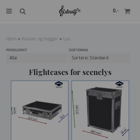
">
0,-
Hjem
»
Kasser og bagger
»
Lys
PRODUSENT
SORTERING
Nullstill
Trykk ENTER for å søke
Flightcases for scenelys