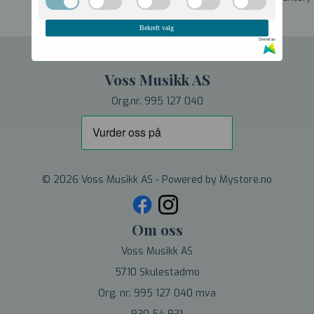
Bekreft valg
Drevet av
Voss Musikk AS
Org.nr. 995 127 040
© 2026 Voss Musikk AS - Powered by
Mystore.no
Om oss
Voss Musikk AS
5710 Skulestadmo
Org. nr. 995 127 040 mva