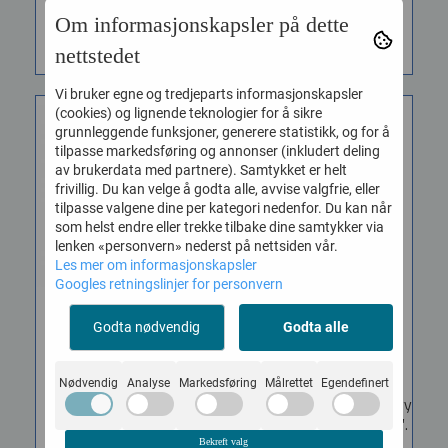
Om informasjonskapsler på dette
KJØP
KJØP
nettstedet
Vi bruker egne og tredjeparts informasjonskapsler
(cookies) og lignende teknologier for å sikre
grunnleggende funksjoner, generere statistikk, og for å
tilpasse markedsføring og annonser (inkludert deling
av brukerdata med partnere). Samtykket er helt
frivillig. Du kan velge å godta alle, avvise valgfrie, eller
tilpasse valgene dine per kategori nedenfor. Du kan når
som helst endre eller trekke tilbake dine samtykker via
lenken «personvern» nederst på nettsiden vår.
Les mer om informasjonskapsler
Googles retningslinjer for personvern
Profile PDB-FT16
Profile PDB-T10 Tam
Godta nødvendig
Godta alle
Gulvtam ...
Bag 10"
Vare nr. 4501116
Vare nr. 4501210
Nødvendig
Analyse
Markedsføring
Målrettet
Egendefinert
Profile PDB-FT16 Heavy
Profile PDB-T10 Heavy duty
duty soft case for floor
soft case for tom, 10″x10″.
tom, 16″x16″. MATERIAL:...
Bekreft valg
MATERIAL: 600-D...