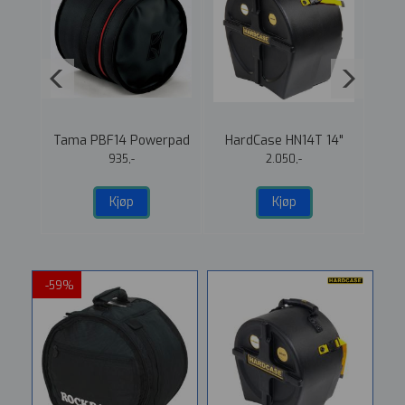
8
Tama PBF14 Powerpad
HardCase HN14T 14"
Har
vtam
Gulv-Tom Bag 14"
(42,5cm) kasse for
(5
935,-
2.050,-
tromme
Kjøp
Kjøp
-59%