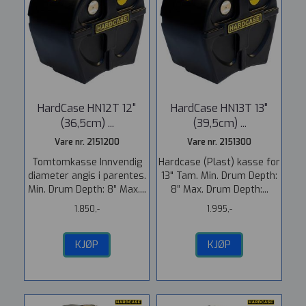
HardCase HN12T 12"
HardCase HN13T 13"
(36,5cm) ...
(39,5cm) ...
Vare nr. 2151200
Vare nr. 2151300
Tomtomkasse Innvendig
Hardcase (Plast) kasse for
diameter angis i parentes.
13" Tam. Min. Drum Depth:
Min. Drum Depth: 8” Max....
8” Max. Drum Depth:...
1.850,-
1.995,-
KJØP
KJØP