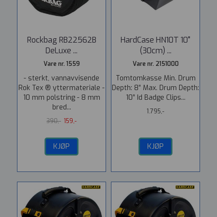
Rockbag RB22562B
HardCase HN10T 10"
DeLuxe ...
(30cm) ...
Vare nr. 1559
Vare nr. 2151000
- sterkt, vannavvisende
Tomtomkasse Min. Drum
Rok Tex ® yttermateriale -
Depth: 8” Max. Drum Depth:
10 mm polstring - 8 mm
10” Id Badge Clips...
bred...
1.795,-
390,-
159,-
KJØP
KJØP