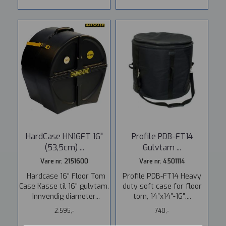
HardCase HN16FT 16"
Profile PDB-FT14
(53,5cm) ...
Gulvtam ...
Vare nr. 2151600
Vare nr. 4501114
Hardcase 16" Floor Tom
Profile PDB-FT14 Heavy
Case Kasse til 16" gulvtam.
duty soft case for floor
Innvendig diameter...
tom, 14″x14″-16″....
2.595,-
740,-