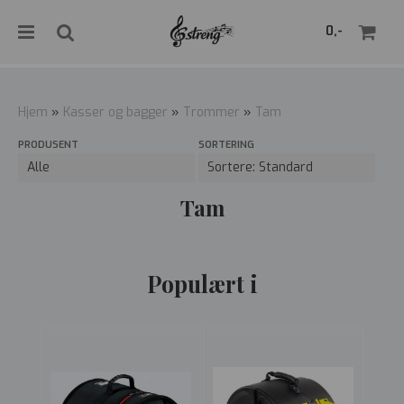
">
0,-
Hjem
»
Kasser og bagger
»
Trommer
»
Tam
PRODUSENT
SORTERING
Nullstill
Trykk ENTER for å søke
Tam
Populært i