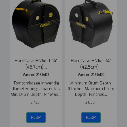
HardCase HN14FT 14"
HardCase HN14T 14"
(45,7cm) ...
(42,5cm) ...
Vare nr. 2151403
Vare nr. 2151400
Tomtomkasse Innvendig
Minimum Drum Depth
diameter angis i parentes.
10inches Maximum Drum
Min. Drum Depth: 14” Max....
Depth 14inches...
2.425,-
2.050,-
KJØP
KJØP