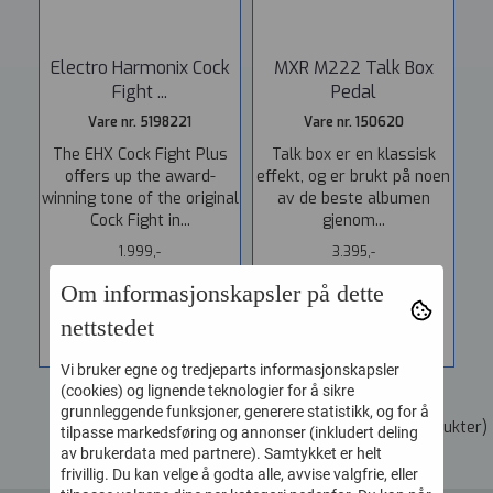
Electro Harmonix Cock
MXR M222 Talk Box
Fight ...
Pedal
Vare nr. 5198221
Vare nr. 150620
The EHX Cock Fight Plus
Talk box er en klassisk
offers up the award-
effekt, og er brukt på noen
winning tone of the original
av de beste albumen
Cock Fight in...
gjenom...
1.999,-
3.395,-
Om informasjonskapsler på dette
KJØP
KJØP
nettstedet
Vi bruker egne og tredjeparts informasjonskapsler
(cookies) og lignende teknologier for å sikre
grunnleggende funksjoner, generere statistikk, og for å
Viser
1
til
2
(av
2
produkter)
tilpasse markedsføring og annonser (inkludert deling
av brukerdata med partnere). Samtykket er helt
frivillig. Du kan velge å godta alle, avvise valgfrie, eller