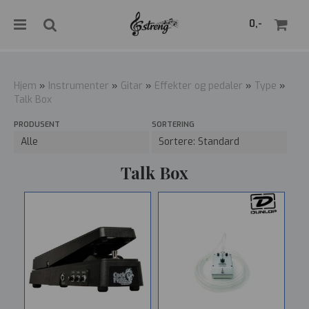
">
0,-
Hjem
»
Instrumenter
»
Gitar
»
Effekter og pedaler
»
Type
»
Talk Box
Nullstill
PRODUSENT
SORTERING
Trykk ENTER for å søke
Talk Box