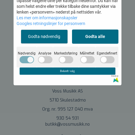
tilpasse valgene dine per kategori nedenfor. Du kan når
som helst endre eller trekke tilbake dine samtykker via
lenken «personvern» nederst på nettsiden vår.
Voss Musikk AS
Les mer om informasjonskapsler
Googles retningslinjer for personvern
Org.nr. 995 127 040
Godta nødvendig
Godta alle
Nødvendig
Analyse
Markedsføring
Målrettet
Egendefinert
© 2026 Voss Musikk AS - Powered by
Mystore.no
Bekreft valg
Drevet av
Om oss
Voss Musikk AS
5710 Skulestadmo
Org. nr. 995 127 040 mva
930 54 931
butikk@vossmusikk.no