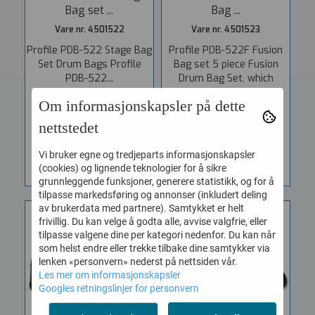
Bag set ...
Bag ...
Vare nr. 4501522
Vare nr. 4501523
Profile PDB-522 Stage Bag
Profile PDB-522F Fusion
Set Drum Bags Profile
Bag set 5 piece Fusion
PDB-522...
Drum Bag Set, which
include...
3.575,-
Om informasjonskapsler på dette
3.425,-
nettstedet
KJØP
KJØP
Vi bruker egne og tredjeparts informasjonskapsler
(cookies) og lignende teknologier for å sikre
grunnleggende funksjoner, generere statistikk, og for å
tilpasse markedsføring og annonser (inkludert deling
av brukerdata med partnere). Samtykket er helt
frivillig. Du kan velge å godta alle, avvise valgfrie, eller
tilpasse valgene dine per kategori nedenfor. Du kan når
som helst endre eller trekke tilbake dine samtykker via
lenken «personvern» nederst på nettsiden vår.
Les mer om informasjonskapsler
Googles retningslinjer for personvern