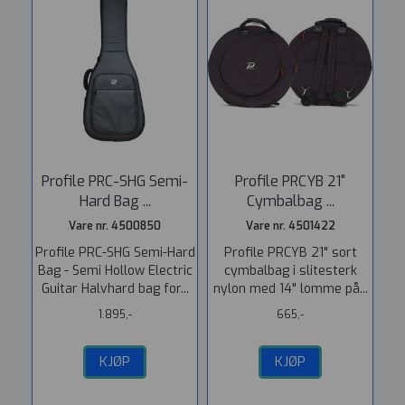
Profile PRC-SHG Semi-
Profile PRCYB 21"
Hard Bag ...
Cymbalbag ...
Vare nr. 4500850
Vare nr. 4501422
Profile PRC-SHG Semi-Hard
Profile PRCYB 21" sort
Bag - Semi Hollow Electric
cymbalbag i slitesterk
Guitar Halvhard bag for...
nylon med 14" lomme på...
1.895,-
665,-
KJØP
KJØP