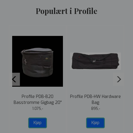
Populært i Profile
ag
Profile PDB-B20
Profile PDB-HW Hardware
Basstromme Gigbag 20"
Bag
B
1.075,-
895,-
Kjøp
Kjøp