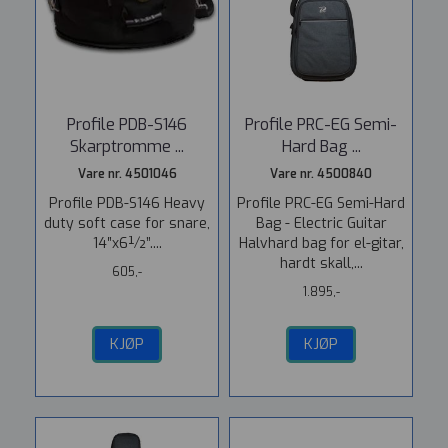
Profile PDB-S146
Profile PRC-EG Semi-
Skarptromme ...
Hard Bag ...
Vare nr. 4501046
Vare nr. 4500840
Profile PDB-S146 Heavy
Profile PRC-EG Semi-Hard
duty soft case for snare,
Bag - Electric Guitar
14″x6½”....
Halvhard bag for el-gitar,
hardt skall,...
605,-
1.895,-
KJØP
KJØP