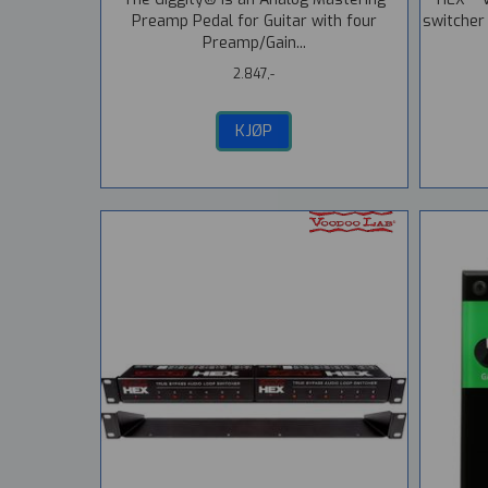
Preamp Pedal for Guitar with four
switcher
Preamp/Gain...
2.847,-
KJØP