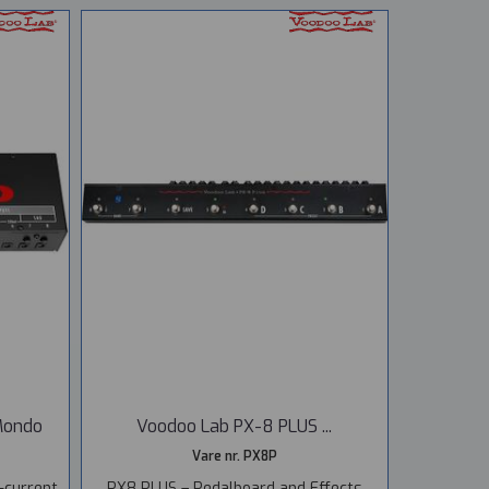
Mondo
Voodoo Lab PX-8 PLUS ...
Vare nr. PX8P
-current
PX8 PLUS – Pedalboard and Effects