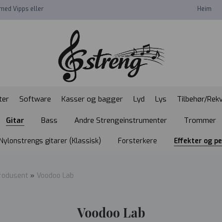
med Vipps eller
Heim
ter
Software
Kasser og bagger
Lyd
Lys
Tilbehør/Rekv
Gitar
Bass
Andre Strengeinstrumenter
Trommer
Nylonstrengs gitarer (Klassisk)
Forsterkere
Effekter og p
rodusent
»
Voodoo Lab
Voodoo Lab