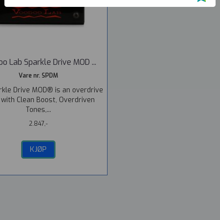
o Lab Sparkle Drive MOD ...
Vare nr. SPDM
rkle Drive MOD® is an overdrive
 with Clean Boost, Overdriven
Tones,...
2.847,-
KJØP