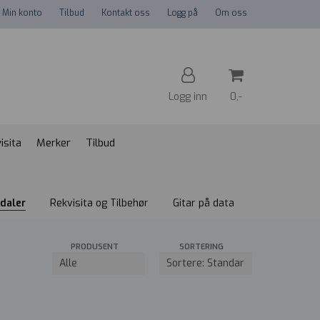
Min konto
Tilbud
Kontakt oss
Logg på
Om oss
Logg inn
0,-
isita
Merker
Tilbud
Nullstill
Trykk ENTER for å søke
edaler
Rekvisita og Tilbehør
Gitar på data
PRODUSENT
SORTERING