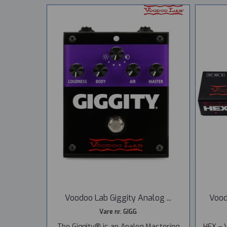
Voodoo Lab Giggity Analog ...
Vood
Vare nr. GIGG
The Giggity® is an Analog Mastering
HEX – 