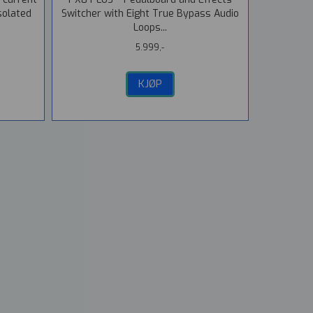
solated
Switcher with Eight True Bypass Audio
Loops...
5.999,-
KJØP