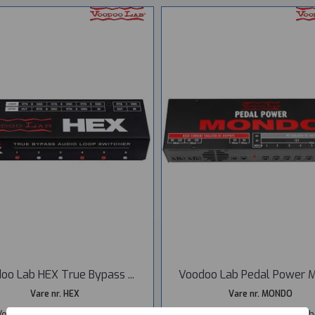
oo Lab HEX True Bypass ...
Voodoo Lab Pedal Power 
Vare nr. HEX
Vare nr. MONDO
Voodoo Lab's true bypass audio
Mondo is power supply for High