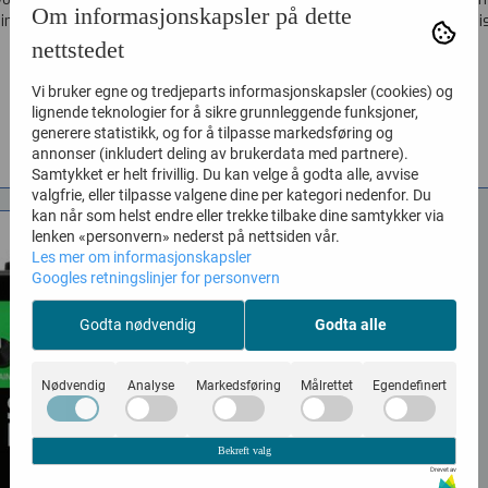
Om informasjonskapsler på dette
 in a new compact format HEX™...
Digital and 9V pedals with 12 i
output...
nettstedet
4.797,-
4.667,-
Vi bruker egne og tredjeparts informasjonskapsler (cookies) og
lignende teknologier for å sikre grunnleggende funksjoner,
KJØP
KJØP
generere statistikk, og for å tilpasse markedsføring og
annonser (inkludert deling av brukerdata med partnere).
Samtykket er helt frivillig. Du kan velge å godta alle, avvise
valgfrie, eller tilpasse valgene dine per kategori nedenfor. Du
kan når som helst endre eller trekke tilbake dine samtykker via
lenken «personvern» nederst på nettsiden vår.
Les mer om informasjonskapsler
Googles retningslinjer for personvern
Godta nødvendig
Godta alle
Nødvendig
Analyse
Markedsføring
Målrettet
Egendefinert
Bekreft valg
Drevet av