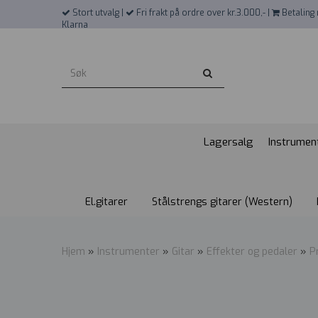
">
Stort utvalg |
Fri frakt på ordre over kr.3.000,- |
Betaling 
Klarna
Lagersalg
Instrumen
El.gitarer
Stålstrengs gitarer (Western)
Hjem
»
Instrumenter
»
Gitar
»
Effekter og pedaler
»
P