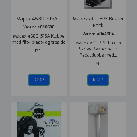
Mapex 4680-515A ...
Mapex ACF-BPK Beater
Pack
Vare nr. 4040680
Vare nr. 4044904
Mapex 4680-515A Klubbe
med filt-, plast- og treside
Mapex ACF-BPK Falcon
Series Beater pack.
130,-
Pedalklubbe med...
380,-
KJØP
KJØP