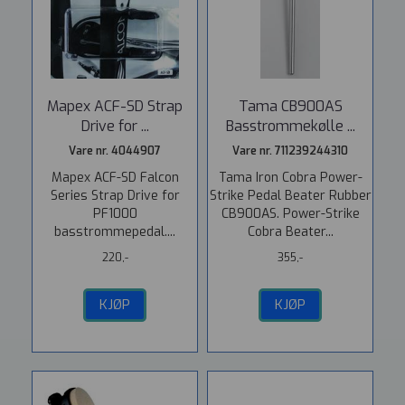
Mapex ACF-SD Strap
Tama CB900AS
Drive for ...
Basstrommekølle ...
Vare nr. 4044907
Vare nr. 711239244310
Mapex ACF-SD Falcon
Tama Iron Cobra Power-
Series Strap Drive for
Strike Pedal Beater Rubber
PF1000
CB900AS. Power-Strike
basstrommepedal....
Cobra Beater...
220,-
355,-
KJØP
KJØP