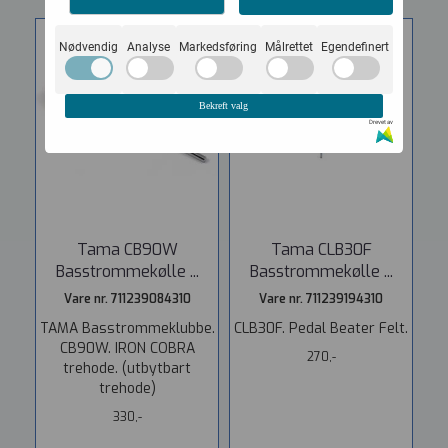
Nødvendig
Analyse
Markedsføring
Målrettet
Egendefinert
Bekreft valg
Drevet av
Tama CB90W
Tama CLB30F
Basstrommekølle ...
Basstrommekølle ...
Vare nr. 711239084310
Vare nr. 711239194310
TAMA Basstrommeklubbe.
CLB30F. Pedal Beater Felt.
CB90W. IRON COBRA
270,-
trehode. (utbytbart
trehode)
330,-