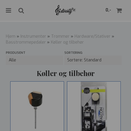
">
0,-
Hjem
»
Instrumenter
»
Trommer
»
Hardware/Stativer
»
Basstrommepedaler
»
Køller og tilbehør
Nullstill
PRODUSENT
SORTERING
Trykk ENTER for å søke
Køller og tilbehør