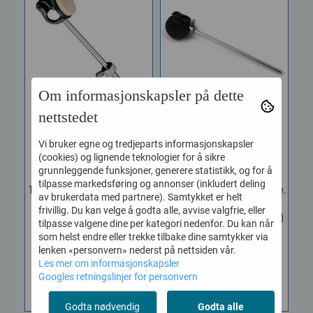
Om informasjonskapsler på dette
nettstedet
Tama CB90F
Tama CB90R
Vi bruker egne og tredjeparts informasjonskapsler
Basstrommekølle ...
Basstrommekølle ...
(cookies) og lignende teknologier for å sikre
Vare nr. 711239064310
Vare nr. 711239074310
grunnleggende funksjoner, generere statistikk, og for å
tilpasse markedsføring og annonser (inkludert deling
TAMA Basstrommeklubbe.
TAMA Basstrommeklubbe.
av brukerdata med partnere). Samtykket er helt
CB90F. IRON COBRA
CB90R. IRON COBRA
frivillig. Du kan velge å godta alle, avvise valgfrie, eller
Filthode. (utbytbart)
Gummiklubbe. (utbytbart)
tilpasse valgene dine per kategori nedenfor. Du kan når
som helst endre eller trekke tilbake dine samtykker via
330,-
330,-
lenken «personvern» nederst på nettsiden vår.
Les mer om informasjonskapsler
KJØP
KJØP
Googles retningslinjer for personvern
Godta nødvendig
Godta alle