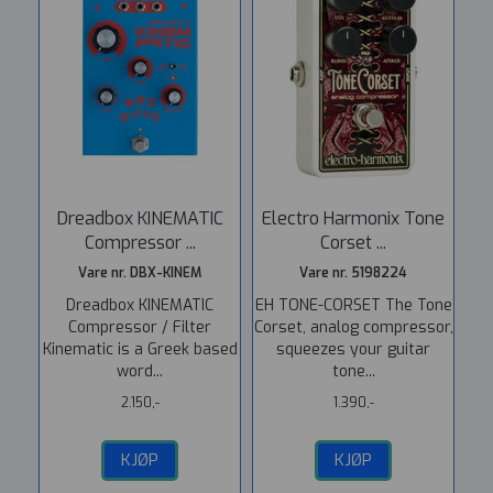
Dreadbox KINEMATIC
Electro Harmonix Tone
Compressor ...
Corset ...
Vare nr. DBX-KINEM
Vare nr. 5198224
Dreadbox KINEMATIC
EH TONE-CORSET The Tone
Compressor / Filter
Corset, analog compressor,
Kinematic is a Greek based
squeezes your guitar
word...
tone...
2.150,-
1.390,-
KJØP
KJØP