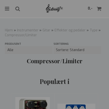
">
0,-
Hjem
»
Instrumenter
»
Gitar
»
Effekter og pedaler
»
Type
»
Compressor/Limiter
Nullstill
PRODUSENT
SORTERING
Trykk ENTER for å søke
Compressor/Limiter
Populært i