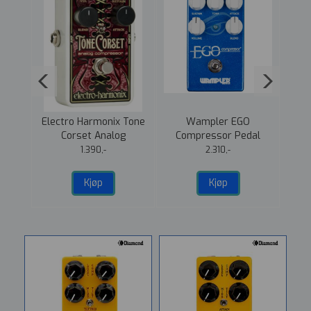
phers
Electro Harmonix Tone
Wampler EGO
MXR
or
Corset Analog
Compressor Pedal
Compressor Pedal
1.390,-
2.310,-
Kjøp
Kjøp