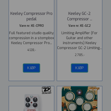
Keeley Compressor Pro
Keeley GC-2
pedal
Compressor ...
Vare nr. KE-CPRO
Vare nr. KE-GC2
Full featured studio quality
Limiting Amplifier (For
compression in a stompbox
Guitar and other
Keeley Compressor Pro...
instruments) Keeley
Compressor GC-2 Limiting...
4.128,-
2.785,-
KJØP
KJØP