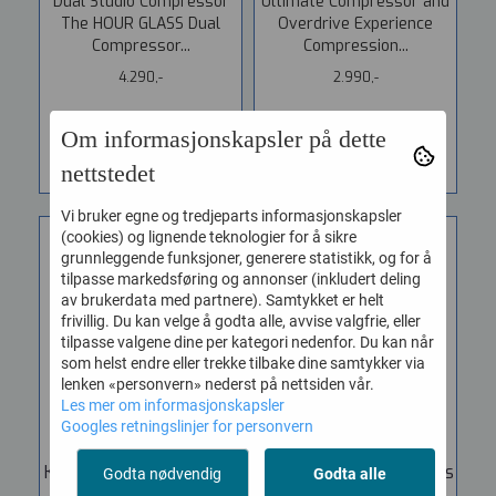
Dual Studio Compressor
Ultimate Compressor and
The HOUR GLASS Dual
Overdrive Experience
Compressor...
Compression...
4.290,-
2.990,-
KJØP
KJØP
Om informasjonskapsler på dette
nettstedet
Vi bruker egne og tredjeparts informasjonskapsler
(cookies) og lignende teknologier for å sikre
grunnleggende funksjoner, generere statistikk, og for å
tilpasse markedsføring og annonser (inkludert deling
av brukerdata med partnere). Samtykket er helt
frivillig. Du kan velge å godta alle, avvise valgfrie, eller
tilpasse valgene dine per kategori nedenfor. Du kan når
som helst endre eller trekke tilbake dine samtykker via
lenken «personvern» nederst på nettsiden vår.
Les mer om informasjonskapsler
Googles retningslinjer for personvern
Keeley Compressor Mini
Keeley Compressor Plus
Godta nødvendig
Godta alle