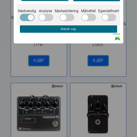
pedal
pedal
Vare nr. KE-COMPMIN
Vare nr. KE-COMPPL
Nødvendig
Analyse
Markedsføring
Målrettet
Egendefinert
Mini Compressor, Sustainer
Keeley Electronics
and Boost Pedal Keeley
Compressor Plus Gorgeous
Electronics Compressor
Sustain - Perfect Boost
Bekreft valg
Drevet av
Mini The...
The Keeley...
1.778,-
2.069,-
KJØP
KJØP