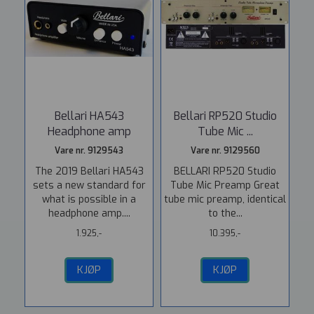
Bellari HA543
Bellari RP520 Studio
Headphone amp
Tube Mic ...
Vare nr. 9129543
Vare nr. 9129560
The 2019 Bellari HA543
BELLARI RP520 Studio
sets a new standard for
Tube Mic Preamp Great
what is possible in a
tube mic preamp, identical
headphone amp....
to the...
1.925,-
10.395,-
KJØP
KJØP