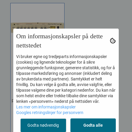
Om informasjonskapsler på dette
nettstedet
Vi bruker egne og tredjeparts informasjonskapsler
(cookies) og lignende teknologier for å sikre
grunnleggende funksjoner, generere statistikk, og for å
Bellari RP533 Studio
tilpasse markedsføring og annonser (inkludert deling
Tube ...
av brukerdata med partnere). Samtykket er helt
frivillig. Du kan velge å godta alle, avvise valgfrie, eller
Vare nr. 9129570
tilpasse valgene dine per kategori nedenfor. Du kan når
The RP533 uses all the
som helst endre eller trekke tilbake dine samtykker via
powerful circuitry included
lenken «personvern» nederst på nettsiden vår.
in other popular Bellari...
Les mer om informasjonskapsler
Googles retningslinjer for personvern
10.895,-
Godta nødvendig
Godta alle
KJØP