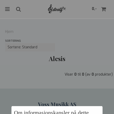
">
0,-
Hjem
SORTERING
Nullstill
Trykk ENTER for å søke
Alesis
Viser
0
til
0
(av
0
produkter)
Voss Musikk AS
Om informasjonskapsler på dette
Org.nr. 995 127 040