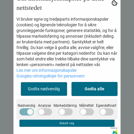
nettstedet
Vi bruker egne og tredjeparts informasjonskapsler
(cookies) og lignende teknologier for å sikre
grunnleggende funksjoner, generere statistikk, og for å
© 2026 Voss Musikk AS - Powered by
Mystore.no
tilpasse markedsføring og annonser (inkludert deling
av brukerdata med partnere). Samtykket er helt
frivillig. Du kan velge å godta alle, avvise valgfrie, eller
Om oss
tilpasse valgene dine per kategori nedenfor. Du kan når
som helst endre eller trekke tilbake dine samtykker via
Voss Musikk AS
lenken «personvern» nederst på nettsiden vår.
Les mer om informasjonskapsler
5710 Skulestadmo
Googles retningslinjer for personvern
Org. nr. 995 127 040 mva
930 54 931
Godta nødvendig
Godta alle
butikk@vossmusikk.no
Kundeservice
Nødvendig
Analyse
Markedsføring
Målrettet
Egendefinert
Kontakt oss
Bekreft valg
Kjøpsbetingelser
Drevet av