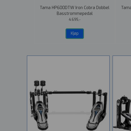
 Cobra Dobbel
Tama HP600DTW Iron Cobra Dobbel
Tama
pedal
Basstrommepedal
4.695,-
Kjøp