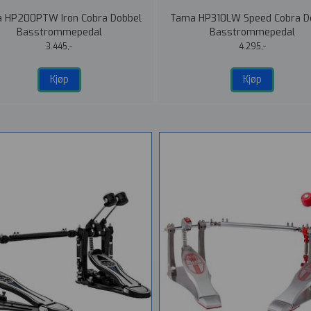
 HP200PTW Iron Cobra Dobbel
Tama HP310LW Speed Cobra D
Basstrommepedal
Basstrommepedal
3.445,-
4.295,-
Kjøp
Kjøp