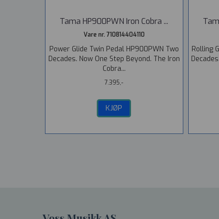
Tama HP900PWN Iron Cobra ...
Tama
Vare nr. 710814404110
Power Glide Twin Pedal HP900PWN Two
Rolling
Decades. Now One Step Beyond. The Iron
Decades.
Cobra...
7.395,-
KJØP
Voss Musikk AS