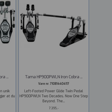
a ...
Tama HP900PWLN Iron Cobra ...
Vare nr. 710814404117
n unik
Left-Footed Power Glide Twin Pedal
gjør at du
HP900PWLN Two Decades. Now One Step
Beyond. The...
7.395,-