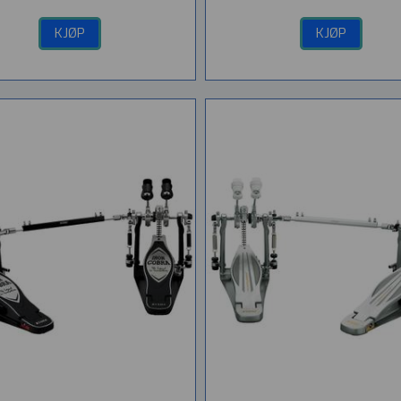
KJØP
KJØP