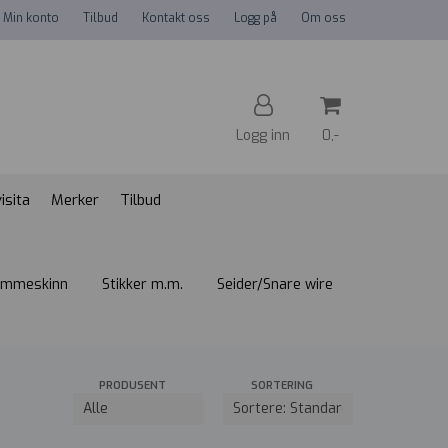
Min konto
Tilbud
Kontakt oss
Logg på
Om oss
Logg inn
0,-
isita
Merker
Tilbud
Nullstill
Trykk ENTER for å søke
ommeskinn
Stikker m.m.
Seider/Snare wire
PRODUSENT
SORTERING