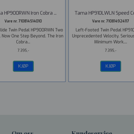
 HP900RWN Iron Cobra ...
Tama HP910LWLN Speed Cob
Vare nr. 710814514010
Vare nr. 710814924117
 Glide Twin Pedal HP900RWN Two
Left-Footed Twin Pedal HP9
 Now One Step Beyond. The Iron
Unprecedented Velocity. Seriou
Cobra...
Minimum Work....
7.395,-
7.395,-
KJØP
KJØP
Om oss
Kundeservice