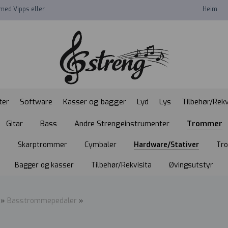
med Vipps eller
Heim
ter
Software
Kasser og bagger
Lyd
Lys
Tilbehør/Rekv
Gitar
Bass
Andre Strengeinstrumenter
Trommer
n
Skarptrommer
Cymbaler
Hardware/Stativer
Tr
Bagger og kasser
Tilbehør/Rekvisita
Øvingsutstyr
»
Basstrommepedaler
»