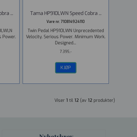
ra ...
Tama HP910LWN Speed Cobra ...
Vare nr. 710814924110
10LWLN
Twin Pedal HP910LWN Unprecedented
s Power.
Velocity. Serious Power. Minimum Work.
Designed...
7.395,-
KJØP
Viser
1
til
12
(av
12
produkter)
Nyhetsbrev