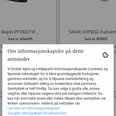
Mapex PF1000TW ...
SAKAE AXP1002 Axelandor
Vare nr. 4044911
Vare nr. 8131012
1000TW Den nye Falcon-pedalen
SAKAE AXP1002 Axelandor Dou
Om informasjonskapsler på dette
a Mapex er den mykeste...
Drum Pedal A high-perform
aluminum footboard...
nettstedet
6.150,-
7.695,-
Vi bruker egne og tredjeparts informasjonskapsler (cookies) og
lignende teknologier for å sikre grunnleggende funksjoner,
KJØP
KJØP
generere statistikk, og for å tilpasse markedsføring og
annonser (inkludert deling av brukerdata med partnere).
Samtykket er helt frivillig. Du kan velge å godta alle, avvise
valgfrie, eller tilpasse valgene dine per kategori nedenfor. Du
kan når som helst endre eller trekke tilbake dine samtykker via
lenken «personvern» nederst på nettsiden vår.
Les mer om informasjonskapsler
Googles retningslinjer for personvern