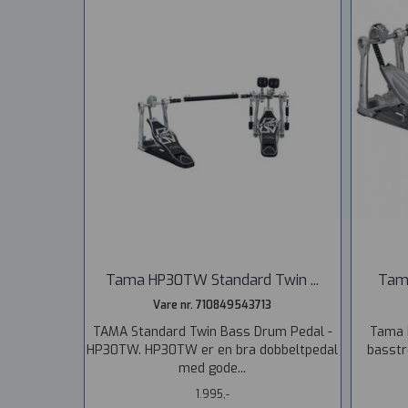
Tama HP30TW Standard Twin ...
Tama
Vare nr. 710849543713
TAMA Standard Twin Bass Drum Pedal -
Tama 
HP30TW. HP30TW er en bra dobbeltpedal
basstr
med gode...
1.995,-