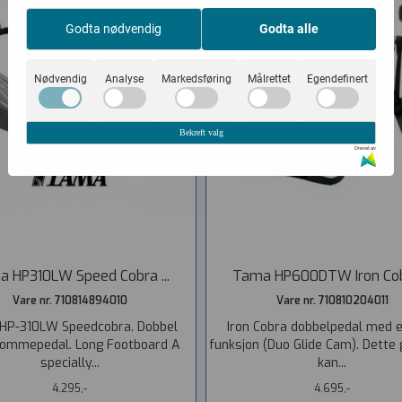
Godta nødvendig
Godta alle
Nødvendig
Analyse
Markedsføring
Målrettet
Egendefinert
Bekreft valg
Drevet av
 HP310LW Speed Cobra ...
Tama HP600DTW Iron Cobr
Vare nr. 710814894010
Vare nr. 710810204011
HP-310LW Speedcobra. Dobbel
Iron Cobra dobbelpedal med e
ommepedal. Long Footboard A
funksjon (Duo Glide Cam). Dette 
specially...
kan...
4.295,-
4.695,-