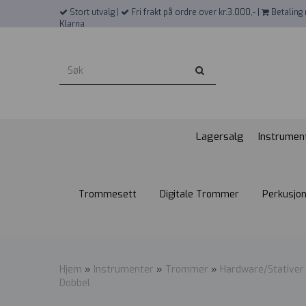
">
Stort utvalg |
Fri frakt på ordre over kr.3.000,- |
Betaling 
Klarna
Lagersalg
Instrumen
Trommesett
Digitale Trommer
Perkusjo
Hjem
»
Instrumenter
»
Trommer
»
Hardware/Stativer
Dobbel