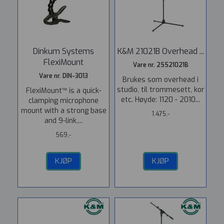
Dinkum Systems
K&M 21021B Overhead ...
FlexiMount
Vare nr. 25521021B
Vare nr. DIN-3013
Brukes som overhead i
studio, til trommesett, kor
FlexiMount™ is a quick-
etc. Høyde: 1120 - 2010...
clamping microphone
mount with a strong base
1.475,-
and 9-link,...
569,-
KJØP
KJØP