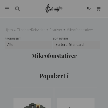
">
0,-
Hjem
»
Tilbehør/Rekvisita
»
Stativer
»
Mikrofonstativer
PRODUSENT
SORTERING
Nullstill
Trykk ENTER for å søke
Mikrofonstativer
Populært i