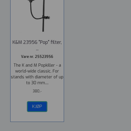
K&M 23956 "Pop" filter,
...
Vare nr. 25523956
The K and M Popkiller - a
world-wide classic. For
stands with diameter of up
to 30 mm....
380,-
KJØP