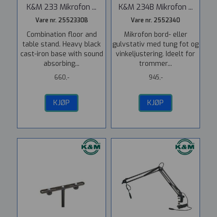
K&M 233 Mikrofon ...
K&M 234B Mikrofon ...
Vare nr. 2552330B
Vare nr. 2552340
Combination floor and
Mikrofon bord- eller
table stand. Heavy black
gulvstativ med tung fot og
cast-iron base with sound
vinkeljustering. Ideelt for
absorbing...
trommer...
660,-
945,-
KJØP
KJØP