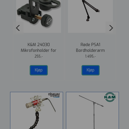
head
K&M 24030
Røde PSA1
K&M
vart
Mikrofonholder for
Bordholderarm
b
Trommer Svart
Mikrofonstativ for bord
255,-
1.495,-
Kjøp
Kjøp