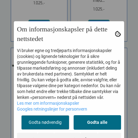
med...
1.025,-
1.025,-
KJØP
KJØP
Om informasjonskapsler på dette
nettstedet
Vi bruker egne og tredjeparts informasjonskapsler
(cookies) og lignende teknologier for å sikre
grunnleggende funksjoner, generere statistikk, og for å
tilpasse markedsføring og annonser (inkludert deling
av brukerdata med partnere). Samtykket er helt
frivillig. Du kan velge å godta alle, avvise valgfrie, eller
tilpasse valgene dine per kategori nedenfor. Du kan når
som helst endre eller trekke tilbake dine samtykker via
lenken «personvern» nederst på nettsiden vår.
Les mer om informasjonskapsler
Googles retningslinjer for personvern
K&M 211/1
K&M 232 Mikrofon
Godta nødvendig
Godta alle
Mikrofonbom/Galge ...
bordstativ
Vare nr. 2552111B
Vare nr. 2552320B