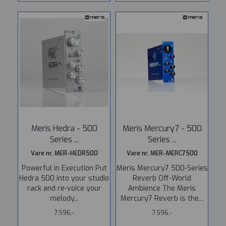
Meris Hedra - 500
Meris Mercury7 - 500
Series ...
Series ...
Vare nr. MER-HEDR500
Vare nr. MER-MERC7500
Powerful in Execution Put
Meris Mercury7 500-Series
Hedra 500 into your studio
Reverb Off-World
rack and re-voice your
Ambience The Meris
melody...
Mercury7 Reverb is the...
7.596,-
7.596,-