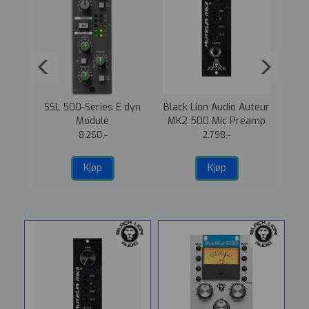
VHD+
SSL 500-Series E dyn
Black Lion Audio Auteur
Meri
Module
MK2 500 Mic Preamp
Mi
8.260,-
2.798,-
Kjøp
Kjøp