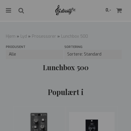
">
0,-
Hjem
»
Lyd
»
Prosessorer
»
Lunchbox 500
PRODUSENT
SORTERING
Nullstill
Trykk ENTER for å søke
Lunchbox 500
Populært i