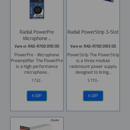
Radial PowerPre
Radial PowerStrip 3-Slot
Microphone ...
...
Vare nr. RAD-R700 0110 00
Vare nr. RAD-R700 0105 00
PowerPre - Microphone
PowerStrip The PowerStrip
Preamplifier The PowerPre
is a three module
is a high performance
rackmount power supply
microphone...
designed to bring...
7.732,-
5.770,-
KJØP
KJØP