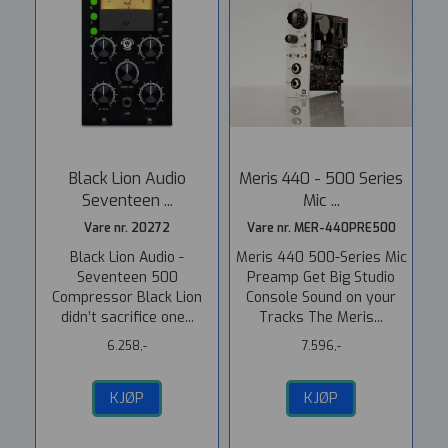
Black Lion Audio
Meris 440 - 500 Series
Seventeen ...
Mic ...
Vare nr. 20272
Vare nr. MER-440PRE500
Black Lion Audio -
Meris 440 500-Series Mic
Seventeen 500
Preamp Get Big Studio
Compressor Black Lion
Console Sound on your
didn’t sacrifice one...
Tracks The Meris...
6.258,-
7.596,-
KJØP
KJØP