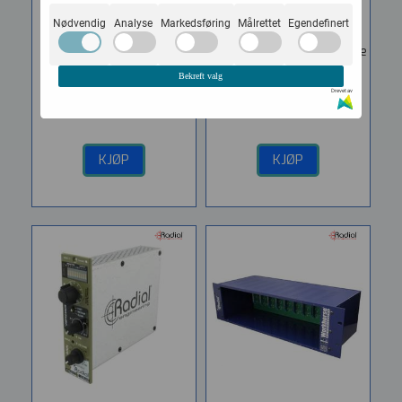
Vare nr. RAD-R700 0107 00
Vare nr. RAD-R700 0132 00
Nødvendig
Analyse
Markedsføring
Målrettet
Egendefinert
Portable Desktop 500
EXTC 500 Guitar Effects
Series Power Rack The
Interface & Reamp Module
Cube is a three module
The Radial EXTC is a...
Bekreft valg
desktop power rack...
Drevet av
5.687,-
6.262,-
KJØP
KJØP