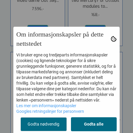
Video Game Out Say...
two Mercury7 or Ottobit
modules to...
7.596,-
168,-
KJØP
KJØP
Om informasjonskapsler på dette
nettstedet
Vi bruker egne og tredjeparts informasjonskapsler
(cookies) og lignende teknologier for å sikre
grunnleggende funksjoner, generere statistikk, og for å
tilpasse markedsføring og annonser (inkludert deling
av brukerdata med partnere). Samtykket er helt
frivillig. Du kan velge å godta alle, avvise valgfrie, eller
tilpasse valgene dine per kategori nedenfor. Du kan når
som helst endre eller trekke tilbake dine samtykker via
lenken «personvern» nederst på nettsiden vår.
Les mer om informasjonskapsler
Googles retningslinjer for personvern
Radial Cube 3-Slot
Radial EXTC 500 Guitar
Godta nødvendig
Godta alle
Power Rack ...
...