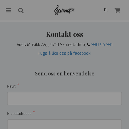
">
0,-
Kontakt oss
Voss Musikk AS, , 5710 Skulestadmo,
930 54 931
Nullstill
Hugs å like oss på facebook!
Trykk ENTER for å søke
Send oss en henvendelse
*
Navn:
*
E-postadresse: