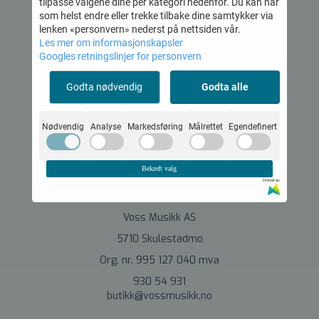
tilpasse valgene dine per kategori nedenfor. Du kan når
som helst endre eller trekke tilbake dine samtykker via
lenken «personvern» nederst på nettsiden vår.
Voss Musikk AS
Les mer om informasjonskapsler
Googles retningslinjer for personvern
Org.nr. 995 127 040
Godta nødvendig
Godta alle
Nødvendig
Analyse
Markedsføring
Målrettet
Egendefinert
© 2026 Voss Musikk AS - Powered by
Mystore.no
Bekreft valg
Drevet av
Om oss
Voss Musikk AS
5710 Skulestadmo
Org. nr. 995 127 040 mva
930 54 931
butikk@vossmusikk.no