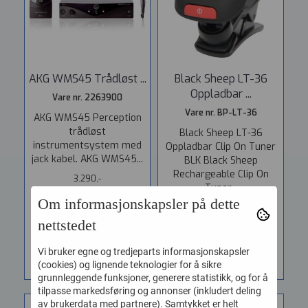
AKG WMS45 Trådløst ...
Black Sheep LT-36
Oppladbar ...
Vare nr. 2263900
Vare nr. BP-LT-36
AKG WMS45 Perception
trådløst
Black Sheep LT-36
instrumentsystem med
Oppladbar Clip On Tuner
jack kabel. AKG WMS45...
BLK Black Sheep
Rechargeable Clip On
3.290,-
Tuner...
Om informasjonskapsler på dette
299,-
nettstedet
KJØP
KJØP
Vi bruker egne og tredjeparts informasjonskapsler
(cookies) og lignende teknologier for å sikre
grunnleggende funksjoner, generere statistikk, og for å
tilpasse markedsføring og annonser (inkludert deling
av brukerdata med partnere). Samtykket er helt