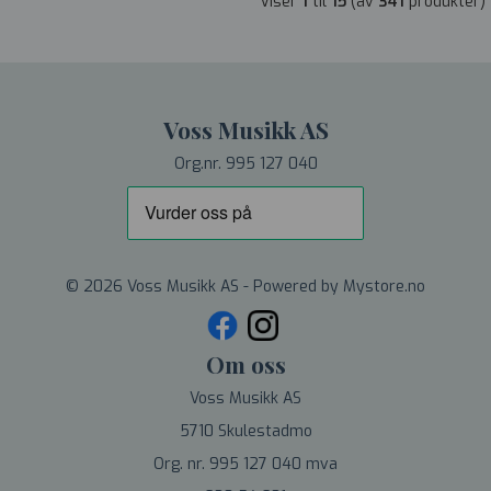
Viser
1
til
15
(av
341
produkter)
Voss Musikk AS
Org.nr. 995 127 040
© 2026 Voss Musikk AS - Powered by
Mystore.no
Om oss
Voss Musikk AS
5710 Skulestadmo
Org. nr. 995 127 040 mva