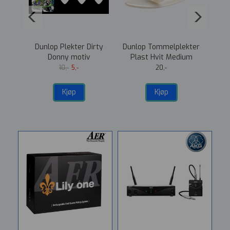
lrin
Dunlop Plekter Dirty
Dunlop Tommelplekter
Y
salg
Donny motiv
Plast Hvit Medium
Po
10,-
5,-
20,-
Kjøp
Kjøp