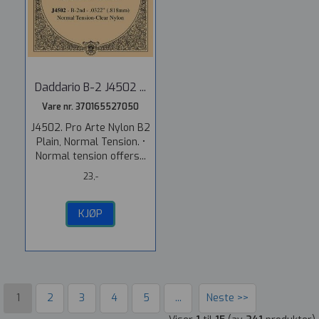
Daddario B-2 J4502 ...
Vare nr. 370165527050
J4502. Pro Arte Nylon B2
Plain, Normal Tension. •
Normal tension offers...
23,-
KJØP
1
2
3
4
5
...
Neste >>