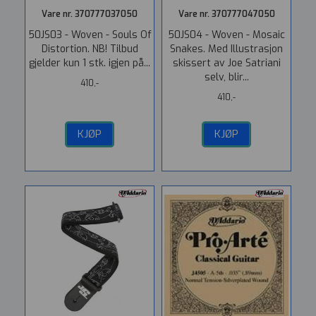
Vare nr. 370777037050
Vare nr. 370777047050
50JS03 - Woven - Souls Of
50JS04 - Woven - Mosaic
Distortion. NB! Tilbud
Snakes. Med Illustrasjon
gjelder kun 1 stk. igjen på...
skissert av Joe Satriani
selv, blir...
410,-
410,-
KJØP
KJØP