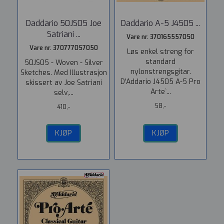
Daddario 50JS05 Joe
Daddario A-5 J4505 ...
Satriani ...
Vare nr. 370165557050
Vare nr. 370777057050
Løs enkel streng for
standard
50JS05 - Woven - Silver
nylonstrengsgitar.
Sketches. Med Illustrasjon
D'Addario J4505 A-5 Pro
skissert av Joe Satriani
Arte`...
selv,...
58,-
410,-
KJØP
KJØP