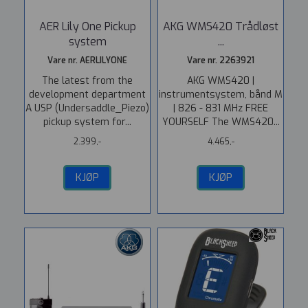
AER Lily One Pickup
AKG WMS420 Trådløst
system
...
Vare nr. AERLILYONE
Vare nr. 2263921
The latest from the
AKG WMS420 |
development department
instrumentsystem, bånd M
A USP (Undersaddle_Piezo)
| 826 - 831 MHz FREE
pickup system for...
YOURSELF The WMS420...
2.399,-
4.465,-
KJØP
KJØP