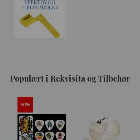
VERKTØY OG
HJELPEMIDLER
Populært i Rekvisita og Tilbehør
50%
43