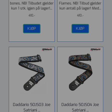
bones. NB! Tilbudet gjelder
Flames. NB! Tilbud gjelder
kun 1 stk. igjen på lager!...
kun antall på lager! Med...
410,-
410,-
KJØP
KJØP
Daddario 50JS03 Joe
Daddario 50JS04 Joe
Satriani ...
Satriani ...