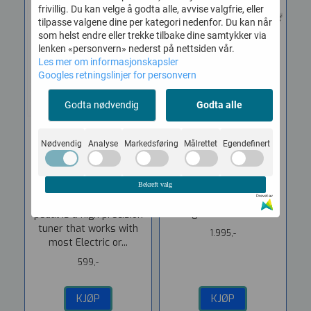
frivillig. Du kan velge å godta alle, avvise valgfrie, eller
tilpasse valgene dine per kategori nedenfor. Du kan når
som helst endre eller trekke tilbake dine samtykker via
lenken «personvern» nederst på nettsiden vår.
Les mer om informasjonskapsler
Googles retningslinjer for personvern
Godta nødvendig
Godta alle
Nødvendig
Black Sheep Pedal
Analyse
Markedsføring
Blackstar Airwire i58 ...
Målrettet
Egendefinert
Tuner
Vare nr. 2300058
Vare nr. BP-LT-910
Blackstar AIRWIRE
Bekreft valg
i58 Trådløst system
Drevet av
The Black Sheep Tuner
Digitalt trådløst...
pedal is a high precision
tuner that works with
1.995,-
most Electric or...
599,-
KJØP
KJØP