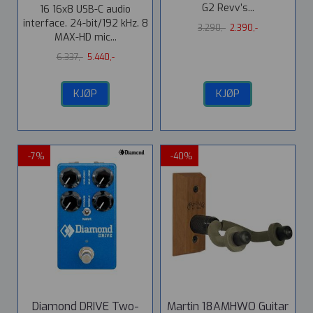
G2 Revv’s...
16 16x8 USB-C audio
interface. 24-bit/192 kHz. 8
3.290,-
2.390,-
MAX-HD mic...
6.337,-
5.440,-
KJØP
KJØP
-7%
-40%
Diamond DRIVE Two-
Martin 18AMHWO Guitar