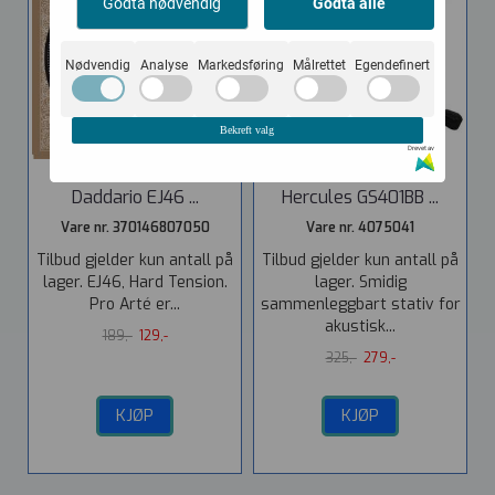
Godta nødvendig
Godta alle
Nødvendig
Analyse
Markedsføring
Målrettet
Egendefinert
Bekreft valg
Drevet av
Daddario EJ46 ...
Hercules GS401BB ...
Vare nr. 370146807050
Vare nr. 4075041
Tilbud gjelder kun antall på
Tilbud gjelder kun antall på
lager. EJ46, Hard Tension.
lager. Smidig
Pro Arté er...
sammenleggbart stativ for
akustisk...
189,-
129,-
325,-
279,-
KJØP
KJØP