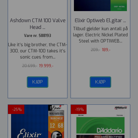
Ashdown CTM 100 Valve
Elixir Optiweb El.gitar ...
Head ...
Tilbud gjelder kun antall på
lager. Electric Nickel Plated
Vare nr. 588193
Steel with OPTIWEB...
Like it’s big brother, the CTM-
209,-
189,-
300, our CTM-100 takes it’s
sonic cues from...
20.699,-
19.999,-
KJØP
KJØP
-25%
-19%