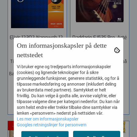
Elixir 12302 Nanoweb 12-
Daddario EJ53S Pro-Arté
68 ...
...
Om informasjonskapsler på dette
Vare nr. 109419
Vare nr. 370592017050
nettstedet
Tilbud gjelder kun antall på
Tilbud gjelder kun antall på
Vi bruker egne og tredjeparts informasjonskapsler
lager. Strengesett for
lager. Tension Chart ...
(cookies) og lignende teknologier for å sikre
Baritone El.Gitar. Tjukkelse...
98,-
79,-
grunnleggende funksjoner, generere statistikk, og for å
199,-
149,-
tilpasse markedsføring og annonser (inkludert deling
av brukerdata med partnere). Samtykket er helt
frivillig. Du kan velge å godta alle, avvise valgfrie, eller
KJØP
KJØP
tilpasse valgene dine per kategori nedenfor. Du kan når
som helst endre eller trekke tilbake dine samtykker via
lenken «personvern» nederst på nettsiden vår.
Les mer om informasjonskapsler
Googles retningslinjer for personvern
-32%
-14%