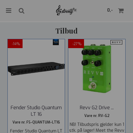
">
0,-
Tilbud
-14%
-27%
Nullstill
Trykk ENTER for å søke
Fender Studio Quantum
Revv G2 Drive ...
LT 16
Vare nr. RV-G2
Vare nr. FS-QUANTUM-LT16
NB! Tilbudspris gjelder kun 1
stk. på lager! Meet the Revv
Fender Studio Quantum LT