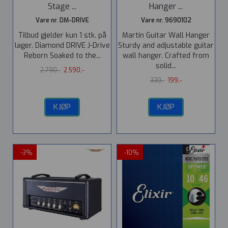
Stage ...
Hanger ...
Vare nr. DM-DRIVE
Vare nr. 9690102
Tilbud gjelder kun 1 stk. på
Martin Guitar Wall Hanger
lager. Diamond DRIVE J-Drive
Sturdy and adjustable guitar
Reborn Soaked to the...
wall hanger. Crafted from
solid...
2.790,-
2.590,-
330,-
199,-
KJØP
KJØP
-3%
-10%