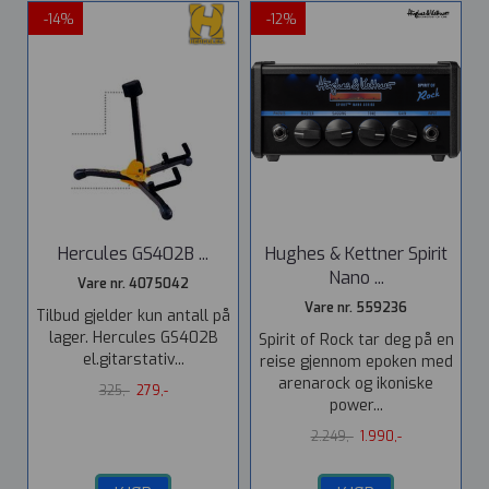
-14%
-12%
Hercules GS402B ...
Hughes & Kettner Spirit
Nano ...
Vare nr. 4075042
Vare nr. 559236
Tilbud gjelder kun antall på
lager. Hercules GS402B
Spirit of Rock tar deg på en
el.gitarstativ...
reise gjennom epoken med
arenarock og ikoniske
325,-
279,-
power...
2.249,-
1.990,-