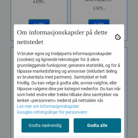
4.095,-
3.975,-
KJØP
KJØP
Om informasjonskapsler på dette
nettstedet
Vi bruker egne og tredjeparts informasjonskapsler
(cookies) og lignende teknologier for å sikre
grunnleggende funksjoner, generere statistikk, og for å
tilpasse markedsføring og annonser (inkludert deling
av brukerdata med partnere). Samtykket er helt
frivillig. Du kan velge å godta alle, avvise valgfrie, eller
tilpasse valgene dine per kategori nedenfor. Du kan når
som helst endre eller trekke tilbake dine samtykker via
lenken «personvern» nederst på nettsiden vår.
Les mer om informasjonskapsler
Googles retningslinjer for personvern
Vox MSB25 MINI
Vox MSB25-BRG MINI ...
SUPERBEETLE ...
Godta nødvendig
Godta alle
Vare nr. 8042406
Vare nr. 8042407
VOX MSB25-BRG MINI