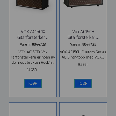
VOX AC15C1X
Vox AC15CH
Gitarforsterker ...
Gitarforsterkar ...
Vare nr. 8044723
Vare nr. 8044725
VOX AC15C1X Vox
VOX AC15CH Custom Series
rørforsterkere er noen av
AC15 rør-topp med VOX'...
de mest brukte i Rock’n...
9.595,-
14.650,-
KJØP
KJØP