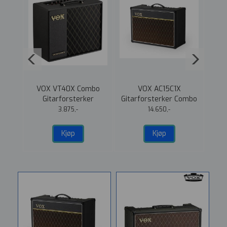
is
VOX VT40X Combo
VOX AC15C1X
VOX 
C-
Gitarforsterker
Gitarforsterker Combo
1x12"
3.875,-
14.650,-
Kjøp
Kjøp