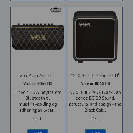
Vox Adio Air GT ...
VOX BC108 Kabinett 8"
Vare nr. 8046810
Vare nr. 8046918
Treveis 50W høyttalere
VOX BC108 VOX Black Cab
Bluetooth til
series BC108 Sound,
musikkavspilling og
structure, and design - the
editering av lyder...
Black Cab...
4.150,-
1.475,-