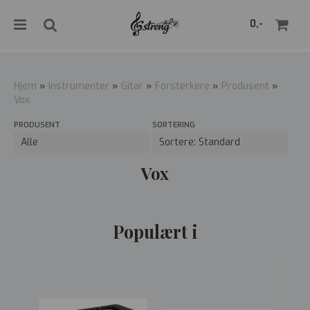
">
0,-
Hjem
»
Instrumenter
»
Gitar
»
Forsterkere
»
Produsent
»
Vox
Nullstill
PRODUSENT
SORTERING
Trykk ENTER for å søke
Vox
Populært i