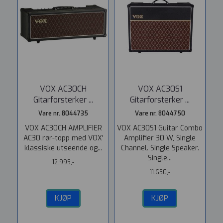
VOX AC30CH
VOX AC30S1
Gitarforsterker ...
Gitarforsterker ...
Vare nr. 8044735
Vare nr. 8044750
VOX AC30CH AMPLIFIER
VOX AC30S1 Guitar Combo
AC30 rør-topp med VOX'
Amplifier 30 W, Single
klassiske utseende og...
Channel. Single Speaker.
Single...
12.995,-
11.650,-
KJØP
KJØP