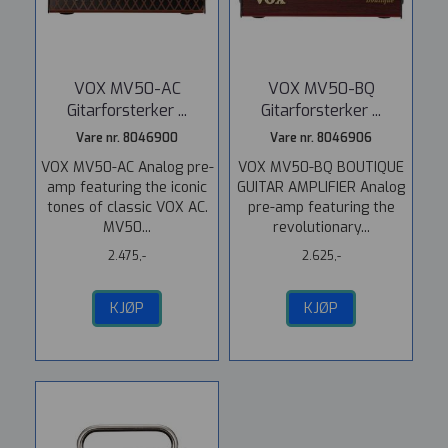
VOX MV50-AC
VOX MV50-BQ
Gitarforsterker ...
Gitarforsterker ...
Vare nr. 8046900
Vare nr. 8046906
VOX MV50-AC Analog pre-
VOX MV50-BQ BOUTIQUE
amp featuring the iconic
GUITAR AMPLIFIER Analog
tones of classic VOX AC.
pre-amp featuring the
MV50...
revolutionary...
2.475,-
2.625,-
KJØP
KJØP