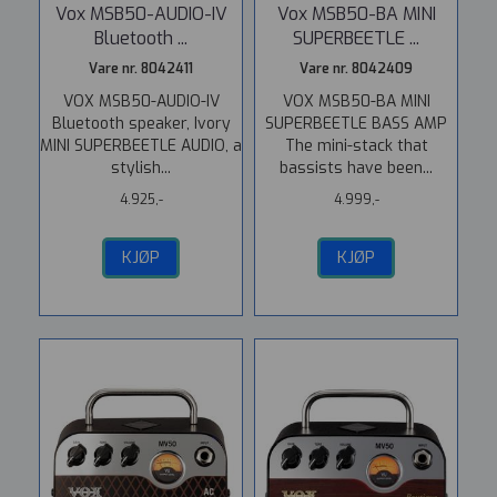
Vox MSB50-AUDIO-IV
Vox MSB50-BA MINI
Bluetooth ...
SUPERBEETLE ...
Vare nr. 8042411
Vare nr. 8042409
VOX MSB50-AUDIO-IV
VOX MSB50-BA MINI
Bluetooth speaker, Ivory
SUPERBEETLE BASS AMP
MINI SUPERBEETLE AUDIO, a
The mini-stack that
stylish...
bassists have been...
4.925,-
4.999,-
KJØP
KJØP