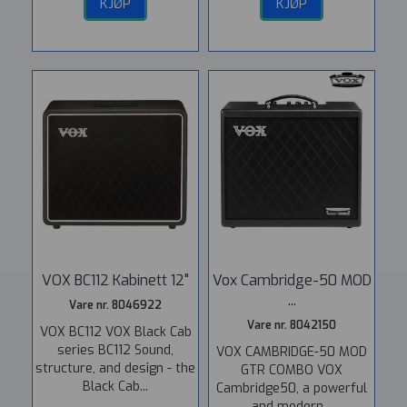
KJØP
KJØP
VOX BC112 Kabinett 12"
Vox Cambridge-50 MOD
...
Vare nr. 8046922
Vare nr. 8042150
VOX BC112 VOX Black Cab
series BC112 Sound,
VOX CAMBRIDGE-50 MOD
structure, and design - the
GTR COMBO VOX
Black Cab...
Cambridge50, a powerful
and modern...