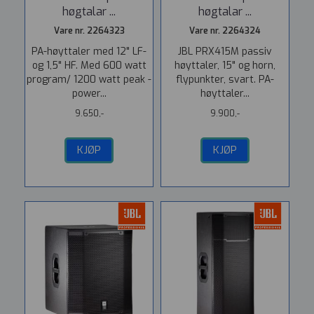
høgtalar ...
høgtalar ...
Vare nr. 2264323
Vare nr. 2264324
PA-høyttaler med 12" LF-
JBL PRX415M passiv
og 1,5" HF. Med 600 watt
høyttaler, 15" og horn,
program/ 1200 watt peak -
flypunkter, svart. PA-
power...
høyttaler...
9.650,-
9.900,-
KJØP
KJØP