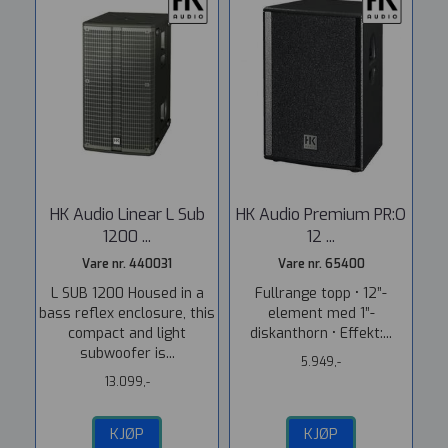
HK Audio Linear L Sub
HK Audio Premium PR:O
1200 ...
12 ...
Vare nr. 440031
Vare nr. 65400
L SUB 1200 Housed in a
Fullrange topp • 12”-
bass reflex enclosure, this
element med 1”-
compact and light
diskanthorn • Effekt:...
subwoofer is...
5.949,-
13.099,-
KJØP
KJØP