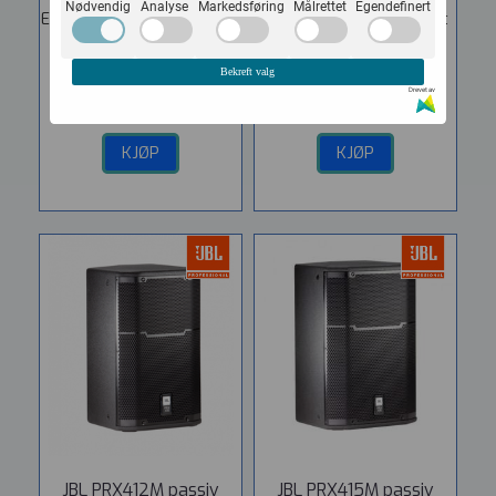
Nødvendig
Analyse
Markedsføring
Målrettet
Egendefinert
Effekt: 500/1000 W • Max....
installasjonsserie med et
revolusjonerende design.
9.399,-
CWT128 har dual...
Bekreft valg
Drevet av
47.690,-
KJØP
KJØP
JBL PRX412M passiv
JBL PRX415M passiv