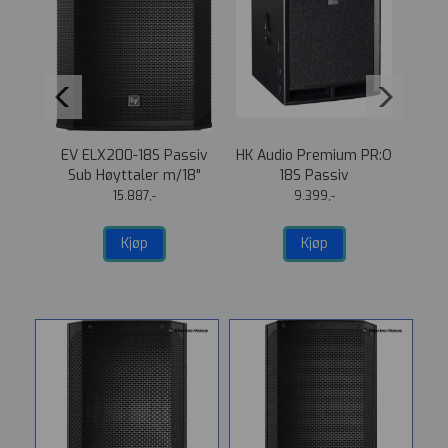
 PR:O
EV ELX200-18S Passiv
HK Audio Premium PR:O
JB
Sub Høyttaler m/18"
18S Passiv
or
Subhøyttaler m/18"
15.887,-
9.399,-
Kjøp
Kjøp