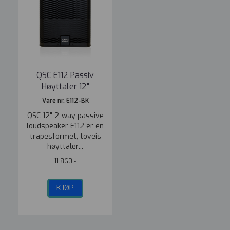
QSC E112 Passiv
Høyttaler 12"
Vare nr. E112-BK
QSC 12" 2-way passive
loudspeaker E112 er en
trapesformet, toveis
høyttaler...
11.860,-
KJØP