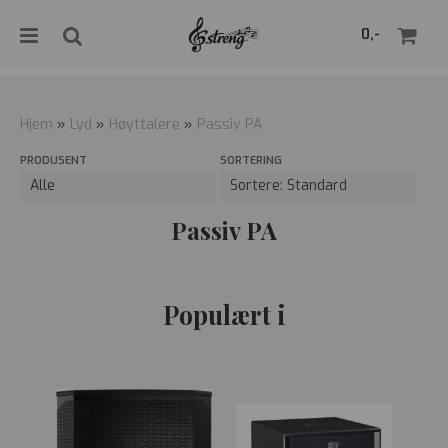
">
0,-
Hjem
»
Lyd
»
Høyttalere
»
Passiv PA
PRODUSENT
SORTERING
Nullstill
Trykk ENTER for å søke
Passiv PA
Populært i