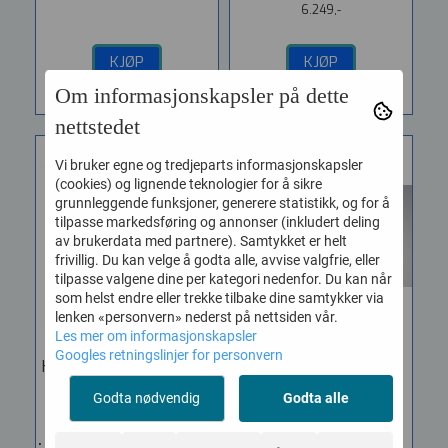
6.249,-
KJØP
KJØP
Om informasjonskapsler på dette
nettstedet
Vi bruker egne og tredjeparts informasjonskapsler
(cookies) og lignende teknologier for å sikre
grunnleggende funksjoner, generere statistikk, og for å
tilpasse markedsføring og annonser (inkludert deling
av brukerdata med partnere). Samtykket er helt
frivillig. Du kan velge å godta alle, avvise valgfrie, eller
tilpasse valgene dine per kategori nedenfor. Du kan når
som helst endre eller trekke tilbake dine samtykker via
lenken «personvern» nederst på nettsiden vår.
Les mer om informasjonskapsler
Googles retningslinjer for personvern
HK Audio Premium PR:O
JBL CWT128 Passiv
18S ...
høgtalar ...
Godta nødvendig
Godta alle
Vare nr. 65404
Vare nr. 2264501
• Subwoofer • 18”-element •
JBL CWT er en ny