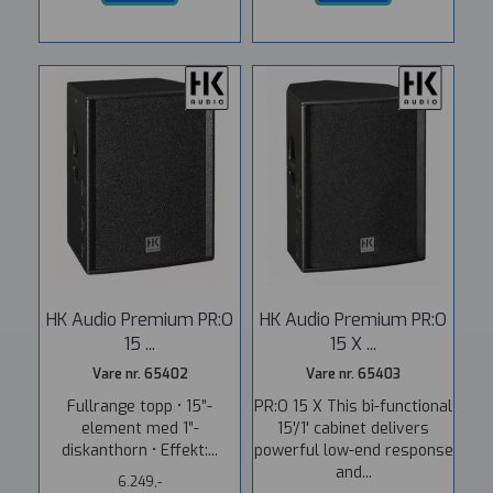
HK Audio Premium PR:O
HK Audio Premium PR:O
15 ...
15 X ...
Vare nr. 65402
Vare nr. 65403
Fullrange topp • 15”-
PR:O 15 X This bi-functional
element med 1”-
15'/1' cabinet delivers
diskanthorn • Effekt:...
powerful low-end response
and...
6.249,-