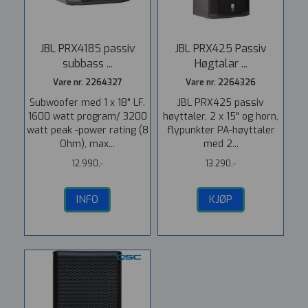
JBL PRX418S passiv
JBL PRX425 Passiv
subbass ...
Høgtalar ...
Vare nr. 2264327
Vare nr. 2264326
Subwoofer med 1 x 18" LF.
JBL PRX425 passiv
1600 watt program/ 3200
høyttaler, 2 x 15" og horn,
watt peak -power rating (8
flypunkter PA-høyttaler
Ohm), max...
med 2...
12.990,-
13.290,-
INFO
KJØP