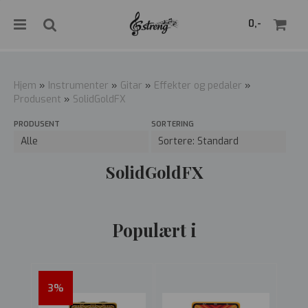
">
0,-
Hjem
»
Instrumenter
»
Gitar
»
Effekter og pedaler
»
Produsent
»
SolidGoldFX
Nullstill
PRODUSENT
SORTERING
Trykk ENTER for å søke
SolidGoldFX
Populært i
3%