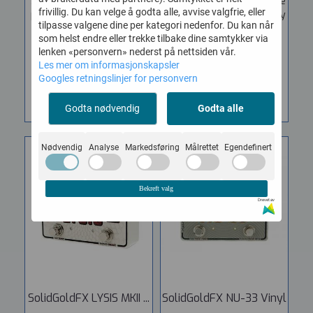
Silicon Fuzz If there’s one
Imperial MKII, you might be
frivillig. Du kan velge å godta alle, avvise valgfrie, eller
pedal that captures the...
intrigued by its charmingly
tilpasse valgene dine per kategori nedenfor. Du kan når
retro...
2.562,-
som helst endre eller trekke tilbake dine samtykker via
2.226,-
lenken «personvern» nederst på nettsiden vår.
Les mer om informasjonskapsler
Googles retningslinjer for personvern
KJØP
KJØP
Godta nødvendig
Godta alle
Nødvendig
Analyse
Markedsføring
Målrettet
Egendefinert
Bekreft valg
Drevet av
SolidGoldFX LYSIS MKII ...
SolidGoldFX NU-33 Vinyl