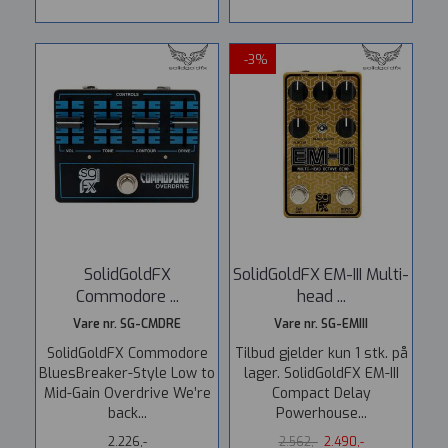
-3%
SolidGoldFX
SolidGoldFX EM-III Multi-
Commodore ...
head ...
Vare nr. SG-CMDRE
Vare nr. SG-EMIII
SolidGoldFX Commodore
Tilbud gjelder kun 1 stk. på
BluesBreaker-Style Low to
lager. SolidGoldFX EM-III
Mid-Gain Overdrive We’re
Compact Delay
back...
Powerhouse...
2.226,-
2.562,-
2.490,-