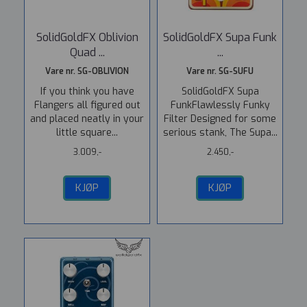
SolidGoldFX Oblivion
SolidGoldFX Supa Funk
Quad ...
...
Vare nr. SG-OBLIVION
Vare nr. SG-SUFU
If you think you have
SolidGoldFX Supa
Flangers all figured out
FunkFlawlessly Funky
and placed neatly in your
Filter Designed for some
little square...
serious stank, The Supa...
3.009,-
2.450,-
KJØP
KJØP