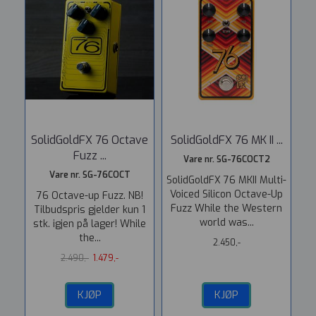
SolidGoldFX 76 Octave
SolidGoldFX 76 MK II ...
Fuzz ...
Vare nr. SG-76COCT2
Vare nr. SG-76COCT
SolidGoldFX 76 MKII Multi-
Voiced Silicon Octave-Up
76 Octave-up Fuzz. NB!
Fuzz While the Western
Tilbudspris gjelder kun 1
world was...
stk. igjen på lager! While
the...
2.450,-
2.490,-
1.479,-
KJØP
KJØP