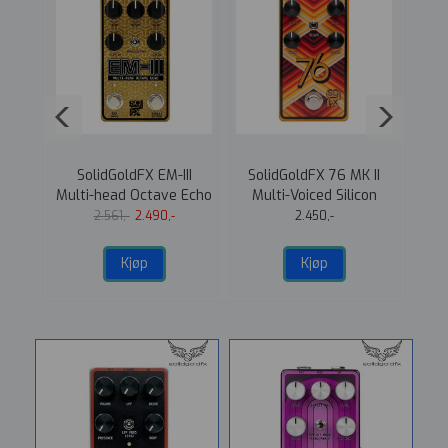
 MKII
SolidGoldFX EM-III
SolidGoldFX 76 MK II
Soli
 Fuzz
Multi-head Octave Echo
Multi-Voiced Silicon
Octave-Up Fuzz
2.561,-
2.490,-
2.450,-
Kjøp
Kjøp