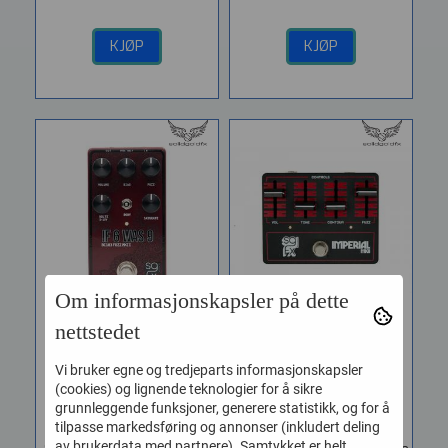
KJØP
KJØP
Om informasjonskapsler på dette
nettstedet
SolidGoldFX If 6 Was 9
SolidGoldFX Imperial
Vi bruker egne og tredjeparts informasjonskapsler
MkII ...
MKII ...
(cookies) og lignende teknologier for å sikre
Vare nr. SG-IF6WAS9II
Vare nr. SG-IMPFZII
grunnleggende funksjoner, generere statistikk, og for å
tilpasse markedsføring og annonser (inkludert deling
If 6 Was 9 MKII BC183
Upon first glance at the
av brukerdata med partnere). Samtykket er helt