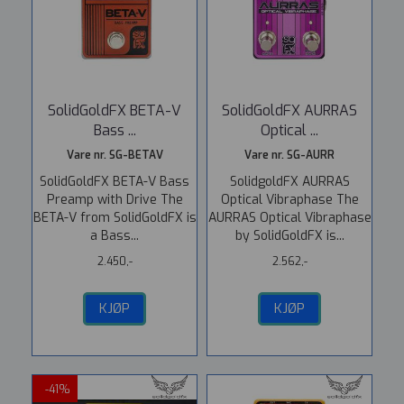
SolidGoldFX BETA-V
SolidGoldFX AURRAS
Bass ...
Optical ...
Vare nr. SG-BETAV
Vare nr. SG-AURR
SolidGoldFX BETA-V Bass
SolidgoldFX AURRAS
Preamp with Drive The
Optical Vibraphase The
BETA-V from SolidGoldFX is
AURRAS Optical Vibraphase
a Bass...
by SolidGoldFX is...
2.450,-
2.562,-
KJØP
KJØP
-41%