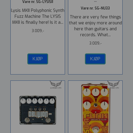
...
Vare nr. SG-LYSISII
Vare nr. SG-NU33
Lysis MKII Polyphonic Synth
Fuzz Machine The LYSIS
There are very few things
MKII is finally here! Is it a...
that we enjoy more around
here than guitars and
3.009,-
records. What...
3.009,-
KJØP
KJØP