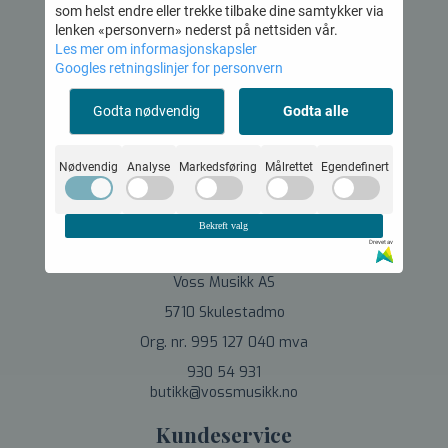
som helst endre eller trekke tilbake dine samtykker via
lenken «personvern» nederst på nettsiden vår.
Voss Musikk AS
Les mer om informasjonskapsler
Org.nr. 995 127 040
Googles retningslinjer for personvern
Godta nødvendig
Godta alle
Nødvendig
Analyse
Markedsføring
Målrettet
Egendefinert
© 2026 Voss Musikk AS - Powered by
Mystore.no
Bekreft valg
Om oss
Drevet av
Voss Musikk AS
5710 Skulestadmo
Org. nr. 995 127 040 mva
930 54 931
butikk@vossmusikk.no
Kundeservice