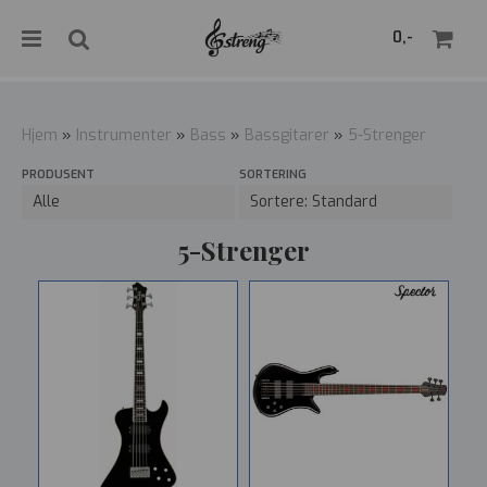
">
0,-
Hjem
»
Instrumenter
»
Bass
»
Bassgitarer
»
5-Strenger
PRODUSENT
SORTERING
Nullstill
Trykk ENTER for å søke
5-Strenger