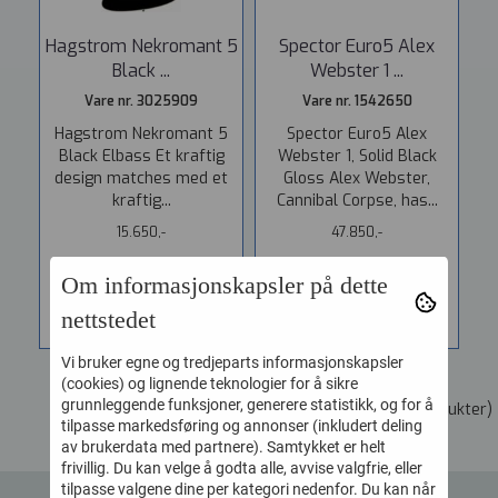
Hagstrom Nekromant 5
Spector Euro5 Alex
Black ...
Webster 1 ...
Vare nr. 3025909
Vare nr. 1542650
Hagstrom Nekromant 5
Spector Euro5 Alex
Black Elbass Et kraftig
Webster 1, Solid Black
design matches med et
Gloss Alex Webster,
kraftig...
Cannibal Corpse, has...
15.650,-
47.850,-
Om informasjonskapsler på dette
KJØP
KJØP
nettstedet
Vi bruker egne og tredjeparts informasjonskapsler
(cookies) og lignende teknologier for å sikre
grunnleggende funksjoner, generere statistikk, og for å
Viser
1
til
2
(av
2
produkter)
tilpasse markedsføring og annonser (inkludert deling
av brukerdata med partnere). Samtykket er helt
frivillig. Du kan velge å godta alle, avvise valgfrie, eller
tilpasse valgene dine per kategori nedenfor. Du kan når