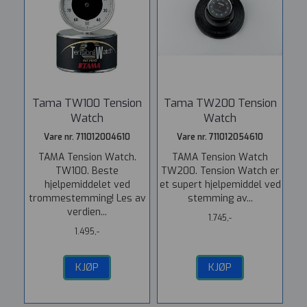
Tama TW100 Tension
Tama TW200 Tension
Watch
Watch
Vare nr. 711012004610
Vare nr. 711012054610
TAMA Tension Watch.
TAMA Tension Watch
TW100. Beste
TW200. Tension Watch er
hjelpemiddelet ved
et supert hjelpemiddel ved
trommestemming! Les av
stemming av...
verdien...
1.745,-
1.495,-
KJØP
KJØP