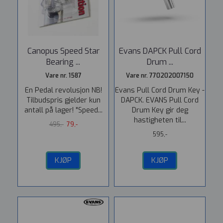
Canopus Speed Star
Evans DAPCK Pull Cord
Bearing ...
Drum ...
Vare nr. 1587
Vare nr. 770202007150
En Pedal revolusjon NB!
Evans Pull Cord Drum Key -
Tilbudspris gjelder kun
DAPCK. EVANS Pull Cord
antall på lager! "Speed...
Drum Key gir deg
hastigheten til...
495,-
79,-
595,-
KJØP
KJØP