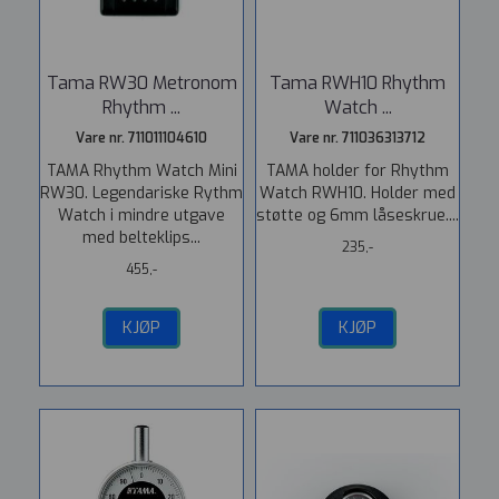
Tama RW30 Metronom
Tama RWH10 Rhythm
Rhythm ...
Watch ...
Vare nr. 711011104610
Vare nr. 711036313712
TAMA Rhythm Watch Mini
TAMA holder for Rhythm
RW30. Legendariske Rythm
Watch RWH10. Holder med
Watch i mindre utgave
støtte og 6mm låseskrue....
med belteklips...
235,-
455,-
KJØP
KJØP