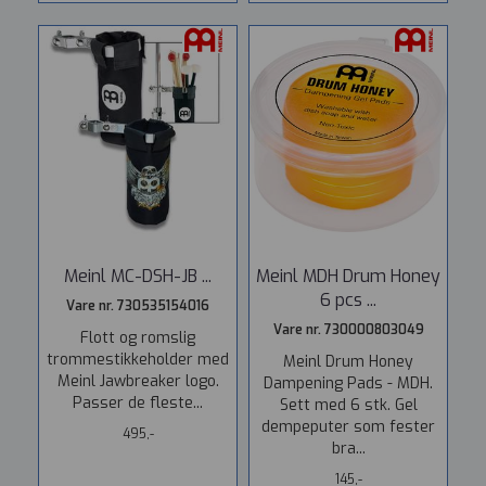
Meinl MC-DSH-JB ...
Meinl MDH Drum Honey
6 pcs ...
Vare nr. 730535154016
Vare nr. 730000803049
Flott og romslig
trommestikkeholder med
Meinl Drum Honey
Meinl Jawbreaker logo.
Dampening Pads - MDH.
Passer de fleste...
Sett med 6 stk. Gel
dempeputer som fester
495,-
bra...
145,-