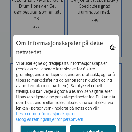
Assortment - MDHA. Meinl
OR ( Orientaliskt motiv ).
Drum Honey er Gel
Specialdesignad
dempeputer som enkelt
trummatta med...
og...
1.895,-
205,-
KJØP
KJØP
Om informasjonskapsler på dette
nettstedet
Vi bruker egne og tredjeparts informasjonskapsler
(cookies) og lignende teknologier for å sikre
grunnleggende funksjoner, generere statistikk, og for å
tilpasse markedsføring og annonser (inkludert deling
av brukerdata med partnere). Samtykket er helt
frivillig. Du kan velge å godta alle, avvise valgfrie, eller
tilpasse valgene dine per kategori nedenfor. Du kan når
som helst endre eller trekke tilbake dine samtykker via
lenken «personvern» nederst på nettsiden vår.
Les mer om informasjonskapsler
Googles retningslinjer for personvern
Tama PW620 Nylon
Tama RW200