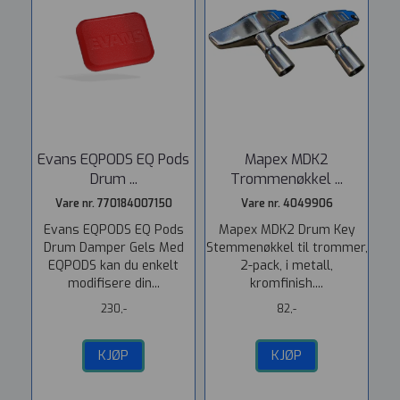
Evans EQPODS EQ Pods
Mapex MDK2
Drum ...
Trommenøkkel ...
Vare nr. 770184007150
Vare nr. 4049906
Evans EQPODS EQ Pods
Mapex MDK2 Drum Key
Drum Damper Gels Med
Stemmenøkkel til trommer,
EQPODS kan du enkelt
2-pack, i metall,
modifisere din...
kromfinish....
230,-
82,-
KJØP
KJØP