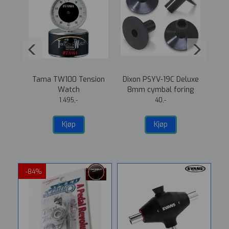
JB
Tama TW100 Tension
Dixon PSYV-19C Deluxe
der
Watch
8mm cymbal foring
M
m/skive, 4 pack
1.495,-
40,-
Kjøp
Kjøp
-84%