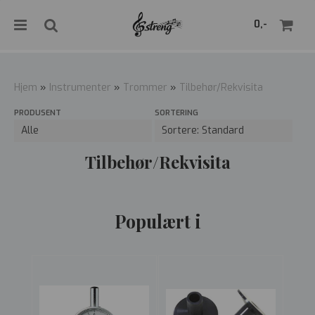
">
0,-
Hjem
»
Instrumenter
»
Trommer
»
Tilbehør/Rekvisita
PRODUSENT
SORTERING
Nullstill
Trykk ENTER for å søke
Tilbehør/Rekvisita
Populært i