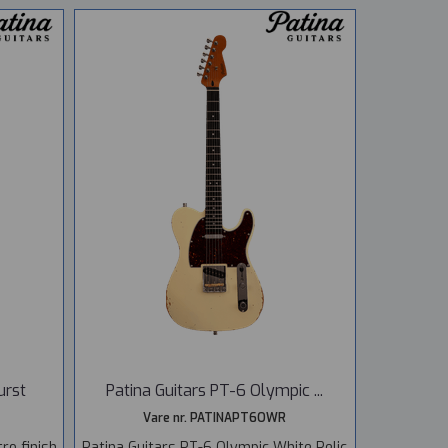
urst
Patina Guitars PT-6 Olympic ...
Vare nr. PATINAPT6OWR
ro finish
Patina Guitars PT-6 Olympic White Relic