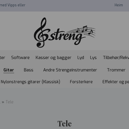
med Vipps eller
Heim
ter
Software
Kasser og bagger
Lyd
Lys
Tilbehør/Rekv
Gitar
Bass
Andre Strengeinstrumenter
Trommer
Nylonstrengs gitarer (Klassisk)
Forsterkere
Effekter og p
l
»
Tele
Tele