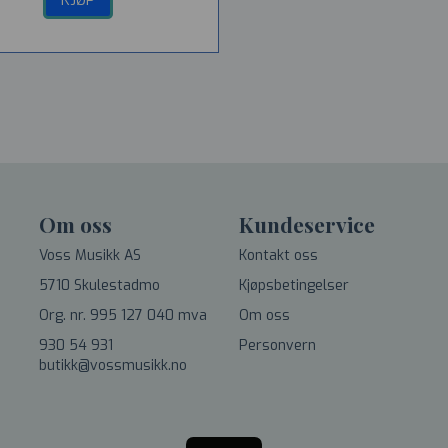
KJØP
Om oss
Kundeservice
Voss Musikk AS
Kontakt oss
5710 Skulestadmo
Kjøpsbetingelser
Org. nr. 995 127 040 mva
Om oss
930 54 931
Personvern
butikk@vossmusikk.no