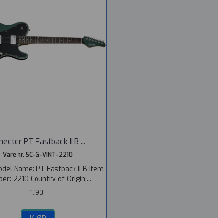
hecter PT Fastback II B ...
Vare nr. SC-G-VINT-2210
del Name: PT Fastback II B Item
er: 2210 Country of Origin:...
11.190,-