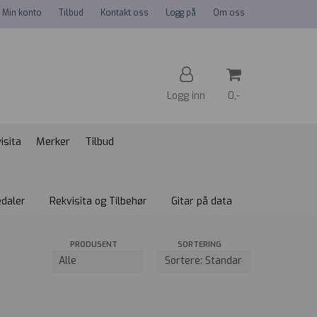
Min konto
Tilbud
Kontakt oss
Logg på
Om oss
Logg inn
0,-
isita
Merker
Tilbud
Nullstill
Trykk ENTER for å søke
edaler
Rekvisita og Tilbehør
Gitar på data
PRODUSENT
SORTERING