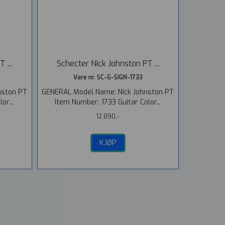
 ...
Schecter Nick Johnston PT ...
Vare nr. SC-G-SIGN-1733
nston PT
GENERAL Model Name: Nick Johnston PT
or...
Item Number: 1733 Guitar Color...
12.890,-
KJØP