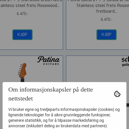
Stainless steel frets Rosewood...
Stainless steel frets Rose
fretboard...
6.470,-
6.470,-
KJØP
KJØP
Om informasjonskapsler på dette
nettstedet
Vi bruker egne og tredjeparts informasjonskapsler (cookies) og
lignende teknologier for å sikre grunnleggende funksjoner,
generere statistikk, og for å tilpasse markedsføring og
annonser (inkludert deling av brukerdata med partnere).