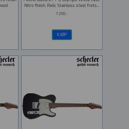
wood
Nitro finish, Relic Stainless steel frets...
7.290,-
KJØP