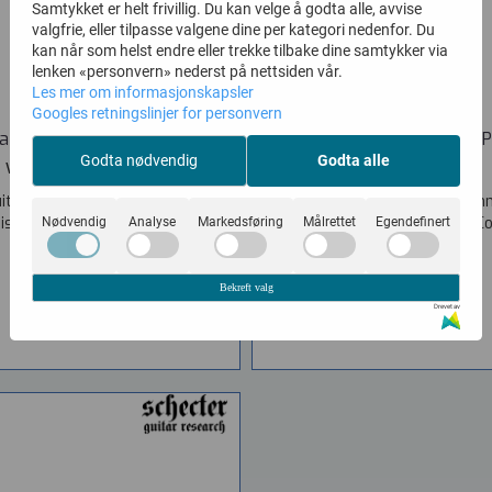
Samtykket er helt frivillig. Du kan velge å godta alle, avvise
valgfrie, eller tilpasse valgene dine per kategori nedenfor. Du
kan når som helst endre eller trekke tilbake dine samtykker via
lenken «personvern» nederst på nettsiden vår.
Les mer om informasjonskapsler
Googles retningslinjer for personvern
a Guitars PT-6 Sherwood ...
Schecter Nick Johnston PT
Godta nødvendig
Godta alle
Vare nr. PATINAPT6SGRR
Vare nr. SC-G-SIGN-1731
uitars PT-6 Sherwood Green Relic
GENERAL Model Name: Nick Joh
nish, Relic Stainless steel frets...
Item Number: 1731 Guitar Col
Nødvendig
Analyse
Markedsføring
Målrettet
Egendefinert
7.290,-
12.890,-
Bekreft valg
KJØP
KJØP
Drevet av