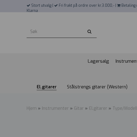
">
Stort utvalg |
Fri frakt på ordre over kr.3.000,- |
Betaling 
Klarna
Lagersalg
Instrumen
El.gitarer
Stålstrengs gitarer (Western)
Hjem
»
Instrumenter
»
Gitar
»
El.gitarer
»
Type/Model