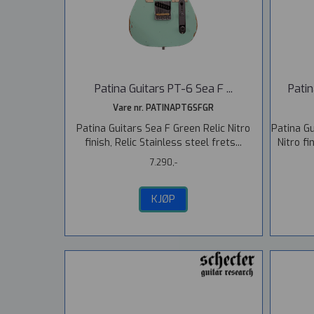
Patina Guitars PT-6 Sea F ...
Patin
Vare nr. PATINAPT6SFGR
Patina Guitars Sea F Green Relic Nitro
Patina G
finish, Relic Stainless steel frets...
Nitro fi
7.290,-
KJØP