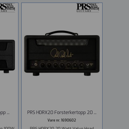
p ...
PRS HDRX20 Forsterkertopp 20 ...
Vare nr. 1690602
En 100W
PRS HDRX20 20 Watt Valve Head