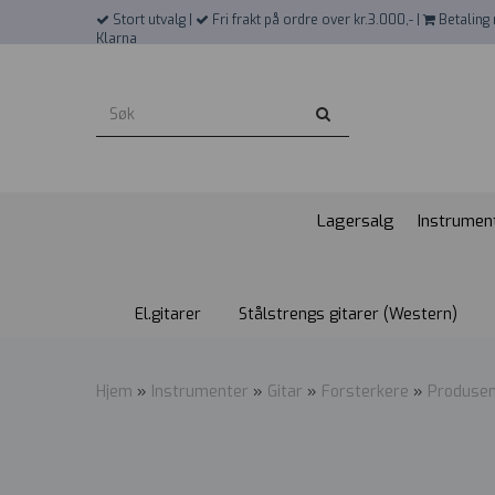
">
Stort utvalg |
Fri frakt på ordre over kr.3.000,- |
Betaling 
Klarna
Lagersalg
Instrumen
El.gitarer
Stålstrengs gitarer (Western)
Hjem
»
Instrumenter
»
Gitar
»
Forsterkere
»
Produse