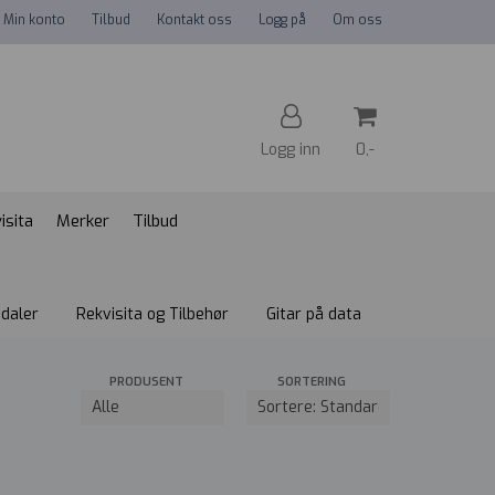
Min konto
Tilbud
Kontakt oss
Logg på
Om oss
Logg inn
0,-
isita
Merker
Tilbud
Nullstill
Trykk ENTER for å søke
edaler
Rekvisita og Tilbehør
Gitar på data
PRODUSENT
SORTERING