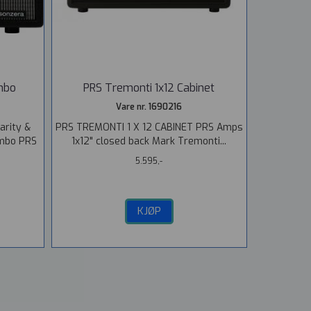
mbo
PRS Tremonti 1x12 Cabinet
Vare nr. 1690216
arity &
PRS TREMONTI 1 X 12 CABINET PRS Amps
ombo PRS
1x12" closed back Mark Tremonti...
5.595,-
KJØP