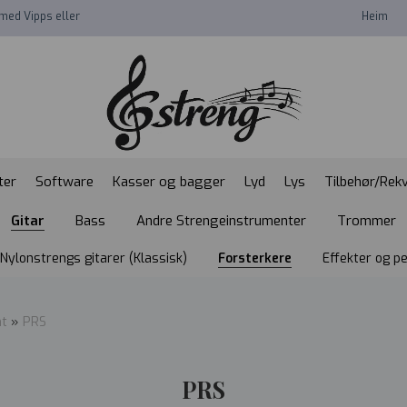
med Vipps eller
Heim
ter
Software
Kasser og bagger
Lyd
Lys
Tilbehør/Rekv
Gitar
Bass
Andre Strengeinstrumenter
Trommer
Nylonstrengs gitarer (Klassisk)
Forsterkere
Effekter og p
nt
»
PRS
PRS