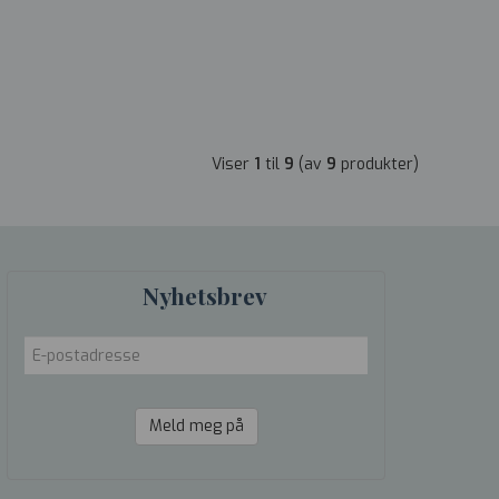
Viser
1
til
9
(av
9
produkter)
Nyhetsbrev
Meld meg på