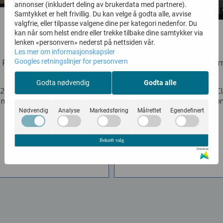
annonser (inkludert deling av brukerdata med partnere).
Samtykket er helt frivillig. Du kan velge å godta alle, avvise
valgfrie, eller tilpasse valgene dine per kategori nedenfor. Du
kan når som helst endre eller trekke tilbake dine samtykker via
lenken «personvern» nederst på nettsiden vår.
Les mer om informasjonskapsler
Googles retningslinjer for personvern
PRS HX 2x12 Cabinet
PRS Sonzera 20 1x12 Co
Vare nr. 1690622
Vare nr. 1690240
Godta nødvendig
Godta alle
2x12, Cabinet The perfect 2x12"
PRS Sonzera 20 1x12 Combo Cl
 match to any vintage sounding
Definition in a Low-Wattage C
amp....
Sonzera...
Nødvendig
Analyse
Markedsføring
Målrettet
Egendefinert
11.250,-
13.950,-
Bekreft valg
KJØP
KJØP
Drevet av