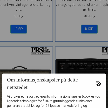
il enhver vintage-forsterker, og
vintage-lydende forsterker inspi
en...
av Jimi...
5.150,-
38.850,-
KJØP
KJØP
Om informasjonskapsler på dette
nettstedet
Vi bruker egne og tredjeparts informasjonskapsler (cookies) og
lignende teknologier for å sikre grunnleggende funksjoner,
generere statistikk, og for å tilpasse markedsføring og