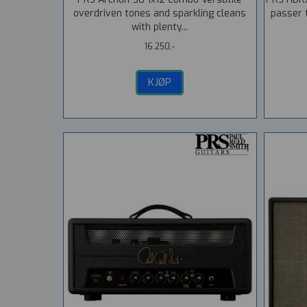
overdriven tones and sparkling cleans
passer t
with plenty...
16.250,-
KJØP