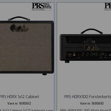
PRS HDRX 1x12 Cabinet
PRS HDRX100 Forsterkertop
Vare nr. 1690612
Vare nr. 1690610
 1x12 Cabinet 1x12" kabinett som
PRS HDRX100, 100 Watt Head 