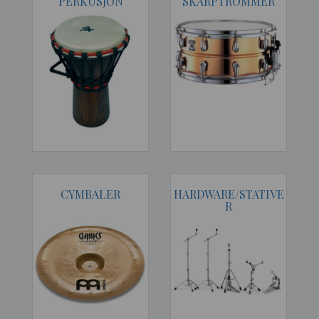
PERKUSJON
SKARPTROMMER
CYMBALER
HARDWARE/STATIVE
R