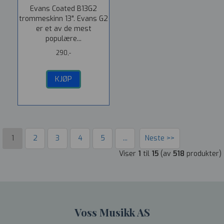
Evans Coated B13G2
trommeskinn 13". Evans G2
er et av de mest
populære...
290,-
KJØP
1
2
3
4
5
...
Neste >>
Viser
1
til
15
(av
518
produkter)
Voss Musikk AS