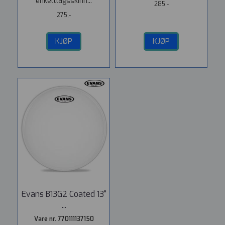
enkeltlagsskinn...
285,-
275,-
KJØP
KJØP
Evans B13G2 Coated 13"
...
Vare nr. 770111137150