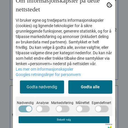
Om informasjonskapsler på dette
Evans B06G1 Coated 6"
Evans B06G2 Coated 6"
...
...
nettstedet
Vare nr. 770109067150
Vare nr. 770111067150
Vi bruker egne og tredjeparts informasjonskapsler
Ettlagsskinn som gir deg
Evans Coated B06G2
(cookies) og lignende teknologier for å sikre
hele lydpalletten og
trommeskinn 6". Evans G2
grunnleggende funksjoner, generere statistikk, og for å
mulighet å løfte frem ett
er et av de mest
tilpasse markedsføring og annonser (inkludert deling
brett...
populære...
av brukerdata med partnere). Samtykket er helt
frivillig. Du kan velge å godta alle, avvise valgfrie, eller
255,-
255,-
tilpasse valgene dine per kategori nedenfor. Du kan når
som helst endre eller trekke tilbake dine samtykker via
lenken «personvern» nederst på nettsiden vår.
KJØP
KJØP
Les mer om informasjonskapsler
Googles retningslinjer for personvern
Godta nødvendig
Godta alle
Nødvendig
Analyse
Markedsføring
Målrettet
Egendefinert
Bekreft valg
Drevet av