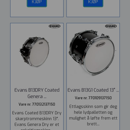
KJØP
KJØP
Evans B13DRY Coated
Evans B13G1 Coated 13" ...
Genera ...
Vare nr. 770109137150
Vare nr. 770132137150
Ettlagsskinn som gir deg
hele lydpalletten og
Evans Coated B13DRY Dry
mulighet å løfte frem ett
skarptrommeskinn 13".
brett...
Evans Genera Dry er et