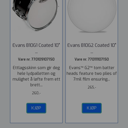
Evans B10G1 Coated 10"
Evans B10G2 Coated 10"
...
...
Vare nr. 770109107150
Vare nr. 770111107150
Ettlagsskinn som gir deg
Evans™ G2™ tom batter
hele lydpalletten og
heads feature two plies of
mulighet å løfte frem ett
7mil film ensuring...
brett...
265,-
260,-
KJØP
KJØP