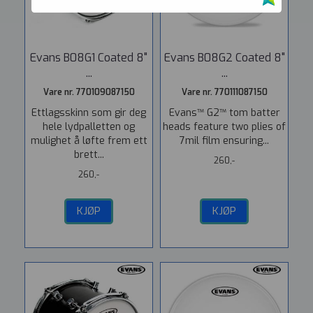
Evans B08G1 Coated 8"
Evans B08G2 Coated 8"
...
...
Vare nr. 770109087150
Vare nr. 770111087150
Ettlagsskinn som gir deg
Evans™ G2™ tom batter
hele lydpalletten og
heads feature two plies of
mulighet å løfte frem ett
7mil film ensuring...
brett...
260,-
260,-
KJØP
KJØP