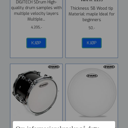
Vare nr. 2235
DIGITECH SDrum High-
quality drum samples with
Thickness 5B Wood tip
multiple velocity layers
Material: maple Ideal for
Multiple...
beginners
4.395,-
50,-
KJØP
KJØP