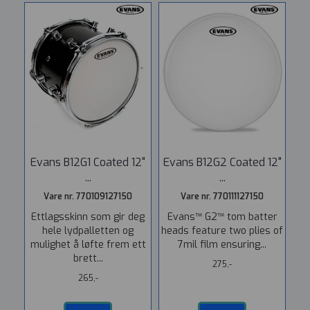
Evans B12G1 Coated 12"
Evans B12G2 Coated 12"
...
...
Vare nr. 770109127150
Vare nr. 770111127150
Ettlagsskinn som gir deg
Evans™ G2™ tom batter
hele lydpalletten og
heads feature two plies of
mulighet å løfte frem ett
7mil film ensuring...
brett...
275,-
265,-