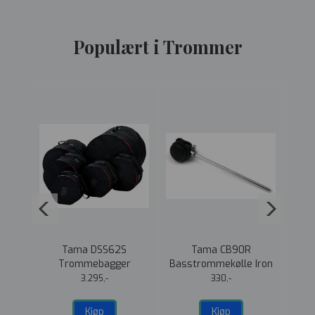
Populært i Trommer
tar
Tama DSS62S
Tama CB90R
Zild
/Bom
Trommebagger
Basstrommekølle Iron
22"+10"+12"+14"+16"+14"
Cobra Gummihode
3.295,-
330,-
Kjøp
Kjøp