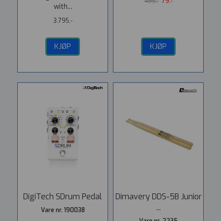
495,-
79,-
with...
3.795,-
KJØP
KJØP
DigiTech SDrum Pedal
Dimavery DDS-5B Junior
...
Vare nr. 190038