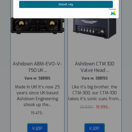
-3%
Bekreft valg
Drevet av
Ashdown ABM-EVO-V-
Ashdown CTM 100
750 UK ...
Valve Head ...
Vare nr. 588185
Vare nr. 588193
Made In UK! It’s now 25
Like it’s big brother, the
years since UK-based
CTM-300, our CTM-100
Ashdown Engineering
takes it’s sonic cues from...
shook up the...
20.699,-
19.999,-
19.479,-
KJØP
KJØP