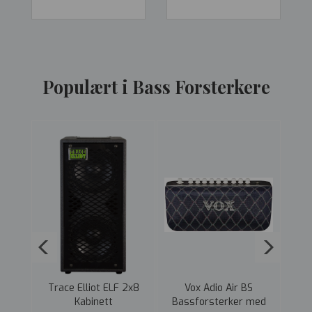
Populært i Bass Forsterkere
 MINI
Trace Elliot ELF 2x8
Vox Adio Air BS
Bl
akt
Kabinett
Bassforsterker med
B