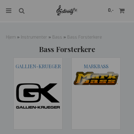
">
0,-
Hjem
»
Instrumenter
»
Bass
»
Bass Forsterkere
Bass Forsterkere
Nullstill
GALLIEN-KRUEGER
MARKBASS
Trykk ENTER for å søke