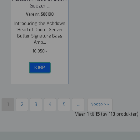
Geezer ...
Vare nr. 588190
Introducing the Ashdown
‘Head of Doom’ Geezer
Butler Signature Bass
Amp...
16.950,-
KJØP
1
2
3
4
5
...
Neste >>
Viser
1
til
15
(av
113
produkter)