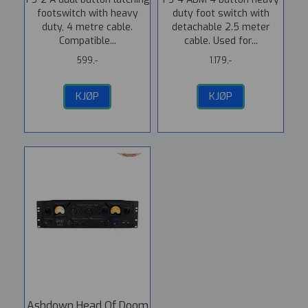
footswitch with heavy
duty foot switch with
duty, 4 metre cable.
detachable 2.5 meter
Compatible...
cable. Used for...
599,-
1.179,-
KJØP
KJØP
Ashdown Head Of Doom