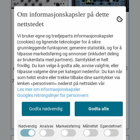
Om informasjonskapsler på dette
nettstedet
Vi bruker egne og tredjeparts informasjonskapsler
(cookies) og lignende teknologier for å sikre
Aguilar Tone Hammer
Ashdown ABM 1200-
grunnleggende funksjoner, generere statistikk, og for å
700 v2 ...
EVO IV UK ...
tilpasse markedsføring og annonser (inkludert deling
Vare nr. 604653
Vare nr. 588186
av brukerdata med partnere). Samtykket er helt
frivillig. Du kan velge å godta alle, avvise valgfrie, eller
Aguilar Tone Hammer 700
Made In UK! The ABM 1200
tilpasse valgene dine per kategori nedenfor. Du kan når
v2 Bassforsterker Topp
EVO IV teams the ABM
som helst endre eller trekke tilbake dine samtykker via
700 Watt Designed for the
preamp with a gut-
lenken «personvern» nederst på nettsiden vår.
discerning...
rumbling 1200W power...
Les mer om informasjonskapsler
Googles retningslinjer for personvern
15.499,-
18.259,-
Godta nødvendig
Godta alle
KJØP
KJØP
Nødvendig
Analyse
Markedsføring
Målrettet
Egendefinert