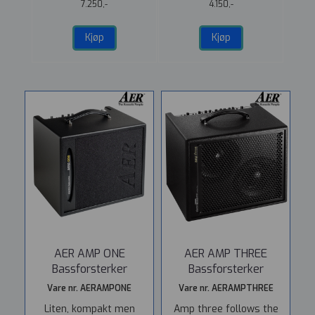
r
Bluetooth
7.250,-
4.150,-
Kjøp
Kjøp
AER AMP ONE
AER AMP THREE
Bassforsterker
Bassforsterker
Vare nr. AERAMPONE
Vare nr. AERAMPTHREE
Liten, kompakt men
Amp three follows the