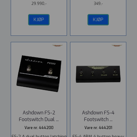
29.990,-
349,-
KJØP
KJØP
Ashdown FS-2
Ashdown FS-4
Footswitch Dual ...
Footswitch ...
Vare nr. 444200
Vare nr. 444201
FS-2 A dual button latching
FS-4 ABM 4 button heavy