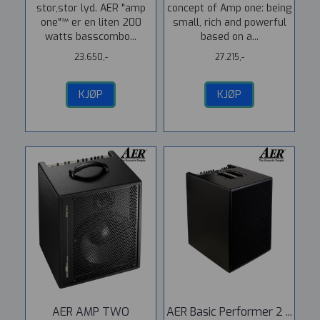
stor,stor lyd. AER "amp
concept of Amp one: being
one"™ er en liten 200
small, rich and powerful
watts basscombo...
based on a...
23.650,-
27.215,-
KJØP
KJØP
AER AMP TWO
AER Basic Performer 2 ...