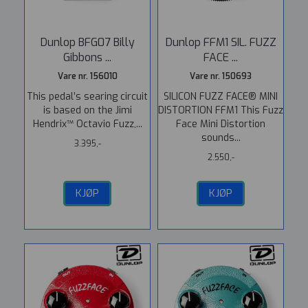
Dunlop BFG07 Billy
Dunlop FFM1 SIL. FUZZ
Gibbons ...
FACE ...
Vare nr. 156010
Vare nr. 150693
This pedal’s searing circuit
SILICON FUZZ FACE® MINI
is based on the Jimi
DISTORTION FFM1 This Fuzz
Hendrix™ Octavio Fuzz,...
Face Mini Distortion
sounds...
3.395,-
2.550,-
KJØP
KJØP