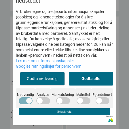
nettstedet
Vi bruker egne og tredjeparts informasjonskapsler
(cookies) og lignende teknologier for å sikre
grunnleggende funksjoner, generere statistikk, og for å
tilpasse markedsføring og annonser (inkludert deling
av brukerdata med partnere). Samtykket er helt
frivillig. Du kan velge å godta alle, avvise valgfrie, eller
tilpasse valgene dine per kategori nedenfor. Du kan når
som helst endre eller trekke tilbake dine samtykker via
lenken «personvern» nederst på nettsiden vår.
Les mer om informasjonskapsler
Googles retningslinjer for personvern
Godta nødvendig
Godta alle
Dunlop JHF1 Jimi Hendrix
Dunlop DVP3 Volume
Fuzz ...
Expression ...
Nødvendig
Analyse
Markedsføring
Målrettet
Egendefinert
Vare nr. 150627
Vare nr. 150644
En reproduksjon av 1969-
Lag super jevne volum-
70 Dallas Arbiter Fuzz Face
sweep eller bruke
Bekreft valg
som for eksempel bruktes
expression pedalen og
Drevet av
på...
kontroller dine...