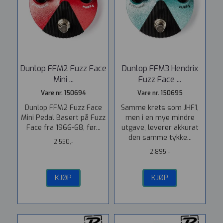
Dunlop FFM2 Fuzz Face
Dunlop FFM3 Hendrix
Mini ...
Fuzz Face ...
Vare nr. 150694
Vare nr. 150695
Dunlop FFM2 Fuzz Face
Samme krets som JHF1,
Mini Pedal Basert på Fuzz
men i en mye mindre
Face fra 1966-68, før...
utgave, ­leverer akkurat
den samme tykke...
2.550,-
2.895,-
KJØP
KJØP