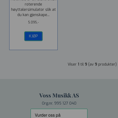
roterende
høyttalersimulator slik at
du kan gjenskape...
5.095,-
KJØP
Viser
1
til
9
(av
9
produkter)
Voss Musikk AS
Org.nr. 995 127 040