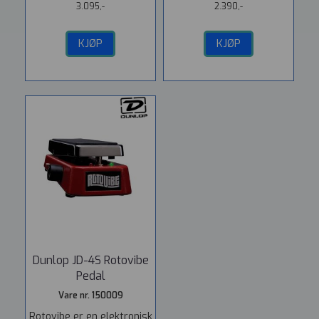
3.095,-
2.390,-
KJØP
KJØP
Dunlop JD-4S Rotovibe
Pedal
Vare nr. 150009
Rotovibe er en elektronisk