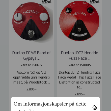
Dunlop FFM6 Band of
Dunlop JDF2 Hendrix
Gypsys ...
Fuzz Face ...
Vare nr. 150677
Vare nr. 150005
Mellom ’69 og ’70
Dunlop JDF2 Hendrix Fuzz
opptrådde Jimi Hendrix
Face Pedal This Fuzz Face
mest, på Woodstock,...
Distortion is constructed
to...
2.895,-
2.895,-
Om informasjonskapsler på dette
KJØP
KJØP