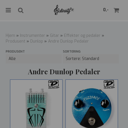
">
0,-
Hjem
»
Instrumenter
»
Gitar
»
Effekter og pedaler
»
Produsent
»
Dunlop
»
Andre Dunlop Pedaler
Nullstill
PRODUSENT
SORTERING
Trykk ENTER for å søke
Andre Dunlop Pedaler