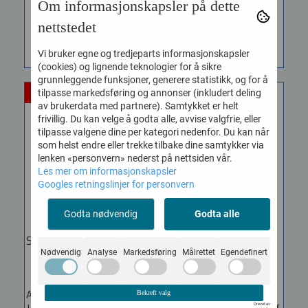
Om informasjonskapsler på dette
nettstedet
KJØP
KJØP
Vi bruker egne og tredjeparts informasjonskapsler
(cookies) og lignende teknologier for å sikre
grunnleggende funksjoner, generere statistikk, og for å
tilpasse markedsføring og annonser (inkludert deling
-85%
-87%
av brukerdata med partnere). Samtykket er helt
frivillig. Du kan velge å godta alle, avvise valgfrie, eller
tilpasse valgene dine per kategori nedenfor. Du kan når
som helst endre eller trekke tilbake dine samtykker via
lenken «personvern» nederst på nettsiden vår.
Les mer om informasjonskapsler
Googles retningslinjer for personvern
Godta nødvendig
Godta alle
Smash - Summer 2001 -
Van Halen OU812 -
Nødvendig
Analyse
Markedsføring
Målrettet
Egendefinert
33 mega ...
Piano, ...
Vare nr. smash
Vare nr. VanHalen
Always Come Back To Your
Bekreft valg
62 pages. Four great
Drevet av