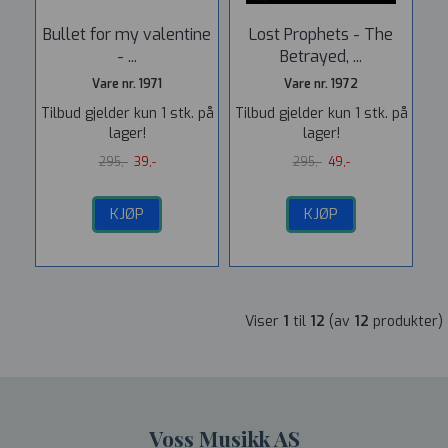
Bullet for my valentine
Lost Prophets - The
- ...
Betrayed, ...
Vare nr. 1971
Vare nr. 1972
Tilbud gjelder kun 1 stk. på
Tilbud gjelder kun 1 stk. på
lager!
lager!
295,-
39,-
295,-
49,-
KJØP
KJØP
Viser
1
til
12
(av
12
produkter)
Voss Musikk AS