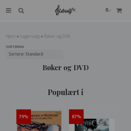
">
0,-
Hjem
»
Lagersalg
»
Bøker og DVD
SORTERING
Nullstill
Trykk ENTER for å søke
Bøker og DVD
Populært i
79%
87%
85