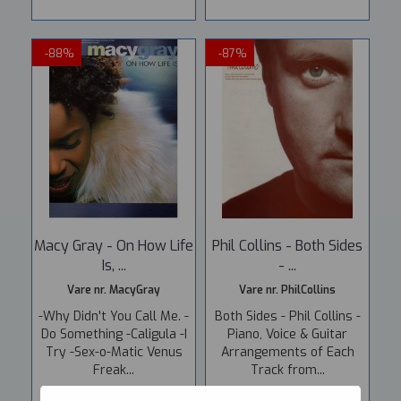
-88%
-87%
Macy Gray - On How Life
Phil Collins - Both Sides
Is, ...
- ...
Vare nr. MacyGray
Vare nr. PhilCollins
-Why Didn't You Call Me. -
Both Sides - Phil Collins -
Do Something -Caligula -I
Piano, Voice & Guitar
Try -Sex-o-Matic Venus
Arrangements of Each
Freak...
Track from...
249,-
29,-
299,-
39,-