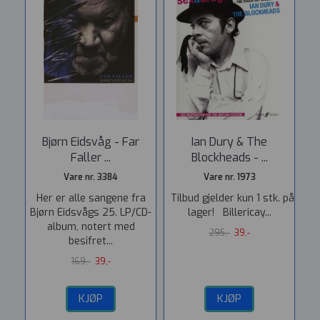
Bjørn Eidsvåg - Far
Ian Dury & The
Faller ...
Blockheads - ...
Vare nr. 3384
Vare nr. 1973
Her er alle sangene fra
Tilbud gjelder kun 1 stk. på
Bjørn Eidsvågs 25. LP/CD-
lager! Billericay...
album, notert med
295,-
39,-
besifret...
169,-
39,-
KJØP
KJØP