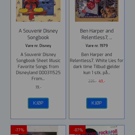
A Souvenir Disney
Ben Harper and
Songbook
Relentless7, ...
Vare nr. Disney
Vare nr. 1979
A Souvenir Disney
Ben Harper and
Songbook Sheet Music
Relentless7, White Lies for
Favorite Songs from
dark time Tilbud gjelder
Disneyland 000311525
kun 1 stk. på...
From...
235,-
49,-
19,-
KJØP
KJØP
-77%
-87%