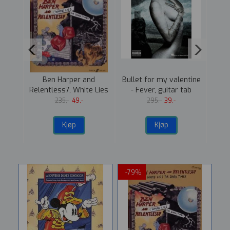
e
Ben Harper and
Bullet for my valentine
Sma
Relentless7, White Lies
- Fever, guitar tab
- 
oll,
for dark time
edition
235,-
49,-
295,-
39,-
e
Kjøp
Kjøp
-79%