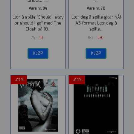
Should I ...
...
Vare nr. 84
Vare nr. 70
Lær å spille "Should i stay
Lær deg å spille gitar NÅ!
or should i go" med The
A5 format Lær deg å
Clash på 10...
spille...
75,-
10,-
185,-
59,-
KJØP
KJØP
-87%
-83%