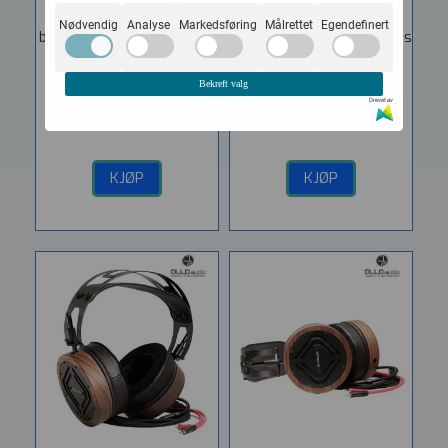
Vare nr. 29110
Vare nr. OLL-S4X 1.3
Nødvendig
Analyse
Markedsføring
Målrettet
Egendefinert
beyerdynamic DT 990 Pro,
FLAT OUT OF THE BOX... ...is
åpen legende
the phrase reviewers
Profesjonell allround...
coined for the S4X. Their
Bekreft valg
neutral...
Drevet av
2.190,-
4.649,-
KJØP
KJØP