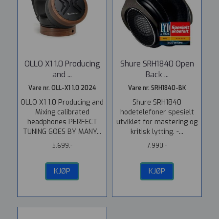
OLLO X1 1.0 Producing
Shure SRH1840 Open
and ...
Back ...
Vare nr. OLL-X1 1.0 2024
Vare nr. SRH1840-BK
OLLO X1 1.0 Producing and
Shure SRH1840
Mixing calibrated
hodetelefoner spesielt
headphones PERFECT
utviklet for mastering og
TUNING GOES BY MANY...
kritisk lytting. -...
5.699,-
7.990,-
KJØP
KJØP