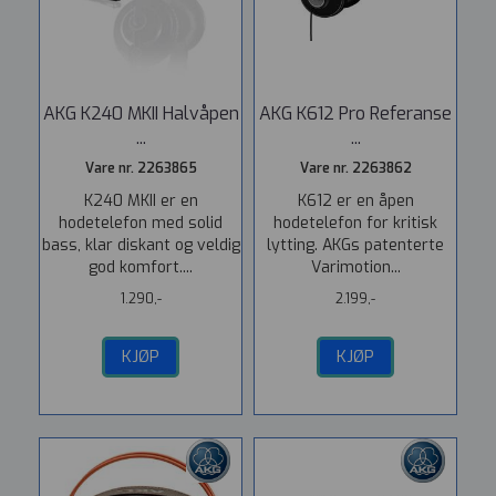
AKG K240 MKII Halvåpen
AKG K612 Pro Referanse
...
...
Vare nr. 2263865
Vare nr. 2263862
K240 MKII er en
K612 er en åpen
hodetelefon med solid
hodetelefon for kritisk
bass, klar diskant og veldig
lytting. AKGs patenterte
god komfort....
Varimotion...
1.290,-
2.199,-
KJØP
KJØP