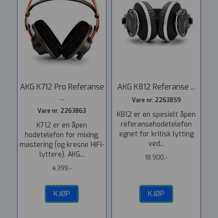
AKG K712 Pro Referanse
AKG K812 Referanse ...
...
Vare nr. 2263859
Vare nr. 2263863
K812 er en spesielt åpen
referansehodetelefon
K712 er en åpen
egnet for kritisk lytting
hodetelefon for mixing,
ved...
mastering (og kresne HiFi-
lyttere). AKG...
18.900,-
4.399,-
KJØP
KJØP