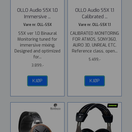
OLLO Audio S5X 1.0
OLLO Audio S5X 1.1
Immersive ...
Calibrated ...
Vare nr. OLL-S5X
Vare nr. OLL-S5X 1.1
S5X ver 1.0 Binaural
CALIBRATED MONITORING
Monitoring tuned for
FOR ATMOS, SONY360,
immersive mixing.
AURO 3D, UNREAL ETC.
Designed and optimized
Reference class, open...
for...
5.499,-
3.899,-
KJØP
KJØP