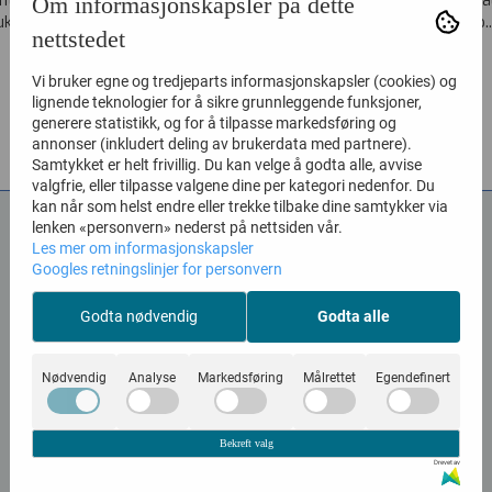
ghtcase med skumforing for
Custom flightcase. Detaljer, må
Om informasjonskapsler på dette
ukkingsapparater og HMS utstyr
avtales på mail før kjøp..
nettstedet
m.m. Hjul og...
13.270,-
Vi bruker egne og tredjeparts informasjonskapsler (cookies) og
lignende teknologier for å sikre grunnleggende funksjoner,
generere statistikk, og for å tilpasse markedsføring og
KJØP
KJØP
annonser (inkludert deling av brukerdata med partnere).
Samtykket er helt frivillig. Du kan velge å godta alle, avvise
valgfrie, eller tilpasse valgene dine per kategori nedenfor. Du
kan når som helst endre eller trekke tilbake dine samtykker via
lenken «personvern» nederst på nettsiden vår.
Les mer om informasjonskapsler
Googles retningslinjer for personvern
Godta nødvendig
Godta alle
Nødvendig
Analyse
Markedsføring
Målrettet
Egendefinert
Bekreft valg
Drevet av