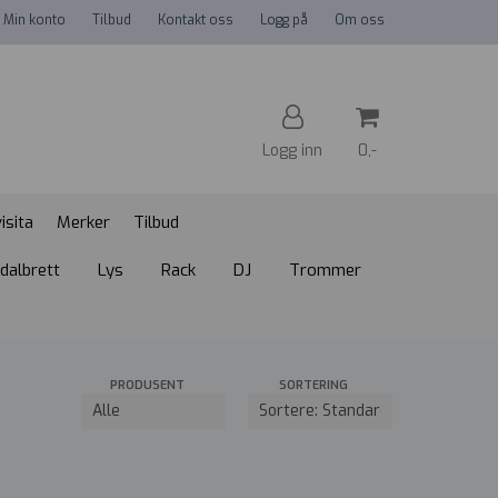
Min konto
Tilbud
Kontakt oss
Logg på
Om oss
Logg inn
0,-
isita
Merker
Tilbud
Nullstill
dalbrett
Lys
Rack
DJ
Trommer
Trykk ENTER for å søke
PRODUSENT
SORTERING