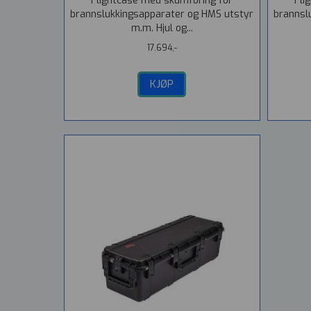
Flightcase med skumforing for
Fli
brannslukkingsapparater og HMS utstyr
brannsl
m.m. Hjul og...
17.694,-
KJØP