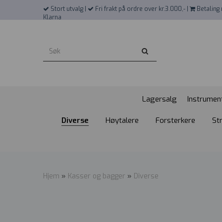
">
Stort utvalg |
Fri frakt på ordre over kr.3.000,- |
Betaling 
Klarna
Lagersalg
Instrumen
Diverse
Høytalere
Forsterkere
St
Hjem
»
Kasser og bagger
»
Diverse