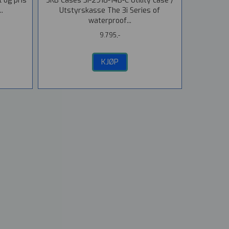
l og pris
SKB Cases 3i-2918-14B-C Utility case /
..
Utstyrskasse The 3i Series of
waterproof...
9.795,-
KJØP