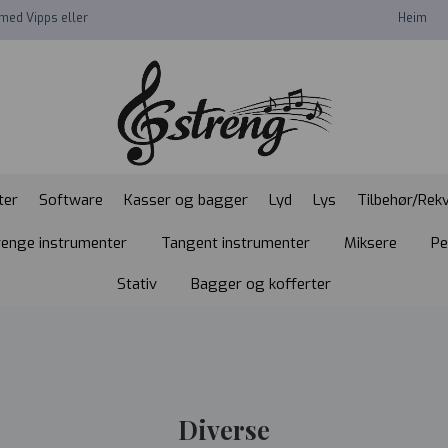
med Vipps eller
Heim
ter
Software
Kasser og bagger
Lyd
Lys
Tilbehør/Rekv
renge instrumenter
Tangent instrumenter
Miksere
Pe
Stativ
Bagger og kofferter
Diverse