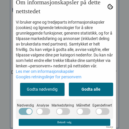
Om informasjonskapsler på dette
nettstedet
Vi bruker egne og tredjeparts informasjonskapsler
(cookies) og lignende teknologier for å sikre
grunnleggende funksjoner, generere statistikk, og for å
tilpasse markedsføring og annonser (inkludert deling
av brukerdata med partnere). Samtykket er helt
Focusrite ISA Two
Focusrite iTrack Solo ...
frivillig. Du kan velge å godta alle, avvise valgfrie, eller
tilpasse valgene dine per kategori nedenfor. Du kan når
Preamp 2 ...
Vare nr. 2260994
som helst endre eller trekke tilbake dine samtykker via
Vare nr. 2260987
Focusrite iTrack Solo
lenken «personvern» nederst på nettsiden vår.
Les mer om informasjonskapsler
Lightning er et lydkort for
Dual Focusrite ISA preamp,
Googles retningslinjer for personvern
iOS, PC og Mac, med en...
19"/1U To-kanals ISA
mikrofonforsterker med
1.990,-
Godta nødvendig
variabel...
Godta alle
12.990,-
Nødvendig
Analyse
Markedsføring
Målrettet
Egendefinert
KJØP
KJØP
Bekreft valg
Drevet av