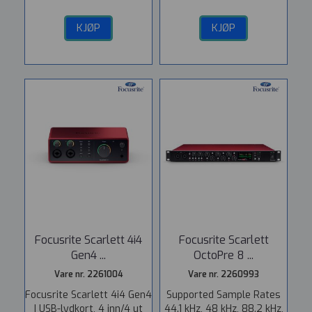
KJØP
KJØP
Focusrite Scarlett 4i4
Focusrite Scarlett
Gen4 ...
OctoPre 8 ...
Vare nr. 2261004
Vare nr. 2260993
Focusrite Scarlett 4i4 Gen4
Supported Sample Rates
| USB-lydkort, 4 inn/4 ut
44.1 kHz, 48 kHz, 88.2 kHz,