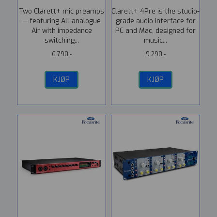
Two Clarett+ mic preamps
Clarett+ 4Pre is the studio-
— featuring All-analogue
grade audio interface for
Air with impedance
PC and Mac, designed for
switching...
music...
6.790,-
9.290,-
KJØP
KJØP