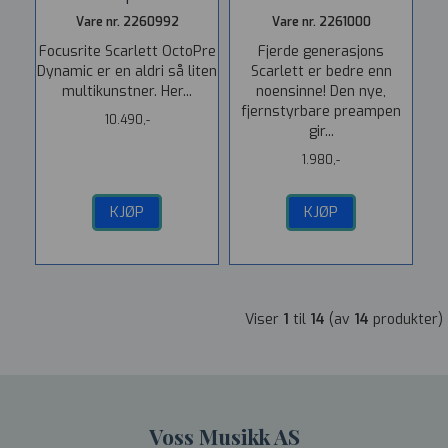
Vare nr. 2260992
Vare nr. 2261000
Focusrite Scarlett OctoPre
Fjerde generasjons
Dynamic er en aldri så liten
Scarlett er bedre enn
multikunstner. Her...
noensinne! Den nye,
fjernstyrbare preampen
10.490,-
gir...
1.980,-
KJØP
KJØP
Viser
1
til
14
(av
14
produkter)
Voss Musikk AS