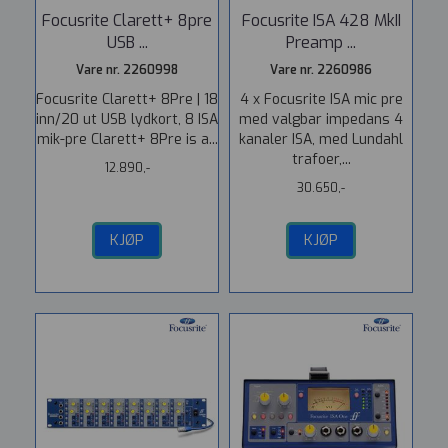
Focusrite Clarett+ 8pre
Focusrite ISA 428 MkII
USB ...
Preamp ...
Vare nr. 2260998
Vare nr. 2260986
Focusrite Clarett+ 8Pre | 18
4 x Focusrite ISA mic pre
inn/20 ut USB lydkort, 8 ISA
med valgbar impedans 4
mik-pre Clarett+ 8Pre is a...
kanaler ISA, med Lundahl
trafoer,...
12.890,-
30.650,-
KJØP
KJØP