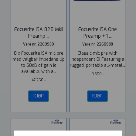
Focusrite ISA 828 MkII
Focusrite ISA One
Preamp ...
Preamp + 1 ...
Vare nr. 2260989
Vare nr. 2260988
8 x Focusrite ISA mic pre
Classic mic pre with
med valgbar impedans Up
independent DI Featuring a
to 60dB of gain is
rugged, portable all-metal...
available, with a...
8.590,-
47.260,-
KJØP
KJØP