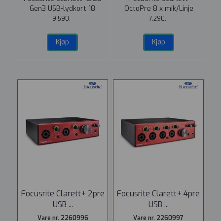
 ut
Gen3 USB-lydkort 18
OctoPre 8 x mik/Linje
inn/20 ut
m/Adat
9.590,-
7.290,-
Kjøp
Kjøp
Focusrite Clarett+ 2pre
Focusrite Clarett+ 4pre
USB ...
USB ...
Vare nr. 2260996
Vare nr. 2260997