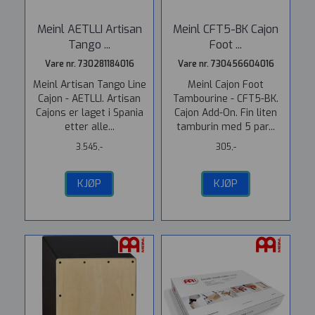
Meinl AETLLI Artisan
Meinl CFT5-BK Cajon
Tango ...
Foot ...
Vare nr. 730281184016
Vare nr. 730456604016
Meinl Artisan Tango Line
Meinl Cajon Foot
Cajon - AETLLI. Artisan
Tambourine - CFT5-BK.
Cajons er laget i Spania
Cajon Add-On. Fin liten
etter alle...
tamburin med 5 par...
3.545,-
305,-
KJØP
KJØP