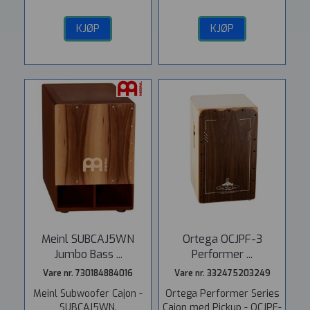
KJØP
KJØP
Meinl SUBCAJ5WN
Ortega OCJPF-3
Jumbo Bass ...
Performer ...
Vare nr. 730184884016
Vare nr. 332475203249
Meinl Subwoofer Cajon -
Ortega Performer Series
SUBCAJ5WN.
Cajon med Pickup - OCJPF-