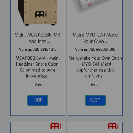
Meinl MCAJ100BK-MA
Meinl MYO-CAJ Make
Headliner ...
Your Own ...
Vare nr. 730183154016
Vare nr. 730548004016
MCAJ100BK-MA - Meinl
Meinl Make Your Own Cajon
Headliner Snare Cajon.
- MYO-CAJ. Meinl
Cajon med to øvre
oppfordrer oss til å
innvendige...
omfavne...
1.845,-
665,-
KJØP
KJØP