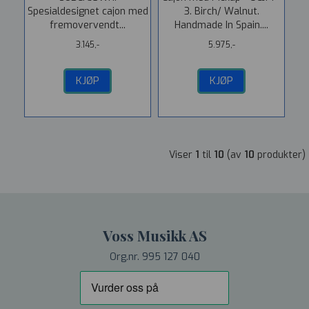
Spesialdesignet cajon med
3. Birch/ Walnut.
fremovervendt...
Handmade In Spain....
3.145,-
5.975,-
KJØP
KJØP
Viser
1
til
10
(av
10
produkter)
Voss Musikk AS
Org.nr. 995 127 040