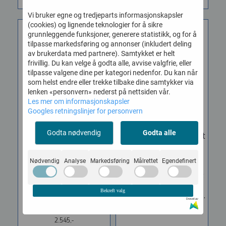
Vi bruker egne og tredjeparts informasjonskapsler
(cookies) og lignende teknologier for å sikre
grunnleggende funksjoner, generere statistikk, og for å
tilpasse markedsføring og annonser (inkludert deling
av brukerdata med partnere). Samtykket er helt
frivillig. Du kan velge å godta alle, avvise valgfrie, eller
tilpasse valgene dine per kategori nedenfor. Du kan når
som helst endre eller trekke tilbake dine samtykker via
lenken «personvern» nederst på nettsiden vår.
Les mer om informasjonskapsler
Googles retningslinjer for personvern
Godta nødvendig
Godta alle
Meinl PSC100B Pickup
Meinl SC80B Snarecraft
Cajon ...
Cajon
Vare nr. 730184984016
Vare nr. 730281394016
Nødvendig
Analyse
Markedsføring
Målrettet
Egendefinert
Meinl Snarecraft Pickup
SC80B - Meinl Snarecraft
Cajon - PSC100B. Pickup
Cajon. Prisgunstig cajon
Bekreft valg
Cajon I Snarecraft serien
med to interne seider og...
Drevet av
med samme...
1.545,-
2.545,-