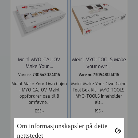
Meinl MYO-CAJ-OV
Meinl MYO-TOOLS Make
Make Your ...
your own ...
Vare nr. 730548024016
Vare nr. 730548124016
Meinl Make Your Own Cajon
Meinl Make Your Own Cajon
- MYO-CAJ-OV. Meinl
Tool Box Kit - MYO-TOOLS.
oppfordrer oss til å
MYO-TOOLS inneholder
omfavne...
alt...
855,-
195,-
Om informasjonskapsler på dette
KJØP
KJØP
nettstedet