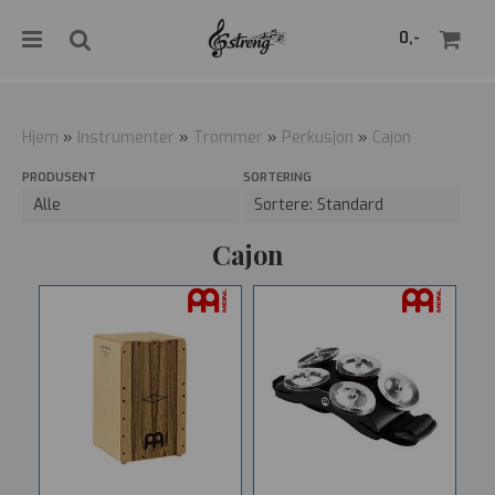
">
0,-
Hjem
»
Instrumenter
»
Trommer
»
Perkusjon
»
Cajon
PRODUSENT
SORTERING
Nullstill
Trykk ENTER for å søke
Cajon