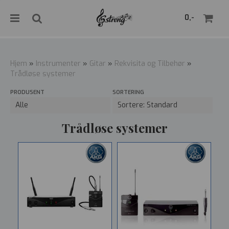
">
0,-
Hjem
»
Instrumenter
»
Gitar
»
Rekvisita og Tilbehør
»
Trådløse systemer
Nullstill
PRODUSENT
SORTERING
Trykk ENTER for å søke
Trådløse systemer