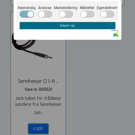
Nødvendig
Analyse
Markedsføring
Målrettet
Egendefinert
Bekreft valg
Drevet av
Sennheiser CI 1-N ...
Vare nr. 005021
Jack kabel for trådløse
sendere fra Sennheiser
349,-
KJØP