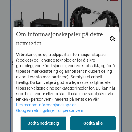
Om informasjonskapsler på dette
nettstedet
Vi bruker egne og tredjeparts informasjonskapsler
(cookies) og lignende teknologier for å sikre
Sennheiser XSw 2-Cl1-A
Xvive U2 Trådløst
grunnleggende funksjoner, generere statistikk, og for å
...
System for ...
tilpasse markedsføring og annonser (inkludert deling
av brukerdata med partnere). Samtykket er helt
Vare nr. 507136
Vare nr. XA-U2-BK
frivillig. Du kan velge å godta alle, avvise valgfrie, eller
XSW2-Cl1 Fleksibelt,
Xvive U2 trådløssystem
tilpasse valgene dine per kategori nedenfor. Du kan når
robust, alt-i-ett trådløst
for gitar benytter digital
som helst endre eller trekke tilbake dine samtykker via
system for gitar og bass....
trådløs...
lenken «personvern» nederst på nettsiden vår.
Les mer om informasjonskapsler
4.790,-
1.520,-
Googles retningslinjer for personvern
KJØP
KJØP
Godta nødvendig
Godta alle