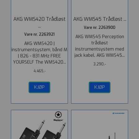
AKG WMS420 Trådløst
AKG WMS45 Trådløst ...
...
Vare nr. 2263900
Vare nr. 2263921
AKG WMS45 Perception
trådløst
AKG WMS420 |
instrumentsystem med
instrumentsystem, bånd M
jack kabel. AKG WMS45...
| 826 - 831 MHz FREE
YOURSELF The WMS420...
3.290,-
4.465,-
KJØP
KJØP