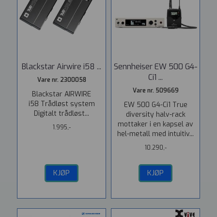
Blackstar Airwire i58 ...
Sennheiser EW 500 G4-
Ci1 ...
Vare nr. 2300058
Vare nr. 509669
Blackstar AIRWIRE
i58 Trådløst system
EW 500 G4-Ci1 True
Digitalt trådløst...
diversity halv-rack
mottaker i en kapsel av
1.995,-
hel-metall med intuitiv...
10.290,-
KJØP
KJØP