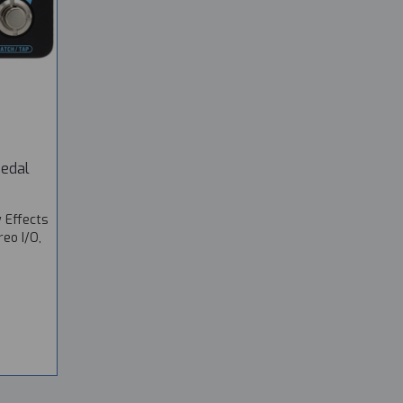
Pedal
 Effects
reo I/O,