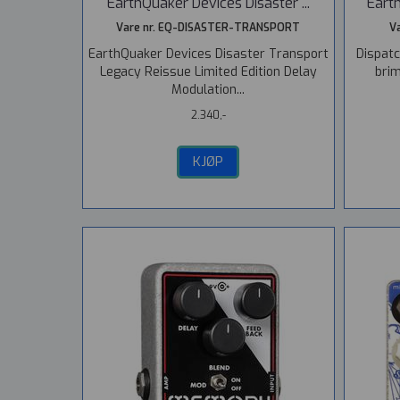
EarthQuaker Devices Disaster ...
Earth
Vare nr. EQ-DISASTER-TRANSPORT
V
EarthQuaker Devices Disaster Transport
Dispatc
Legacy Reissue Limited Edition Delay
brim
Modulation...
2.340,-
KJØP