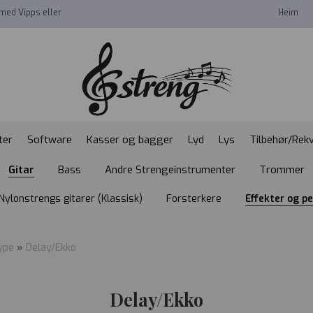
med Vipps eller
Heim
ter
Software
Kasser og bagger
Lyd
Lys
Tilbehør/Rekv
Gitar
Bass
Andre Strengeinstrumenter
Trommer
Nylonstrengs gitarer (Klassisk)
Forsterkere
Effekter og p
ype
»
Delay/Ekko
Delay/Ekko