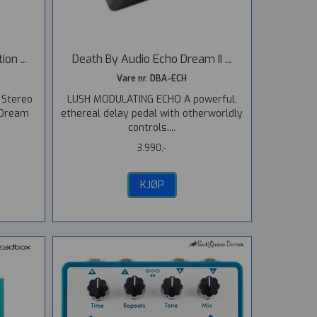
on ...
Death By Audio Echo Dream II ...
Vare nr. DBA-ECH
 Stereo
LUSH MODULATING ECHO A powerful,
 Dream
ethereal delay pedal with otherworldly
controls....
3.990,-
KJØP