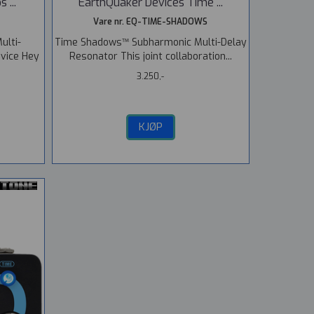
 ...
EarthQuaker Devices Time ...
Vare nr. EQ-TIME-SHADOWS
ulti-
Time Shadows™ Subharmonic Multi-Delay
evice Hey
Resonator This joint collaboration...
3.250,-
KJØP