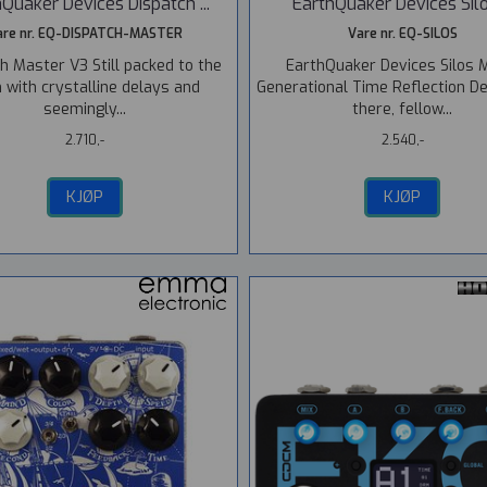
Quaker Devices Dispatch ...
EarthQuaker Devices Silos
are nr. EQ-DISPATCH-MASTER
Vare nr. EQ-SILOS
h Master V3 Still packed to the
EarthQuaker Devices Silos M
 with crystalline delays and
Generational Time Reflection D
seemingly...
there, fellow...
2.710,-
2.540,-
KJØP
KJØP