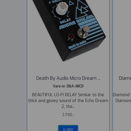
Death By Audio Micro Dream ...
Diamo
Vare nr. DBA-MICD
BEAUTIFUL LO-FI DELAY Similar to the
Diamond 
thick and gooey sound of the Echo Dream
Diamond
2, the...
2.790,-
KJØP