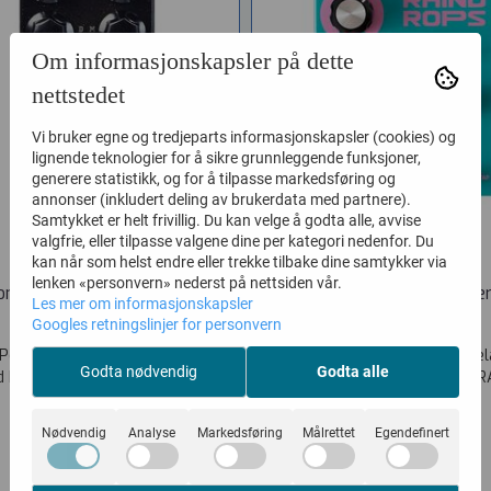
Om informasjonskapsler på dette
nettstedet
Vi bruker egne og tredjeparts informasjonskapsler (cookies) og
lignende teknologier for å sikre grunnleggende funksjoner,
generere statistikk, og for å tilpasse markedsføring og
annonser (inkludert deling av brukerdata med partnere).
Samtykket er helt frivillig. Du kan velge å godta alle, avvise
valgfrie, eller tilpasse valgene dine per kategori nedenfor. Du
kan når som helst endre eller trekke tilbake dine samtykker via
lenken «personvern» nederst på nettsiden vår.
nd DARK CLOUD Textural ...
Dreadbox RAINDROPS Stere
Les mer om informasjonskapsler
Vare nr. DM-DCLOUD
Vare nr. DBX-RAIND
Googles retningslinjer for personvern
Pedals Dark Cloud Textural Delay
Dreadbox RAINDROPS Stereo Dela
Godta nødvendig
Godta alle
 Pedals proudly announces the
Shifter / Reverb The Dreadbox 
launch...
is a...
3.450,-
2.970,-
Nødvendig
Analyse
Markedsføring
Målrettet
Egendefinert
KJØP
KJØP