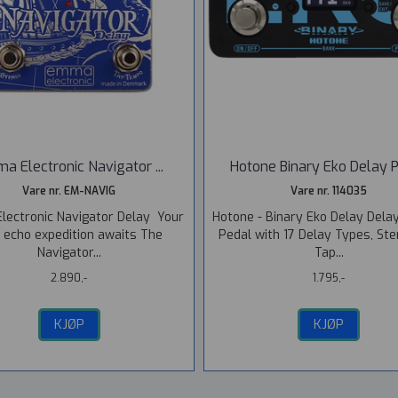
a Electronic Navigator ...
Hotone Binary Eko Delay 
Vare nr. EM-NAVIG
Vare nr. 114035
ectronic Navigator Delay Your
Hotone - Binary Eko Delay Delay
 echo expedition awaits The
Pedal with 17 Delay Types, Ste
Navigator...
Tap...
2.890,-
1.795,-
KJØP
KJØP