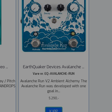
o ...
EarthQuaker Devices Avalanche ...
Vare nr. EQ-AVALANCHE-RUN
y / Pitch
Avalanche Run V2 Ambient Alchemy The
RAINDROPS
Avalanche Run was developed with one
goal in...
5.290,-
KJØP