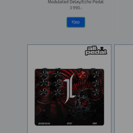
dal
Modulated Delay/Echo Pedal
3.990,-
Kjøp