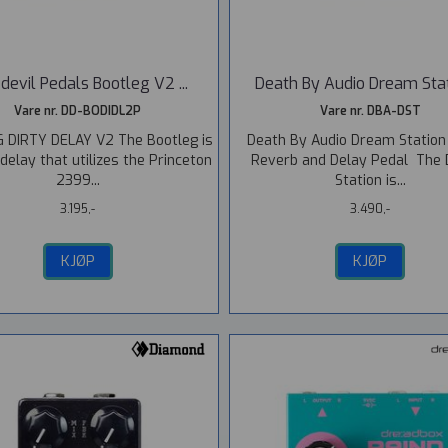
devil Pedals Bootleg V2 ...
Death By Audio Dream Stati
Vare nr. DD-BODIDL2P
Vare nr. DBA-DST
 DIRTY DELAY V2 The Bootleg is
Death By Audio Dream Station
 delay that utilizes the Princeton
Reverb and Delay Pedal The
2399...
Station is...
3.195,-
3.490,-
KJØP
KJØP