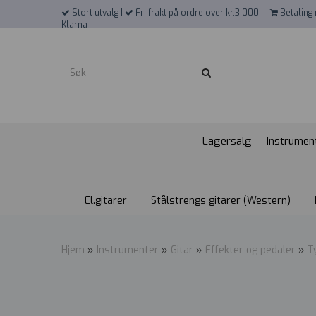
">
Stort utvalg |
Fri frakt på ordre over kr.3.000,- |
Betaling 
Klarna
Lagersalg
Instrumen
El.gitarer
Stålstrengs gitarer (Western)
Hjem
»
Instrumenter
»
Gitar
»
Effekter og pedaler
»
T