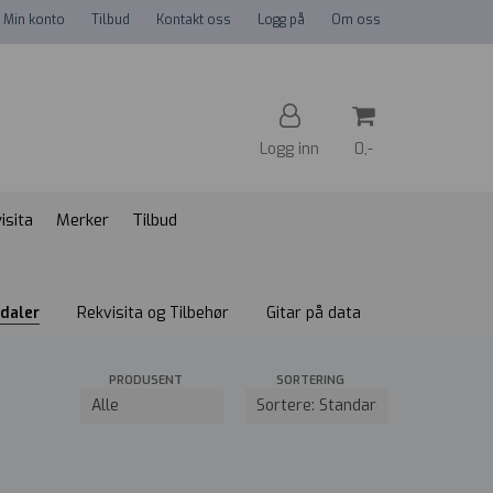
Min konto
Tilbud
Kontakt oss
Logg på
Om oss
Logg inn
0,-
isita
Merker
Tilbud
Nullstill
Trykk ENTER for å søke
edaler
Rekvisita og Tilbehør
Gitar på data
PRODUSENT
SORTERING