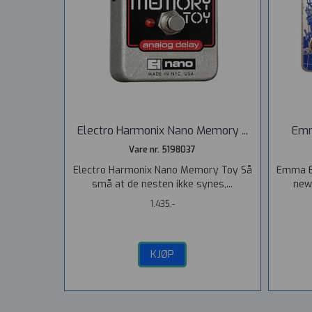
Electro Harmonix Nano Memory ...
Emm
Vare nr. 5198037
Electro Harmonix Nano Memory Toy Så
Emma El
små at de nesten ikke synes,...
new
1.435,-
KJØP