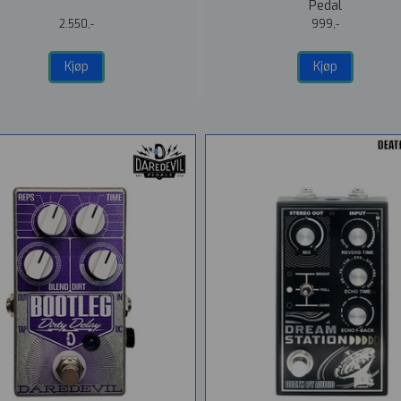
Pedal
2.550,-
999,-
Kjøp
Kjøp