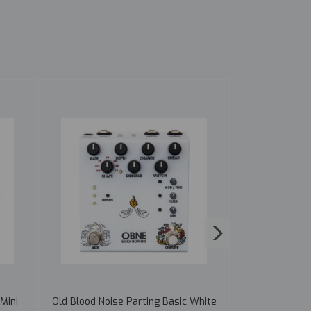
Mini
Old Blood Noise Parting Basic White
MXR M199 Tap