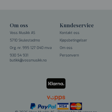
Om oss
Kundeservice
Voss Musikk AS
Kontakt oss
5710 Skulestadmo
Kjøpsbetingelser
Org. nr. 995 127 040 mva
Om oss
930 54 931
Personvern
butikk@vossmusikk.no