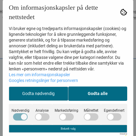
Vare nr. 4046800
Vare nr. 4049780
Om informasjonskapsler på dette
H800 SoniClear enkel tamholder
Mapex TS950A Dobbelt tamst
nettstedet
for Saturn IV-series....
Dobbelstagede ben. Krom..
480,-
2.750,-
Vi bruker egne og tredjeparts informasjonskapsler (cookies) og
lignende teknologier for å sikre grunnleggende funksjoner,
generere statistikk, og for å tilpasse markedsføring og
KJØP
KJØP
annonser (inkludert deling av brukerdata med partnere).
Samtykket er helt frivillig. Du kan velge å godta alle, avvise
valgfrie, eller tilpasse valgene dine per kategori nedenfor. Du
kan når som helst endre eller trekke tilbake dine samtykker via
lenken «personvern» nederst på nettsiden vår.
Les mer om informasjonskapsler
Googles retningslinjer for personvern
Godta nødvendig
Godta alle
Nødvendig
Analyse
Markedsføring
Målrettet
Egendefinert
Bekreft valg
Drevet av