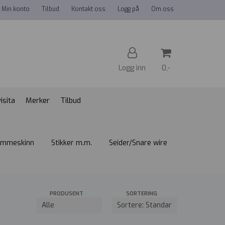
Min konto
Tilbud
Kontakt oss
Logg på
Om oss
Logg inn
0,-
isita
Merker
Tilbud
Nullstill
Trykk ENTER for å søke
ommeskinn
Stikker m.m.
Seider/Snare wire
PRODUSENT
SORTERING