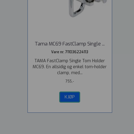
Tama MC69 FastClamp Single ...
Vare nr. 711036224113
TAMA FastClamp Single Tom Holder
MC69. En allsidig og enkel tom-holder
clamp, med...
755,-
KJØP