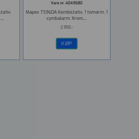
Vare nr. 4049680
ativ.
Mapex TS960A Kombistativ. 1 tomarm, 1
..
cymbalarm. Krom....
2.950,-
KJØP