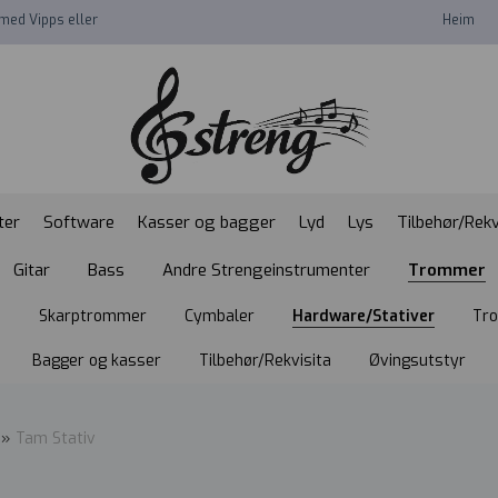
med Vipps eller
Heim
ter
Software
Kasser og bagger
Lyd
Lys
Tilbehør/Rekv
Gitar
Bass
Andre Strengeinstrumenter
Trommer
n
Skarptrommer
Cymbaler
Hardware/Stativer
Tr
Bagger og kasser
Tilbehør/Rekvisita
Øvingsutstyr
»
Tam Stativ