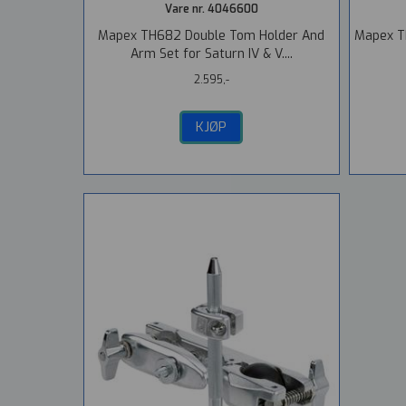
Vare nr. 4046600
Mapex TH682 Double Tom Holder And
Mapex T
Arm Set for Saturn IV & V....
2.595,-
KJØP