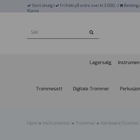
">
Stort utvalg |
Fri frakt på ordre over kr.3.000,- |
Betaling 
Klarna
Lagersalg
Instrumen
Trommesett
Digitale Trommer
Perkusjo
Hjem
»
Instrumenter
»
Trommer
»
Hardware/Stativer