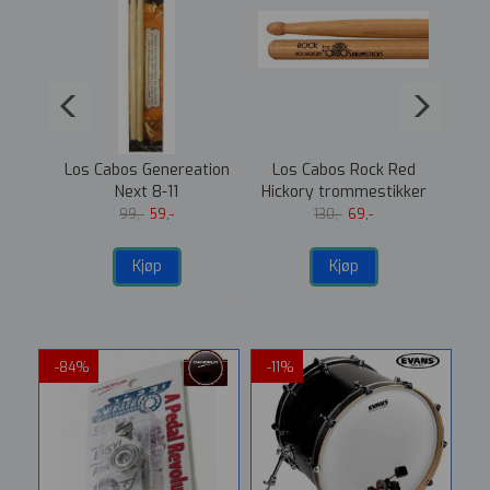
hain
Los Cabos Genereation
Los Cabos Rock Red
for
Next 8-11
Hickory trommestikker
A
l
Trommestikker Lønn
Clea
99,-
59,-
130,-
69,-
Kjøp
Kjøp
-84%
-11%