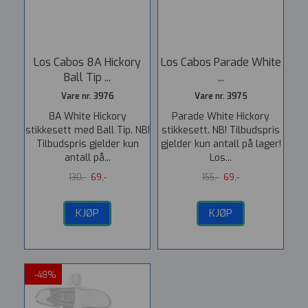
Los Cabos 8A Hickory
Los Cabos Parade White
Ball Tip ...
...
Vare nr. 3976
Vare nr. 3975
8A White Hickory
Parade White Hickory
stikkesett med Ball Tip. NB!
stikkesett. NB! Tilbudspris
Tilbudspris gjelder kun
gjelder kun antall på lager!
antall på...
Los...
130,-
69,-
155,-
69,-
KJØP
KJØP
-48%