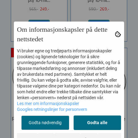
ply 10-mil...
ply 10-mil...
565,-
249,-
590,-
269,-
KJØP
KJØP
Om informasjonskapsler på dette
nettstedet
Vi bruker egne og tredjeparts informasjonskapsler
-50%
-69%
(cookies) og lignende teknologier for å sikre
grunnleggende funksjoner, generere statistikk, og for å
tilpasse markedsføring og annonser (inkludert deling
av brukerdata med partnere). Samtykket er helt
frivillig. Du kan velge å godta alle, avvise valgfrie, eller
tilpasse valgene dine per kategori nedenfor. Du kan når
som helst endre eller trekke tilbake dine samtykker via
lenken «personvern» nederst på nettsiden vår.
Les mer om informasjonskapsler
Googles retningslinjer for personvern
Remo PS-0308 Pinstripe
Remo PS-0315 Pinstripe
Godta nødvendig
Godta alle
Clear ...
Clear ...
Vare nr. PS-0308-00
Vare nr. PS-0315-00