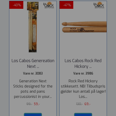
-40%
-47%
Los Cabos Genereation
Los Cabos Rock Red
Next ...
Hickory ...
Vare nr. 3083
Vare nr. 3986
Generation Next
Rock Red Hickory
Sticks designed for the
stikkesett. NB! Tilbudspris
pots and pans
gjelder kun antall på lager!
percussionist in your...
Los...
99,-
59,-
130,-
69,-