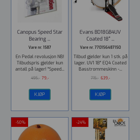
Canopus Speed Star
Evans BD18GB4UV
Bearing ...
Coated 18" ...
Vare nr. 1587
Vare nr. 770156487150
En Pedal revolusjon NB!
Tilbud gjelder kun 1 stk. på
Tilbudspris gjelder kun
lager. UV1 18" EQ4 Coated
antall på lager! "Speed...
Basstrommeskinn -...
495,-
79,-
715,-
639,-
KJØP
KJØP
-50%
-24%