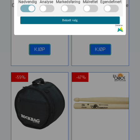
Nødvendig
Analyse
Markedsføring
Målrettet
Egendefinert
Clear Pinstripe® heads are
Clear Pinstripe® heads are
made with two 7-mil
made with two 7-mil
Mylar® plies, and have
Mylar® plies, and have
Bekreft valg
quick...
quick...
Drevet av
355,-
179,-
480,-
149,-
KJØP
KJØP
-59%
-47%