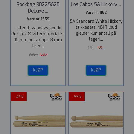
Rockbag RB22562B
Los Cabos 5A Hickory ...
DeLuxe ...
Vare nr. 1162
Vare nr. 1559
5A Standard White Hickory
stikkesett. NB! Tilbud
- sterkt, vannavvisende
gjelder kun antall på
Rok Tex ® yttermateriale -
lager!...
10 mm polstring - 8 mm
bred...
130,-
69,-
390,-
159,-
KJØP
KJØP
-47%
-55%