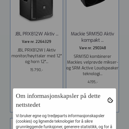
JBL PRX812W Aktiv ...
Mackie SRM150 Aktiv
kompakt ...
Vare nr. 2264329
Vare nr. 290348
JBL PRX812W | Aktiv
monitor/høyttaler med 12"
SRM150 kombinerer
og horn 12"...
Mackies velprøvde mikser-
og SRM Active Loudspeaker
15.790,-
teknologi...
4.195,-
Om informasjonskapsler på dette
KJØP
KJØP
nettstedet
Vi bruker egne og tredjeparts informasjonskapsler
(cookies) og lignende teknologier for å sikre
grunnleggende funksjoner, generere statistikk, og for å