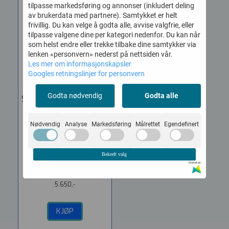
tilpasse markedsføring og annonser (inkludert deling
av brukerdata med partnere). Samtykket er helt
frivillig. Du kan velge å godta alle, avvise valgfrie, eller
tilpasse valgene dine per kategori nedenfor. Du kan når
som helst endre eller trekke tilbake dine samtykker via
lenken «personvern» nederst på nettsiden vår.
Les mer om informasjonskapsler
Googles retningslinjer for personvern
Godta nødvendig
Godta alle
Samson RSXM10A Aktiv
...
Vare nr. 1516920
Nødvendig
Analyse
Markedsføring
Målrettet
Egendefinert
Samson RSXM10A Aktiv
scenemonitor med høy
Bekreft valg
ytelse. 10"
Drevet av
coaxialelement....
5.650,-
KJØP