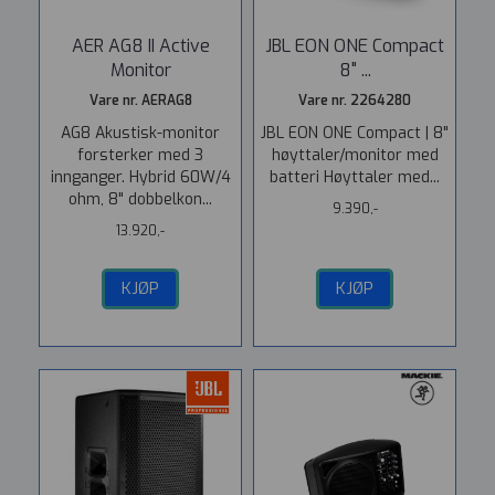
AER AG8 II Active
JBL EON ONE Compact
Monitor
8" ...
Vare nr. AERAG8
Vare nr. 2264280
AG8 Akustisk-monitor
JBL EON ONE Compact | 8"
forsterker med 3
høyttaler/monitor med
innganger. Hybrid 60W/4
batteri Høyttaler med...
ohm, 8" dobbelkon...
9.390,-
13.920,-
KJØP
KJØP