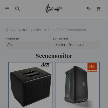
">
0,-
Hjem
»
Lyd
»
Høyttalere
»
Aktiv PA
»
Scenemonitor
PRODUSENT
SORTERING
Nullstill
Trykk ENTER for å søke
Scenemonitor