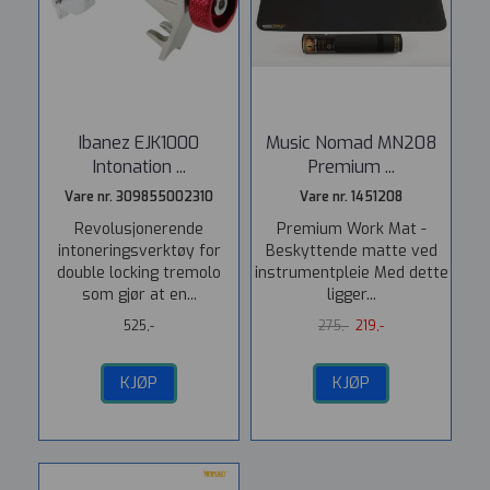
Ibanez EJK1000
Music Nomad MN208
Intonation ...
Premium ...
Vare nr. 309855002310
Vare nr. 1451208
Revolusjonerende
Premium Work Mat -
intoneringsverktøy for
Beskyttende matte ved
double locking tremolo
instrumentpleie Med dette
som gjør at en...
ligger...
525,-
275,-
219,-
KJØP
KJØP