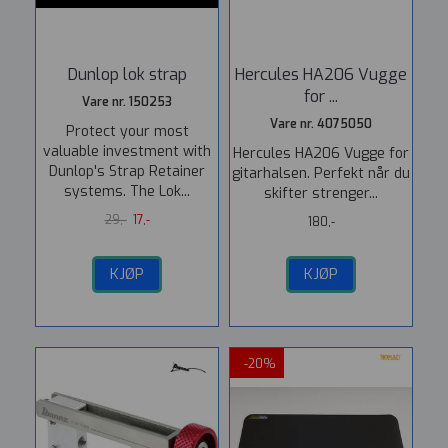
Dunlop lok strap
Hercules HA206 Vugge
for ...
Vare nr. 150253
Vare nr. 4075050
Protect your most
valuable investment with
Hercules HA206 Vugge for
Dunlop's Strap Retainer
gitarhalsen. Perfekt når du
systems. The Lok...
skifter strenger...
29,-
17,-
180,-
KJØP
KJØP
-20%