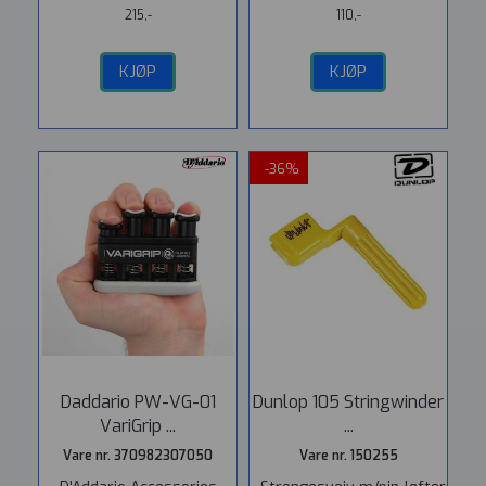
215,-
110,-
KJØP
KJØP
-36%
Daddario PW-VG-01
Dunlop 105 Stringwinder
VariGrip ...
...
Vare nr. 370982307050
Vare nr. 150255