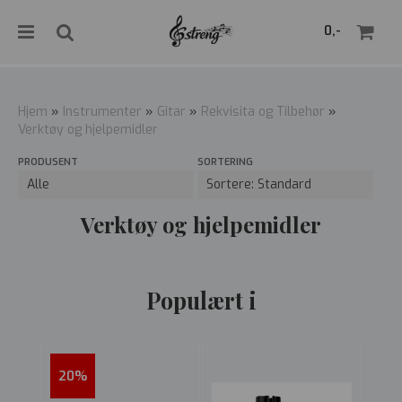
">
0,-
Hjem
»
Instrumenter
»
Gitar
»
Rekvisita og Tilbehør
»
Verktøy og hjelpemidler
Nullstill
PRODUSENT
SORTERING
Trykk ENTER for å søke
Verktøy og hjelpemidler
Populært i
20%
36