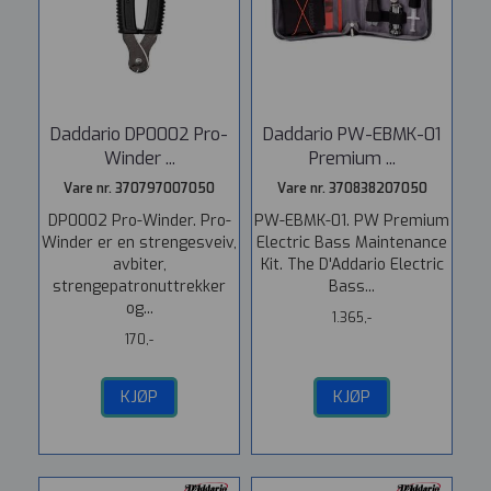
Daddario DP0002 Pro-
Daddario PW-EBMK-01
Winder ...
Premium ...
Vare nr. 370797007050
Vare nr. 370838207050
DP0002 Pro-Winder. Pro-
PW-EBMK-01. PW Premium
Winder er en strengesveiv,
Electric Bass Maintenance
avbiter,
Kit. The D'Addario Electric
strengepatronuttrekker
Bass...
og...
1.365,-
170,-
KJØP
KJØP