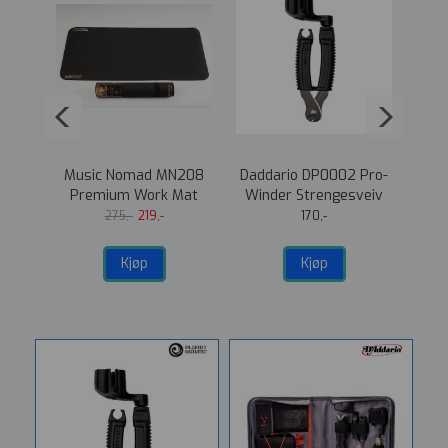
K-01
Music Nomad MN208
Daddario DP0002 Pro-
ar
Premium Work Mat
Winder Strengesveiv
t
Arbeidsmatte
m/kutter
St
275,-
219,-
170,-
l
Kjøp
Kjøp