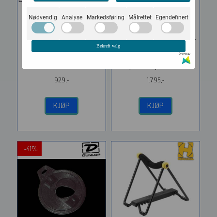
Gitar ...
Universal Gitar ...
Nødvendig
Analyse
Markedsføring
Målrettet
Egendefinert
Vare nr. 156622
Vare nr. 156620
Dunlop DGT121 Universal
Dunlop DGT122 Universal
Tool Kit Small
Tool Kit Large
Bekreft valg
Drevet av
Kvalitetsverktøy Rask og
Kvalitetsverktøy
enkel å...
Hjemmespa til din...
929,-
1.795,-
KJØP
KJØP
-41%