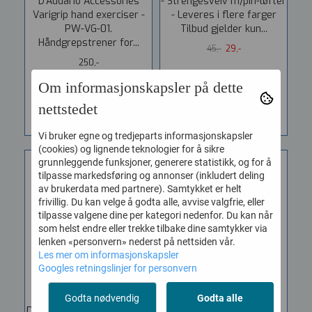
D'Addario Accessories
- Strengesveiv m/pin-løfter
Varigrip hand exerciser -
- Leveres i flere farger
PW-VG-01.
Tilbud gjelder kun...
Håndgrepstrener for...
45,-
29,-
250,-
Om informasjonskapsler på dette
KJØP
KJØP
nettstedet
Vi bruker egne og tredjeparts informasjonskapsler
(cookies) og lignende teknologier for å sikre
grunnleggende funksjoner, generere statistikk, og for å
tilpasse markedsføring og annonser (inkludert deling
av brukerdata med partnere). Samtykket er helt
frivillig. Du kan velge å godta alle, avvise valgfrie, eller
tilpasse valgene dine per kategori nedenfor. Du kan når
som helst endre eller trekke tilbake dine samtykker via
lenken «personvern» nederst på nettsiden vår.
Les mer om informasjonskapsler
Googles retningslinjer for personvern
Godta nødvendig
Godta alle
Dunlop DGT121 Universal
Dunlop DGT122