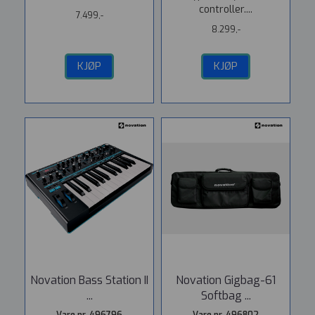
controller....
7.499,-
8.299,-
KJØP
KJØP
Novation Bass Station II
Novation Gigbag-61
...
Softbag ...