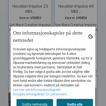
Novation Impulse 25
Novation Impulse 49
MIDI ...
MIDI ...
Vare nr. 496803
Vare nr. 496804
Get More Creative Impulse
Get More Creative Impulse
is our ultra-responsive and
is our ultra-responsive and
Om informasjonskapsler på dette
expressive keyboard with
expressive keyboard with
loads...
loads...
nettstedet
2.299,-
2.999,-
Vi bruker egne og tredjeparts informasjonskapsler
(cookies) og lignende teknologier for å sikre
KJØP
KJØP
grunnleggende funksjoner, generere statistikk, og for å
tilpasse markedsføring og annonser (inkludert deling
av brukerdata med partnere). Samtykket er helt
frivillig. Du kan velge å godta alle, avvise valgfrie, eller
tilpasse valgene dine per kategori nedenfor. Du kan når
som helst endre eller trekke tilbake dine samtykker via
lenken «personvern» nederst på nettsiden vår.
Les mer om informasjonskapsler
Googles retningslinjer for personvern
Godta nødvendig
Godta alle