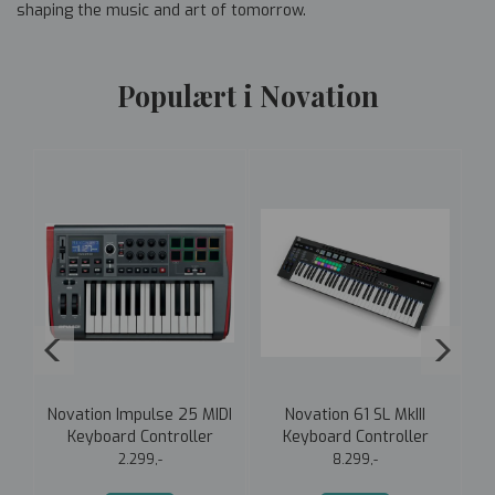
shaping the music and art of tomorrow.
Populært i Novation
DI
Novation Impulse 25 MIDI
Novation 61 SL MkIII
N
Keyboard Controller
Keyboard Controller
2.299,-
8.299,-