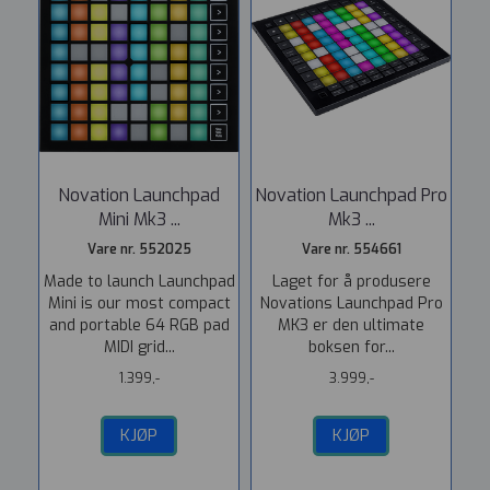
Novation Launchpad
Novation Launchpad Pro
Mini Mk3 ...
Mk3 ...
Vare nr. 552025
Vare nr. 554661
Made to launch Launchpad
Laget for å produsere
Mini is our most compact
Novations Launchpad Pro
and portable 64 RGB pad
MK3 er den ultimate
MIDI grid...
boksen for...
1.399,-
3.999,-
KJØP
KJØP