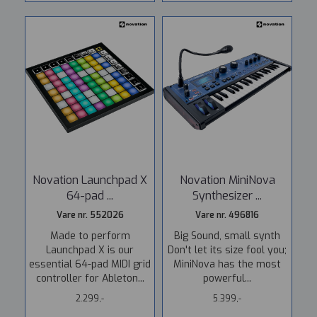
Novation Launchpad X
Novation MiniNova
64-pad ...
Synthesizer ...
Vare nr. 552026
Vare nr. 496816
Made to perform
Big Sound, small synth
Launchpad X is our
Don't let its size fool you;
essential 64-pad MIDI grid
MiniNova has the most
controller for Ableton...
powerful...
2.299,-
5.399,-