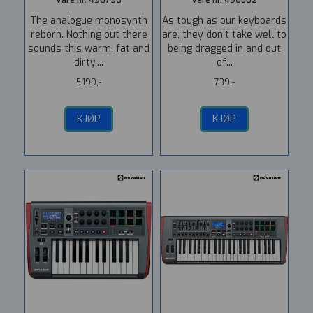
Vare nr. 496796
Vare nr. 496802
The analogue monosynth
As tough as our keyboards
reborn. Nothing out there
are, they don't take well to
sounds this warm, fat and
being dragged in and out
dirty....
of...
5.199,-
739,-
KJØP
KJØP