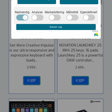
Nødvendig
Analyse
Markedsføring
Målrettet
Egendefinert
Novation Impulse 61
Novation Launchkey 25
Bekreft valg
MIDI ...
MK4 ...
Drevet av
Vare nr. 496805
Vare nr. 610133
Get More Creative Impulse
NOVATION LAUNCHKEY 25
is our ultra-responsive and
MK4 25 keys, 16 pads
expressive keyboard with
Launchkey 25 is a powerful
loads...
DAW controller...
3.999,-
2.499,-
KJØP
KJØP