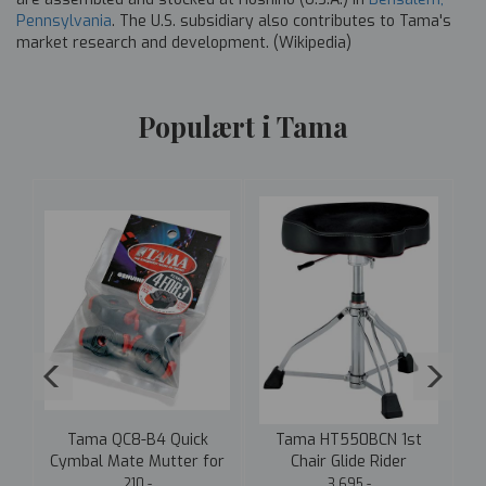
Pennsylvania
. The U.S. subsidiary also contributes to Tama's
market research and development. (Wikipedia)
Populært i Tama
r
Tama QC8-B4 Quick
Tama HT550BCN 1st
te
Cymbal Mate Mutter for
Chair Glide Rider
S
Cymbalstativ 4-Pack
Trommestol Motorsykkel
210,-
3.695,-