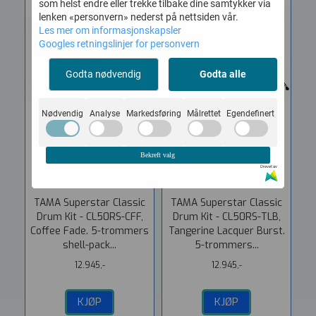
som helst endre eller trekke tilbake dine samtykker via
lenken «personvern» nederst på nettsiden vår.
Les mer om informasjonskapsler
Googles retningslinjer for personvern
Godta nødvendig
Godta alle
Nødvendig
Analyse
Markedsføring
Målrettet
Egendefinert
Tama CL50RS-CFF
Tama CL50RS-TLB
Bekreft valg
Superstar ...
Superstar ...
Drevet av
Vare nr. 708503181713
Vare nr. 708503161713
TAMA Superstar Classic
TAMA Superstar Classic
Drum Kit - CL50RS-CFF,
Drum Kit - CL50RS-TLB,
Coffee Fade. 5-trommers
Tangerine Lacquer Burst.
shell-pack...
5-trommers...
12.945,-
12.945,-
KJØP
KJØP