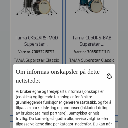
Tama CK52KRS-MGD
Tama CL50RS-BAB
Superstar ...
Superstar ...
Vare nr. 708532151713
Vare nr. 708503131713
TAMA Superstar Classic
TAMA Superstar Classic
Drum Kit - CK52KRS-MGD,
Drum Kit - CL50RS-BAB,
Om informasjonskapsler på dette
Midnight Gold Sparkle. 5-
Blue Lacquer Burst. 5-
trommers...
trommers...
nettstedet
11.945,-
12.945,-
Vi bruker egne og tredjeparts informasjonskapsler
(cookies) og lignende teknologier for å sikre
KJØP
KJØP
grunnleggende funksjoner, generere statistikk, og for å
tilpasse markedsføring og annonser (inkludert deling
av brukerdata med partnere). Samtykket er helt
frivillig. Du kan velge å godta alle, avvise valgfrie, eller
tilpasse valgene dine per kategori nedenfor. Du kan når