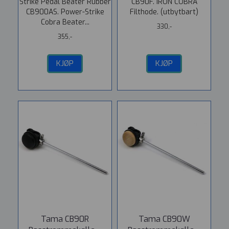
Strike Pedal Beater Rubber
CB90F. IRON COBRA
CB900AS. Power-Strike
Filthode. (utbytbart)
Cobra Beater...
330,-
355,-
KJØP
KJØP
Tama CB90R
Tama CB90W