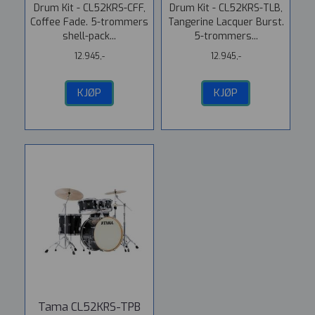
Drum Kit - CL52KRS-CFF,
Drum Kit - CL52KRS-TLB,
Coffee Fade. 5-trommers
Tangerine Lacquer Burst.
shell-pack...
5-trommers...
12.945,-
12.945,-
KJØP
KJØP
Tama CL52KRS-TPB