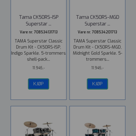
Tama CK50RS-ISP
Tama CK50RS-MGD
Superstar ...
Superstar ...
Vare nr. 708534131713
Vare nr. 708534201713
TAMA Superstar Classic
TAMA Superstar Classic
Drum Kit - CK50RS-ISP,
Drum Kit - CK50RS-MGD,
Indigo Sparkle. 5-trommers
Midnight Gold Sparkle. 5-
shell-pack...
trommers...
11.945,-
11.945,-
KJØP
KJØP