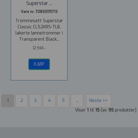
Superstar ...
Vare nr. 708501111713
Trommesett Superstar
Classic CL52KRS-TLB,
lakerte lønnetrommer i
Transparent Black...
12.945,-
KJØP
1
2
3
4
5
...
Neste >>
Viser
1
til
15
(av
95
produkter)