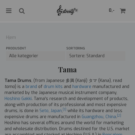
">
0,-
Hjem
PRODUSENT
SORTERING
Nullstill
Trykk ENTER for å søke
Tama
Tama Drums
, (from Japanese 多満 (Kanji) タマ (Kana), read
tama
) is a
brand
of
drum kits
and
hardware
manufactured and
marketed by the Japanese musical instrument company,
Hoshino Gakki
. Tama's research and development of products,
along with production of its professional and most expensive
[1]
drums, is done in
Seto
,
Japan
,
while its hardware and less
[2]
expensive drums are manufactured in
Guangzhou
,
China
.
Hoshino has several offices around the world for marketing
and wholesale distribution. Drums destined for the U.S. market
are assembled and stocked at Hoshino (U.S.A.) in
Bensalem,