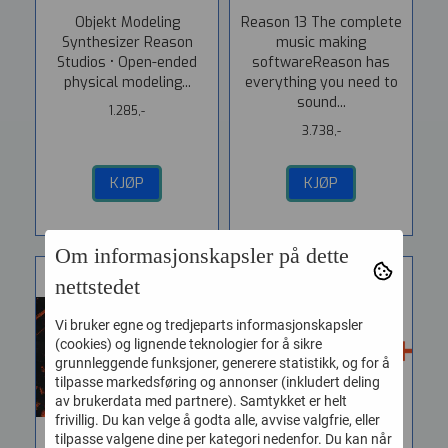
Objekt Modeling
Reason 13 The complete
Synthesizer Reason
music making
Studios • Open-ended
softwareReason has
physical modeling...
everything you need to
sound...
1.285,-
3.738,-
KJØP
KJØP
Om informasjonskapsler på dette
nettstedet
Vi bruker egne og tredjeparts informasjonskapsler
(cookies) og lignende teknologier for å sikre
grunnleggende funksjoner, generere statistikk, og for å
tilpasse markedsføring og annonser (inkludert deling
av brukerdata med partnere). Samtykket er helt
frivillig. Du kan velge å godta alle, avvise valgfrie, eller
tilpasse valgene dine per kategori nedenfor. Du kan når