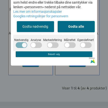
som helst endre eller trekke tilbake dine samtykker via
lenken «personvern» nederst på nettsiden vår.
Reason 13 Oppgradering
Reason+ 1-års
Les mer om informasjonskapsler
fra ...
abonnement
Googles retningslinjer for personvern
Vare nr. 1439-1045
Vare nr. 1439-1046
Godta nødvendig
Godta alle
Reason 13 Upgrade • VST,
Abonnement med alltid
AU, AAX Plugin • Standalone
nyeste versjon av Reason,
DAW • 30...
inkludert Sound Packs
Nødvendig
Analyse
Markedsføring
Målrettet
Egendefinert
og alle...
1.238,-
2.113,-
Bekreft valg
Drevet av
KJØP
KJØP
Viser
1
til
4
(av
4
produkter)