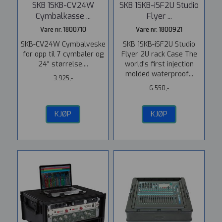
SKB 1SKB-CV24W
SKB 1SKB-iSF2U Studio
Cymbalkasse ...
Flyer ...
Vare nr. 1800710
Vare nr. 1800921
SKB-CV24W Cymbalveske
SKB 1SKB-iSF2U Studio
for opp til 7 cymbaler og
Flyer 2U rack Case The
24" størrelse....
world's first injection
molded waterproof...
3.925,-
6.550,-
KJØP
KJØP