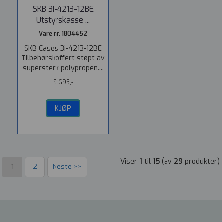
SKB 3I-4213-12BE
Utstyrskasse ...
Vare nr. 1804452
SKB Cases 3i-4213-12BE
Tilbehørskoffert støpt av
supersterk polypropen....
9.695,-
KJØP
Viser
1
til
15
(av
29
produkter)
1
2
Neste >>