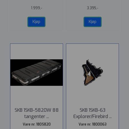
1.999,-
3.395,-
Kjøp
Kjøp
SKB 1SKB-5820W 88
SKB 1SKB-63
tangenter ...
Explorer/Firebird ...
Vare nr. 1805820
Vare nr. 1800063