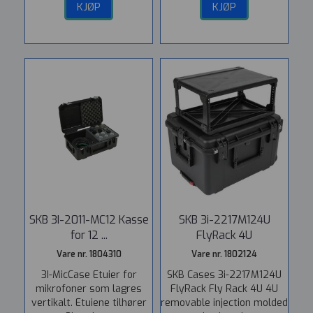
KJØP
KJØP
SKB 3I-2011-MC12 Kasse
SKB 3i-2217M124U
for 12 ...
FlyRack 4U
Vare nr. 1804310
Vare nr. 1802124
3I-MicCase Etuier for
SKB Cases 3i-2217M124U
mikrofoner som lagres
FlyRack Fly Rack 4U 4U
vertikalt. Etuiene tilhører
removable injection molded