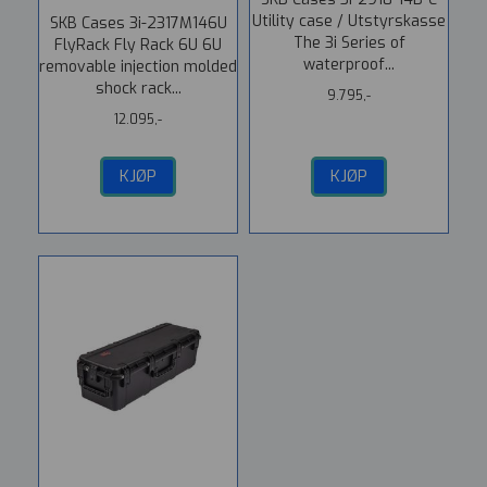
Utility case / Utstyrskasse
SKB Cases 3i-2317M146U
The 3i Series of
FlyRack Fly Rack 6U 6U
waterproof...
removable injection molded
shock rack...
9.795,-
12.095,-
KJØP
KJØP