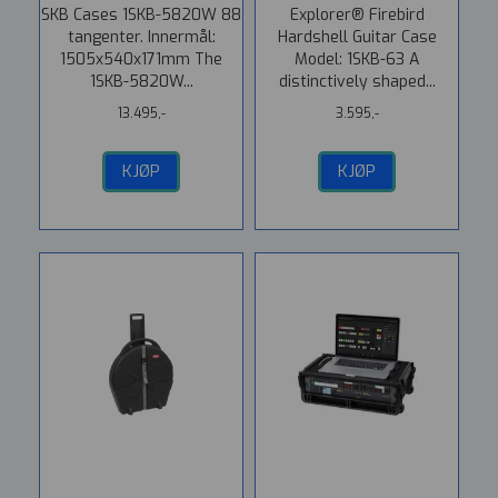
SKB Cases 1SKB-5820W 88
Explorer® Firebird
tangenter. Innermål:
Hardshell Guitar Case
1505x540x171mm The
Model: 1SKB-63 A
1SKB-5820W...
distinctively shaped...
13.495,-
3.595,-
KJØP
KJØP