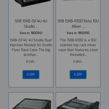
SKB 1SKB-iSF4U 4U
SKB 1SKB-R100 Roto 10U
Studio ...
Mixer ...
Vare nr. 1800941
Vare nr. 1800910
1SKB-iSF4U 4U Studio flyer
The 1SKB-R100 is a 10U
Injection Molded 4U Studio
slanted top rack mixer
Flyer Rack Case The big
case that features steel
brother...
threaded...
8.595,-
5.850,-
KJØP
KJØP