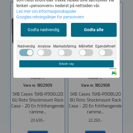
som helst endre eller trekke tilbake dine samtykker via
lenken «personvern» nederst på nettsiden vår.
Les mer om informasjonskapsler
Googles retningslinjer for personvern
Godta nødvendig
Godta alle
Nødvendig
Analyse
Markedsføring
Målrettet
Egendefinert
Bekreft valg
Drevet av
SKB 1SKB-R906U20 6U
SKB 1SKB-R908U20 8U
Roto ...
Roto ...
Vare nr. 1802909
Vare nr. 1802908
SKB Cases 1SKB-R906U20
SKB Cases 1SKB-R908U20
6U Roto Shockmount Rack
8U Roto Shockmount Rack
Case - 20 En fritthengende
Case - 20 En fritthengende
ramme...
ramme...
20.695,-
22.250,-