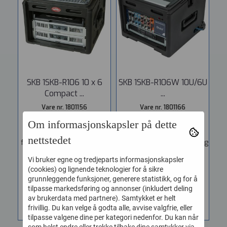
SKB 1SKB-R106 10 x 6
SKB 1SKB-R106W 10U/6U
Compact ...
...
Vare nr. 1801156
Vare nr. 1801166
SKB Cases 1SKB-R106 10
SKB Cases 1SKB-R106W
Om informasjonskapsler på dette
Unit på toppen og 6 Unit
10U/6U RotoRack SKB-
nettstedet
frontmontering. The 1SKB-
R106W Rolling Compact Rig
R106 is...
features a...
Vi bruker egne og tredjeparts informasjonskapsler
8.150,-
10.295,-
(cookies) og lignende teknologier for å sikre
grunnleggende funksjoner, generere statistikk, og for å
tilpasse markedsføring og annonser (inkludert deling
KJØP
KJØP
av brukerdata med partnere). Samtykket er helt
frivillig. Du kan velge å godta alle, avvise valgfrie, eller
tilpasse valgene dine per kategori nedenfor. Du kan når