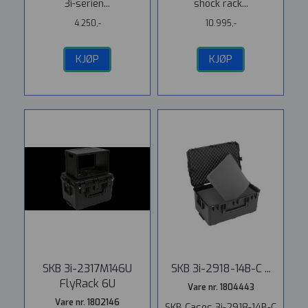
3i-serien...
shock rack...
4.250,-
10.995,-
KJØP
KJØP
SKB 3i-2317M146U
SKB 3i-2918-14B-C ...
FlyRack 6U
Vare nr. 1804443
Vare nr. 1802146
SKB Cases 3i-2918-14B-C