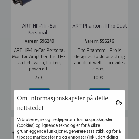
ART HP-1 In-Ear
ART Phantom II Pro Dual
Personal ...
...
Vare nr. 596249
Vare nr. 596276
ART HP-1 In-Ear Personal
The Phantom II Pro is
Monitor Amplifier The HP-1
designed to do one thing
is a belt-worn; battery-
and do it well. It provides
powered...
clean,...
759,-
1.099,-
KJØP
KJØP
Om informasjonskapsler på dette
nettstedet
Vi bruker egne og tredjeparts informasjonskapsler
(cookies) og lignende teknologier for å sikre
grunnleggende funksjoner, generere statistikk, og for å
tilpasse markedsføring og annonser (inkludert deling