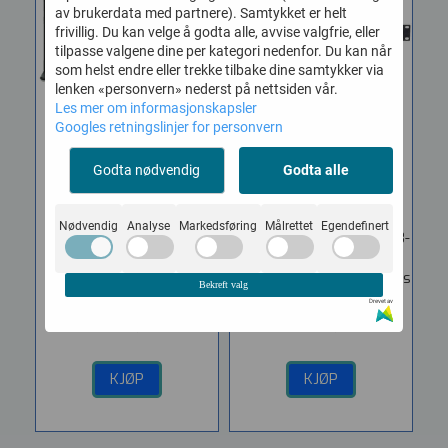
av brukerdata med partnere). Samtykket er helt
frivillig. Du kan velge å godta alle, avvise valgfrie, eller
tilpasse valgene dine per kategori nedenfor. Du kan når
som helst endre eller trekke tilbake dine samtykker via
lenken «personvern» nederst på nettsiden vår.
Les mer om informasjonskapsler
Googles retningslinjer for personvern
ART PHANTOM1 48V
ART S8 3WAY Eight
Godta nødvendig
Godta alle
Phantom ...
Channel ...
Vare nr. 596275
Vare nr. 596280
Nødvendig
Analyse
Markedsføring
Målrettet
Egendefinert
ART - PHANTOM1 48V
ART S8-3Way 8-Channel 3-
Phantom Power Supply
Way Mic Splitter The S8-
Different condenser
3Way lets your mic signals
Bekreft valg
microphones specify...
be in...
Drevet av
899,-
4.389,-
KJØP
KJØP