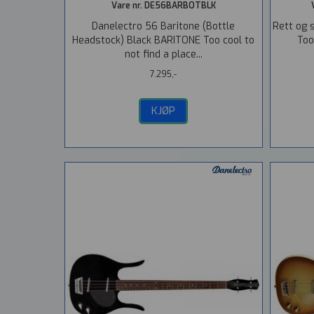
Vare nr. DE56BARBOTBLK
Danelectro 56 Baritone (Bottle
Rett og s
Headstock) Black BARITONE Too cool to
Too
not find a place...
7.295,-
KJØP