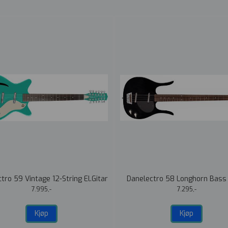
tro 59 Vintage 12-String El.Gitar
Danelectro 58 Longhorn Bass
Dark Aqua
7.995,-
7.295,-
Kjøp
Kjøp