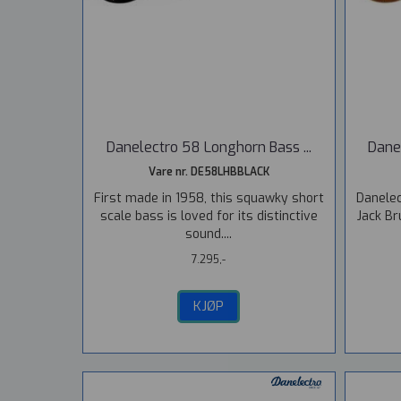
Danelectro 58 Longhorn Bass ...
Dane
Vare nr. DE58LHBBLACK
First made in 1958, this squawky short
Danelec
scale bass is loved for its distinctive
Jack Br
sound....
7.295,-
KJØP