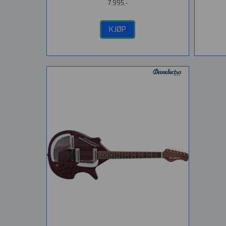
7.995,-
KJØP