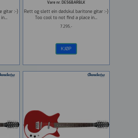
Vare nr. DE56BARBLK
 gitar :-)
Rett og slett ein dødskul baritone gitar :-)
n...
Too cool to not find a place in...
7.295,-
KJØP