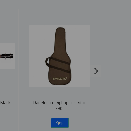
 Black
Danelectro Gigbag for Gitar
Danelectro
St
690,-
Kjøp