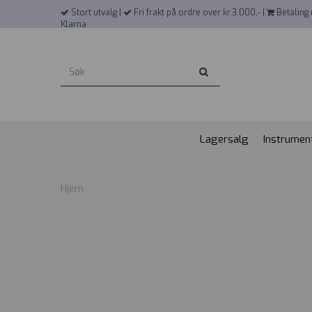
">
Stort utvalg |
Fri frakt på ordre over kr.3.000,- |
Betaling 
Klarna
Lagersalg
Instrumen
Hjem