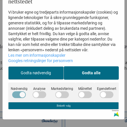
nettstedet
Vi bruker egne og tredjeparts informasjonskapsler (cookies) og
lignende teknologier for å sikre grunnleggende funksjoner,
generere statistikk, og for å tilpasse markedsføring og
annonser (inkludert deling av brukerdata med partnere).
Samtykket er helt frivillig. Du kan velge å godta alle, avvise
valgfrie, eller tilpasse valgene dine per kategori nedenfor. Du
kan når som helst endre eller trekke tilbake dine samtykker via
lectro 58 Longhorn Bass ...
Danelectro 59 Double Cutaw
lenken «personvern» nederst på nettsiden vår.
Vare nr. DE58LHBCOB
Vare nr. DE5912SBLK
Les mer om informasjonskapsler
Googles retningslinjer for personvern
tro 58 Longhorn Bass, used by
The best sounding 12 string at a
uce (Cream) and John Entwistle
Jangle tones dazzle! Shortho
Godta nødvendig
Godta alle
(The Who) -...
7.495,-
7.295,-
Nødvendig
Analyse
Markedsføring
Målrettet
Egendefinert
KJØP
KJØP
Bekreft valg
Drevet av