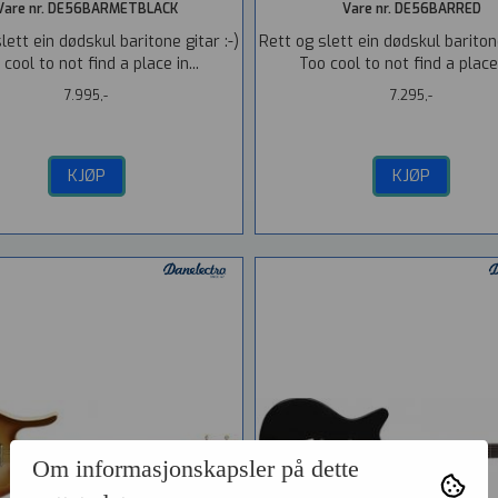
Vare nr. DE56BARMETBLACK
Vare nr. DE56BARRED
lett ein dødskul baritone gitar :-)
Rett og slett ein dødskul baritone
 cool to not find a place in...
Too cool to not find a place i
7.995,-
7.295,-
KJØP
KJØP
Om informasjonskapsler på dette