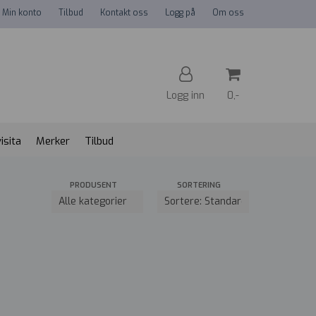
Min konto
Tilbud
Kontakt oss
Logg på
Om oss
Logg inn
0,-
isita
Merker
Tilbud
Nullstill
PRODUSENT
SORTERING
Trykk ENTER for å søke