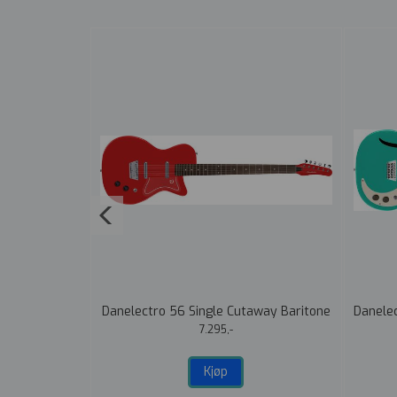
d Stock Plus
Danelectro 56 Single Cutaway Baritone
Danelec
k
Red
7.295,-
Kjøp