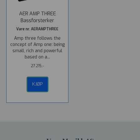
AER AMP THREE
Bassforsterker
Vare nr. AERAMPTHREE
Amp three follows the
concept of Amp one: being
small, rich and powerful
based on a...
27.215,-
KJØP