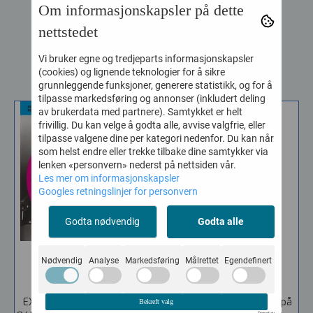
Om informasjonskapsler på dette
Kjøp
Kjøp
nettstedet
Vi bruker egne og tredjeparts informasjonskapsler
(cookies) og lignende teknologier for å sikre
RELATERTE PRODUKTER
grunnleggende funksjoner, generere statistikk, og for å
tilpasse markedsføring og annonser (inkludert deling
av brukerdata med partnere). Samtykket er helt
-14%
frivillig. Du kan velge å godta alle, avvise valgfrie, eller
tilpasse valgene dine per kategori nedenfor. Du kan når
som helst endre eller trekke tilbake dine samtykker via
lenken «personvern» nederst på nettsiden vår.
Les mer om informasjonskapsler
Googles retningslinjer for personvern
Godta nødvendig
Godta alle
Daddario EXL170 S ...
Hercules GS402B ...
Nødvendig
Analyse
Markedsføring
Målrettet
Egendefinert
Vare nr. 370412807050
Vare nr. 4075042
EXL170S Light/Short Scale,
Tilbud gjelder kun antall på
Bekreft valg
Drevet av