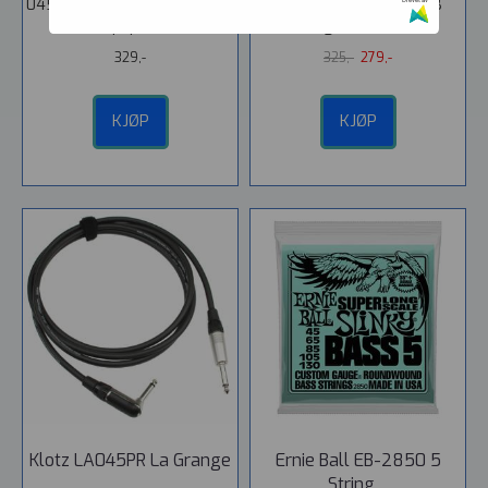
045 065 080 100. D'Addarios
lager. Hercules GS402B
mest populære...
el.gitarstativ...
329,-
325,-
279,-
KJØP
KJØP
Klotz LA045PR La Grange
Ernie Ball EB-2850 5
...
String ...