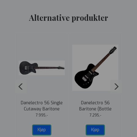
Alternative produkter
ilt
Danelectro 56 Single
Danelectro 56
Dane
Cutaway Baritone
Baritone (Bottle
Cu
Black Metal Flake
Headstock) Black
7.995,-
7.295,-
Kjøp
Kjøp