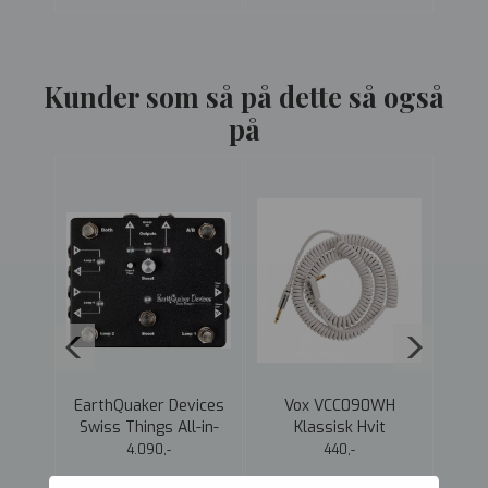
Kunder som så på dette så også
på
 Pure
EarthQuaker Devices
Vox VCC090WH
V
Swiss Things All-in-
Klassisk Hvit
one Pedalboard
spiralkabel 9m
s
4.090,-
440,-
Reconcili