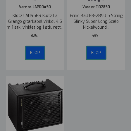
Vare nr. LAPR0450
Vare nr. 1102850
Klotz LA045PR Klotz La
Ernie Ball EB-2850 5 String
Grange gitarkabel vinkel 4,5
Slinky Super Long Scale
m 1 stk. vinklet og 1 stk. rett...
Nickelwound...
825,-
499,-
KJØP
KJØP