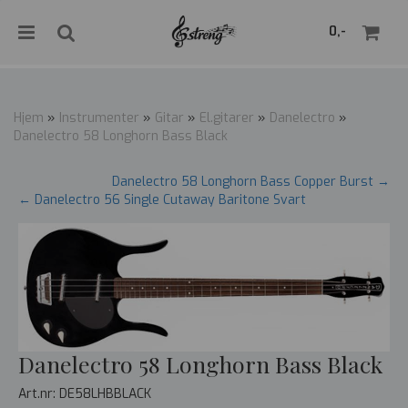
">
0,-
Hjem
»
Instrumenter
»
Gitar
»
El.gitarer
»
Danelectro
»
Danelectro 58 Longhorn Bass Black
Nullstill
Danelectro 58 Longhorn Bass Copper Burst →
← Danelectro 56 Single Cutaway Baritone Svart
Trykk ENTER for å søke
Danelectro 58 Longhorn Bass Black
Art.nr:
DE58LHBBLACK