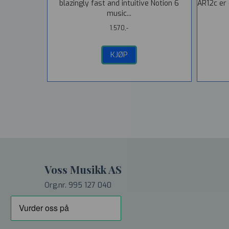
blazingly fast and intuitive Notion 6
AR12c er
music...
1.570,-
KJØP
Voss Musikk AS
Org.nr. 995 127 040