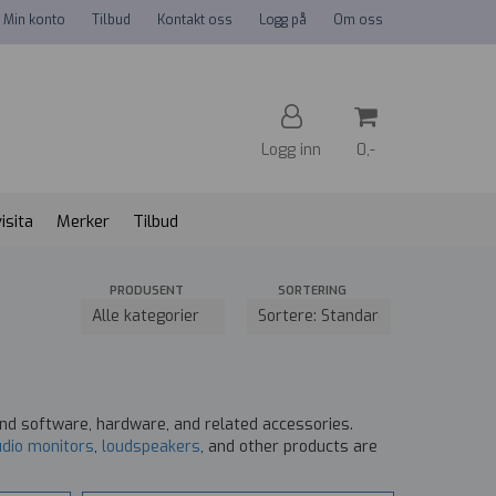
Min konto
Tilbud
Kontakt oss
Logg på
Om oss
Logg inn
0,-
isita
Merker
Tilbud
Nullstill
PRODUSENT
SORTERING
Trykk ENTER for å søke
und software, hardware, and related accessories.
udio monitors
,
loudspeakers
, and other products are