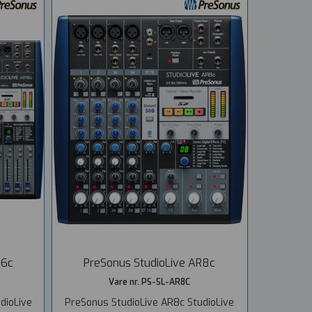
16c
PreSonus StudioLive AR8c
Vare nr. PS-SL-AR8C
dioLive
PreSonus StudioLive AR8c StudioLive