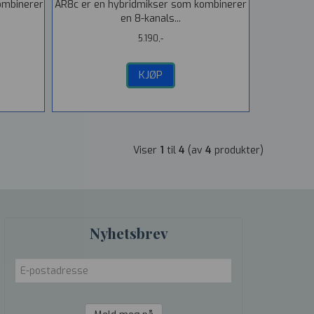
ombinerer
AR8c er en hybridmikser som kombinerer
en 8-kanals...
5.190,-
KJØP
Viser
1
til
4
(av
4
produkter)
Nyhetsbrev