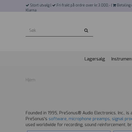
">
Stort utvalg |
Fri frakt på ordre over kr.3.000,- |
Betaling 
Klarna
Lagersalg
Instrumen
Hjem
Founded in 1995, PreSonus® Audio Electronics, Inc., is
PreSonus's
software
,
microphone preamps
,
signal pr
used worldwide for recording, sound reinforcement, br