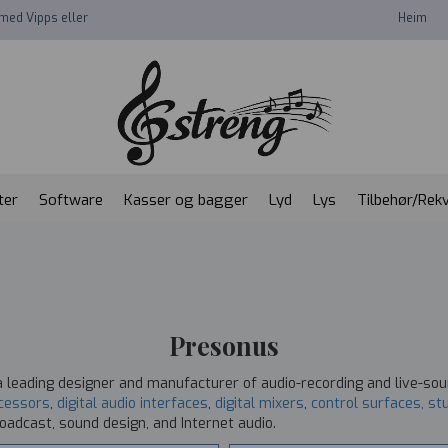
med Vipps eller
Heim
ter
Software
Kasser og bagger
Lyd
Lys
Tilbehør/Rekv
Presonus
 a leading designer and manufacturer of audio-recording and live-so
ocessors
,
digital audio interfaces
,
digital mixers
,
control surfaces, st
oadcast, sound design, and Internet audio.