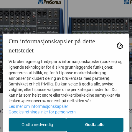
Om informasjonskapsler på dette
nettstedet
Vi bruker egne og tredjeparts informasjonskapsler (cookies) og
lignende teknologier for å sikre grunnleggende funksjoner,
generere statistikk, og for å tilpasse markedsføring og
annonser (inkludert deling av brukerdata med partnere).
Samtykket er helt frivillig. Du kan velge å godta alle, avvise
valgfrie, eller tilpasse valgene dine per kategori nedenfor. Du
kan når som helst endre eller trekke tilbake dine samtykker via
lenken «personvern» nederst på nettsiden vår.
Les mer om informasjonskapsler
eSonus StudioLive AR12c
PreSonus StudioLive AR
Googles retningslinjer for personvern
Vare nr. PS-SL-AR12C
Vare nr. PS-SL-AR16C
Godta nødvendig
Godta alle
us StudioLive AR12c StudioLive
PreSonus StudioLive AR16c Stu